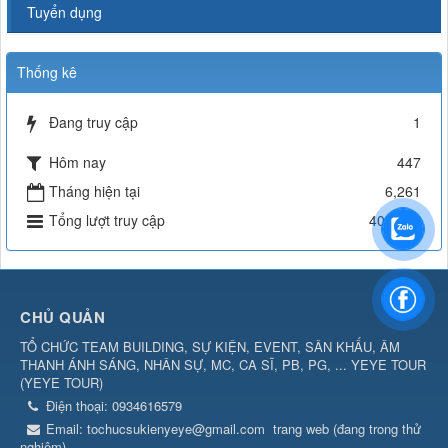
Tuyển dụng
Thống kê
Đang truy cập
1
Hôm nay
447
Tháng hiện tại
6,261
Tổng lượt truy cập
402,346
CHỦ QUẢN
TỔ CHỨC TEAM BUILDING, SỰ KIỆN, EVENT, SÂN KHẤU, ÂM
THANH ÁNH SÁNG, NHÂN SỰ, MC, CA SĨ, PB, PG, ... YEYE TOUR
(
YEYE TOUR
)
Điện thoại:
0934616579
Email:
tochucsukienyeye@gmail.com
trang web (đang trong thử
nghiệm)