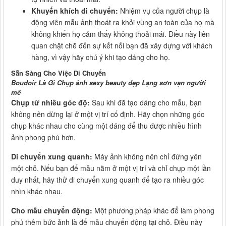
Khuyến khích di chuyển:
Nhiệm vụ của người chụp là
động viên mẫu ảnh thoát ra khỏi vùng an toàn của họ mà
không khiến họ cảm thấy không thoải mái. Điều này liên
quan chặt chẽ đến sự kết nối bạn đã xây dựng với khách
hàng, vì vậy hãy chú ý khi tạo dáng cho họ.
Sẵn Sàng Cho Việc Di Chuyển
Boudoir Là Gì Chụp ảnh sexy beauty đẹp Lạng sơn vạn người
mê
Chụp từ nhiều góc độ:
Sau khi đã tạo dáng cho mẫu, bạn
không nên dừng lại ở một vị trí cố định. Hãy chọn những góc
chụp khác nhau cho cùng một dáng để thu được nhiều hình
ảnh phong phú hơn.
Di chuyển xung quanh:
Máy ảnh không nên chỉ đứng yên
một chỗ. Nếu bạn để mẫu nằm ở một vị trí và chỉ chụp một lần
duy nhất, hãy thử di chuyển xung quanh để tạo ra nhiều góc
nhìn khác nhau.
Cho mẫu chuyển động:
Một phương pháp khác để làm phong
phú thêm bức ảnh là để mẫu chuyển động tại chỗ. Điều này