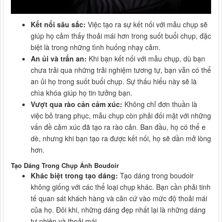
Kết nối sâu sắc:
Việc tạo ra sự kết nối với mẫu chụp sẽ
giúp họ cảm thấy thoải mái hơn trong suốt buổi chụp, đặc
biệt là trong những tình huống nhạy cảm.
An ủi và trấn an:
Khi bạn kết nối với mẫu chụp, dù bạn
chưa trải qua những trải nghiệm tương tự, bạn vẫn có thể
an ủi họ trong suốt buổi chụp. Sự thấu hiểu này sẽ là
chìa khóa giúp họ tin tưởng bạn.
Vượt qua rào cản cảm xúc:
Không chỉ đơn thuần là
việc bỏ trang phục, mẫu chụp còn phải đối mặt với những
vấn đề cảm xúc đã tạo ra rào cản. Ban đầu, họ có thể e
dè, nhưng khi bạn tạo ra được kết nối, họ sẽ dần mở lòng
hơn.
Tạo Dáng Trong Chụp Ảnh Boudoir
Khác biệt trong tạo dáng:
Tạo dáng trong boudoir
không giống với các thể loại chụp khác. Bạn cần phải tinh
tế quan sát khách hàng và căn cứ vào mức độ thoải mái
của họ. Đôi khi, những dáng đẹp nhất lại là những dáng
tự nhiên và thoải mái.