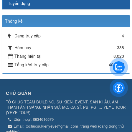
Tuyển dụng
Thống kê
Đang truy cập
4
Hôm nay
338
Tháng hiện tại
8,020
Tổng lượt truy cập
404,105
CHỦ QUẢN
TỔ CHỨC TEAM BUILDING, SỰ KIỆN, EVENT, SÂN KHẤU, ÂM
THANH ÁNH SÁNG, NHÂN SỰ, MC, CA SĨ, PB, PG, ... YEYE TOUR
(
YEYE TOUR
)
Điện thoại:
0934616579
Email:
tochucsukienyeye@gmail.com
trang web (đang trong thử
nghiệm)