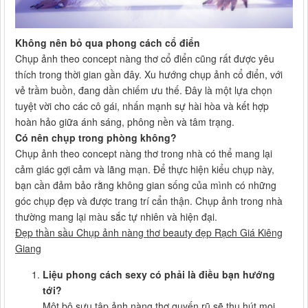
Không nên bỏ qua phong cách cổ điển
Chụp ảnh theo concept nàng thơ cổ điển cũng rất được yêu
thích trong thời gian gần đây. Xu hướng chụp ảnh cổ điển, với
vẻ trầm buồn, đang dần chiếm ưu thế. Đây là một lựa chọn
tuyệt vời cho các cô gái, nhấn mạnh sự hài hòa và kết hợp
hoàn hảo giữa ánh sáng, phông nền và tâm trạng.
Có nên chụp trong phòng không?
Chụp ảnh theo concept nàng thơ trong nhà có thể mang lại
cảm giác gợi cảm và lãng mạn. Để thực hiện kiểu chụp này,
bạn cần đảm bảo rằng không gian sống của mình có những
góc chụp đẹp và được trang trí cẩn thận. Chụp ảnh trong nhà
thường mang lại màu sắc tự nhiên và hiện đại.
Đẹp thần sầu Chụp ảnh nàng thơ beauty đẹp Rạch Giá Kiêng
Giang
Liệu phong cách sexy có phải là điều bạn hướng
tới?
Một bộ sưu tập ảnh nàng thơ quyến rũ sẽ thu hút mọi