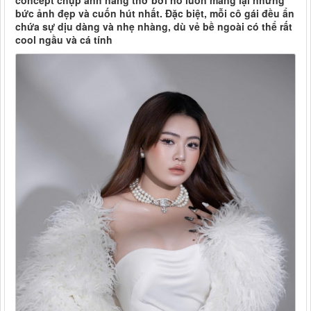
concept chụp ảnh nàng thơ bởi nó luôn mang lại những
bức ảnh đẹp và cuốn hút nhất. Đặc biệt, mỗi cô gái đều ẩn
chứa sự dịu dàng và nhẹ nhàng, dù vẻ bề ngoài có thể rất
cool ngầu và cá tính