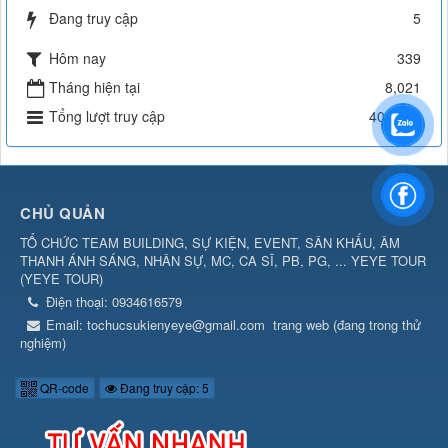
Đang truy cập
5
Hôm nay
339
Tháng hiện tại
8,021
Tổng lượt truy cập
404,106
CHỦ QUẢN
TỔ CHỨC TEAM BUILDING, SỰ KIỆN, EVENT, SÂN KHẤU, ÂM
THANH ÁNH SÁNG, NHÂN SỰ, MC, CA SĨ, PB, PG, ... YEYE TOUR
(
YEYE TOUR
)
Điện thoại:
0934616579
Email:
tochucsukienyeye@gmail.com
trang web (đang trong thử
nghiệm)
QR-code
Đang truy cập: 5