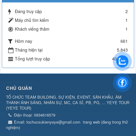
Đang truy cập
2
Máy chủ tìm kiếm
1
Khách viếng thăm
1
Hôm nay
661
Tháng hiện tại
5,843
Tổng lượt truy cập
401,928
CHỦ QUẢN
TỔ CHỨC TEAM BUILDING, SỰ KIỆN, EVENT, SÂN KHẤU, ÂM
THANH ÁNH SÁNG, NHÂN SỰ, MC, CA SĨ, PB, PG, ... YEYE TOUR
(
YEYE TOUR
)
Điện thoại:
0934616579
Email:
tochucsukienyeye@gmail.com
trang web (đang trong thử
nghiệm)