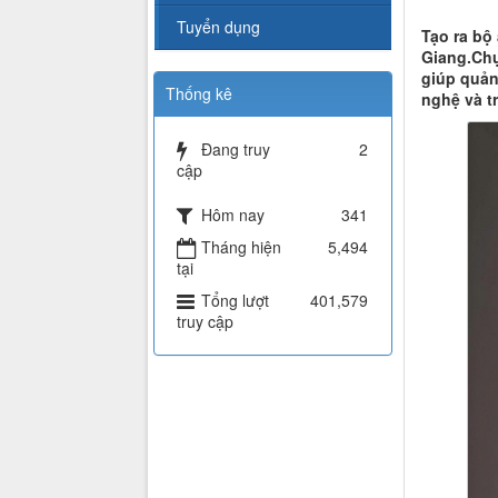
Tuyển dụng
Tạo ra bộ
Giang.Chụ
giúp quản
Thống kê
nghệ và t
Đang truy
2
cập
Hôm nay
341
Tháng hiện
5,494
tại
Tổng lượt
401,579
truy cập