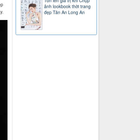
Tôn lên giá trị khi Chụp
ẹp
ảnh lookbook thời trang
y.
đẹp Tân An Long An