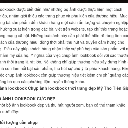
ookbook được biết đến như những bộ ảnh được thực hiện một cách
iệp, nhằm giới thiệu các trang phục và phụ kiện của thương hiệu. Mục
ảng bá sản phẩm đến khách hàng một cách ấn tượng và chuyên nghiệp
ường xuất hiện trong các bài viết trên website, tạp chí thời trang hoặc
rang mạng xã hội. Những bức ảnh này cần phải thể hiện rõ ràng tính cá
ách của thương hiệu, đồng thời phải thu hút và truyền cảm hứng cho
. Điều này giúp khách hàng nhận thấy sự phù hợp của sản phẩm với 
thẩm mỹ của họ. Ý nghĩa của việc chụp ảnh lookbook đối với các thươ
ành thời trang là rất lớn. Nó không chỉ giúp thương hiệu xây dựng hình
à còn làm nổi bật sản phẩm, thu hút sự chú ý từ phía khách hàng. Bê
iệc chụp ảnh lookbook còn giúp thương hiệu tiết kiệm chi phí quảng cá
uảng bá qua các phương tiện truyền thông khác.
 ảnh lookbook Chụp ảnh lookbook thời trang đẹp Mỹ Tho Tiền Gi
Ộ ẢNH LOOKBOOK CỰC ĐẸP
một bộ ảnh lookbook đẹp và thu hút người xem, bạn có thể tham khảo
 dưới đây:
đối tượng cần chụp