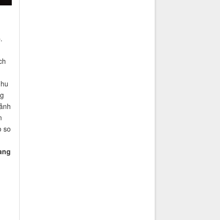
.
ch
nhu
ng
 ảnh
n
o so
ang