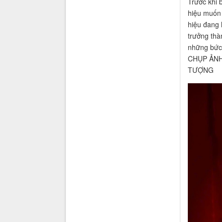
Trước khi 
hiệu muốn 
hiệu đang 
trưởng thà
những bức 
CHỤP ẢNH
TƯỢNG