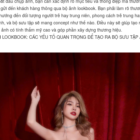
bắt đầu chụp ảnh, bạn cần xác định rõ mục tiêu và thông điệp mà thươ
gửi đến khách hàng thông qua bộ ảnh lookbook. Bạn phải làm rõ thươ
hướng đến đối tượng người trẻ hay trung niên, phong cách trẻ trung ha
nh, và bộ sưu tập sẽ mang concept như thế nào. Điều này sẽ giúp tạo 
ảnh có tính thẩm mỹ cao và góp phần xây dựng thương hiệu.
 LOOKBOOK: CÁC YẾU TỐ QUAN TRỌNG ĐỂ TẠO RA BỘ SƯU TẬP 