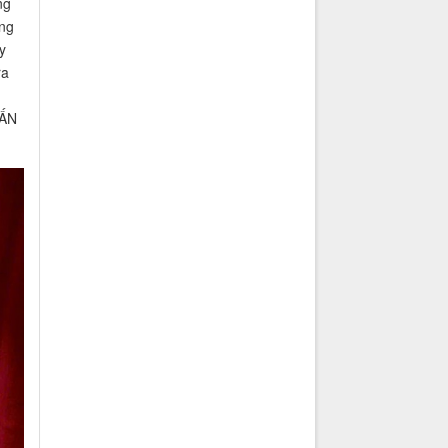
ng
ng
y
ra
ẤN