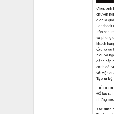
Chụp ảnh l
chuyên ngh
đích là qu
Lookbook th
trên các t
và phong c
khách hàng
cầu và gu 
hiệu và ng
đẳng cấp m
cạnh đó, v
với việc q
Tạo ra bộ
ĐỂ CÓ B
Để tạo ra 
những mẹo
Xác định 