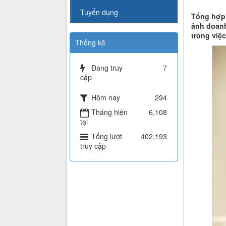
Tuyển dụng
Tổng hợp
ảnh doanh
trong việ
Thống kê
Đang truy
7
cập
Hôm nay
294
Tháng hiện
6,108
tại
Tổng lượt
402,193
truy cập