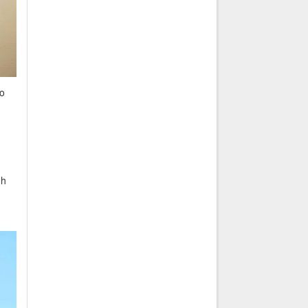
ạo
,
nh