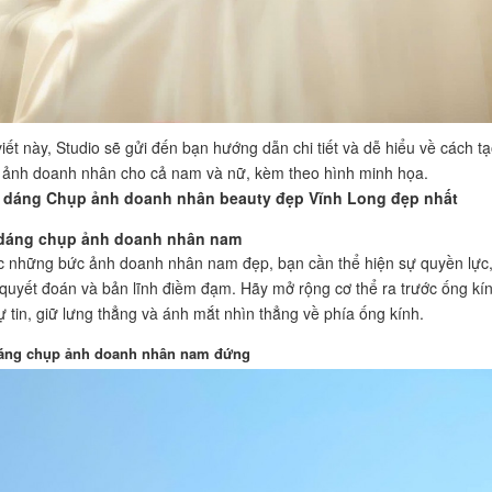
viết này, Studio sẽ gửi đến bạn hướng dẫn chi tiết và dễ hiểu về cách t
 ảnh doanh nhân cho cả nam và nữ, kèm theo hình minh họa.
 dáng Chụp ảnh doanh nhân beauty đẹp Vĩnh Long đẹp nhất
 dáng chụp ảnh doanh nhân nam
 những bức ảnh doanh nhân nam đẹp, bạn cần thể hiện sự quyền lực
uyết đoán và bản lĩnh điềm đạm. Hãy mở rộng cơ thể ra trước ống kí
ự tin, giữ lưng thẳng và ánh mắt nhìn thẳng về phía ống kính.
dáng chụp ảnh doanh nhân nam đứng