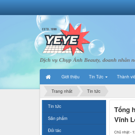
Dịch vụ Chụp Ảnh Beauty, doanh nhân nà
Giới thiệu
Tin Tức
Thành vi
Trang nhất
Tin tức
Tin tức
Tổng h
Vĩnh L
Sản phẩm
Đối tác
Chủ nhật - 1