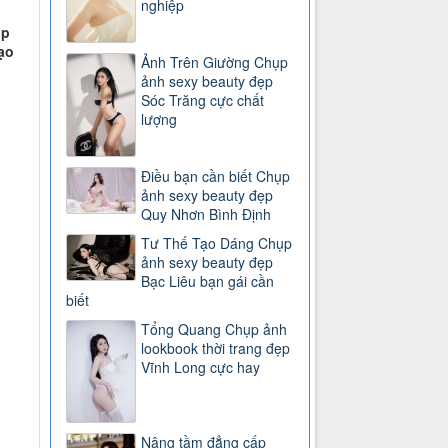
nghiệp
ụp
ạo
Ảnh Trên Giường Chụp
ảnh sexy beauty đẹp
Sóc Trăng cực chất
lượng
Điều bạn cần biết Chụp
ảnh sexy beauty đẹp
Quy Nhơn Bình Định
Tư Thế Tạo Dáng Chụp
ảnh sexy beauty đẹp
Bạc Liêu bạn gái cần
biết
Tổng Quang Chụp ảnh
lookbook thời trang đẹp
Vĩnh Long cực hay
Nâng tầm đẳng cấp