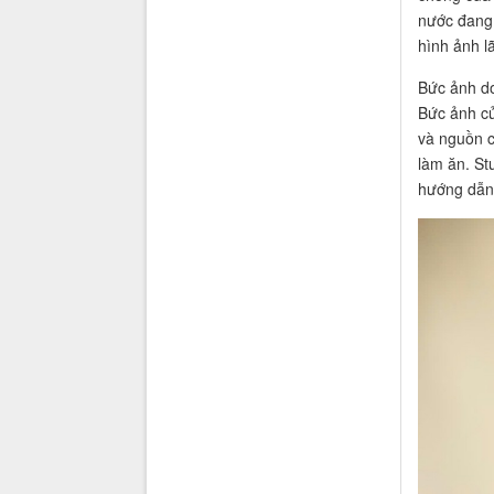
nước đang 
hình ảnh l
Bức ảnh do
Bức ảnh củ
và nguồn c
làm ăn. St
hướng dẫn 