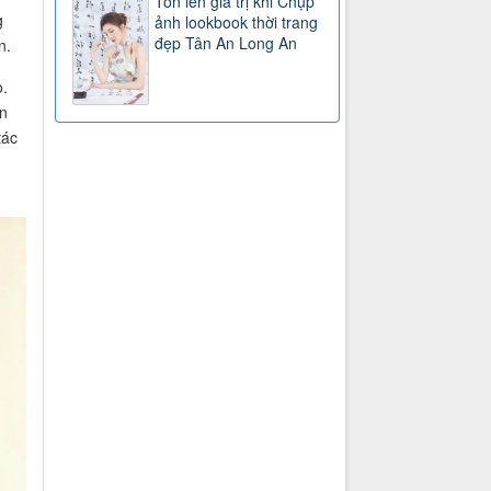
Tôn lên giá trị khi Chụp
g
ảnh lookbook thời trang
đẹp Tân An Long An
n.
.
in
tác