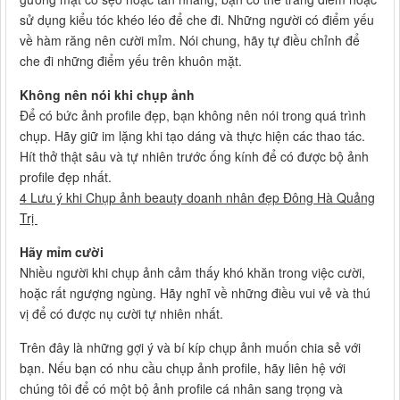
sử dụng kiểu tóc khéo léo để che đi. Những người có điểm yếu
về hàm răng nên cười mỉm. Nói chung, hãy tự điều chỉnh để
che đi những điểm yếu trên khuôn mặt.
Không nên nói khi chụp ảnh
Để có bức ảnh profile đẹp, bạn không nên nói trong quá trình
chụp. Hãy giữ im lặng khi tạo dáng và thực hiện các thao tác.
Hít thở thật sâu và tự nhiên trước ống kính để có được bộ ảnh
profile đẹp nhất.
4 Lưu ý khi Chụp ảnh beauty doanh nhân đẹp Đông Hà Quảng
Trị
Hãy mỉm cười
Nhiều người khi chụp ảnh cảm thấy khó khăn trong việc cười,
hoặc rất ngượng ngùng. Hãy nghĩ về những điều vui vẻ và thú
vị để có được nụ cười tự nhiên nhất.
Trên đây là những gợi ý và bí kíp chụp ảnh muốn chia sẻ với
bạn. Nếu bạn có nhu cầu chụp ảnh profile, hãy liên hệ với
chúng tôi để có một bộ ảnh profile cá nhân sang trọng và