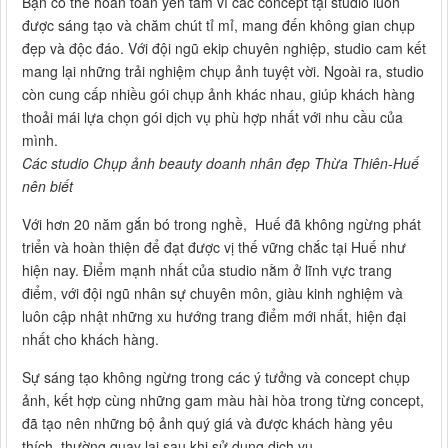
Bạn có thể hoàn toàn yên tâm vì các concept tại studio luôn
được sáng tạo và chăm chút tỉ mỉ, mang đến không gian chụp
đẹp và độc đáo. Với đội ngũ ekip chuyên nghiệp, studio cam kết
mang lại những trải nghiệm chụp ảnh tuyệt vời. Ngoài ra, studio
còn cung cấp nhiều gói chụp ảnh khác nhau, giúp khách hàng
thoải mái lựa chọn gói dịch vụ phù hợp nhất với nhu cầu của
mình.
Các studio Chụp ảnh beauty doanh nhân đẹp Thừa Thiên-Huế
nên biết
Với hơn 20 năm gắn bó trong nghề, Huế đã không ngừng phát
triển và hoàn thiện để đạt được vị thế vững chắc tại Huế như
hiện nay. Điểm mạnh nhất của studio nằm ở lĩnh vực trang
điểm, với đội ngũ nhân sự chuyên môn, giàu kinh nghiệm và
luôn cập nhật những xu hướng trang điểm mới nhất, hiện đại
nhất cho khách hàng.
Sự sáng tạo không ngừng trong các ý tưởng và concept chụp
ảnh, kết hợp cùng những gam màu hài hòa trong từng concept,
đã tạo nên những bộ ảnh quý giá và được khách hàng yêu
thích, thường quay lại sau khi sử dụng dịch vụ.