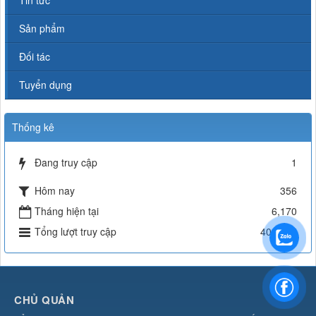
Sản phẩm
Đối tác
Tuyển dụng
Thống kê
Đang truy cập
1
Hôm nay
356
Tháng hiện tại
6,170
Tổng lượt truy cập
402,255
CHỦ QUẢN