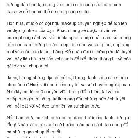
hướng dẫn bạn tạo dáng và studio còn cung cấp màn hình
liveview để bạn có thể dễ dàng chụp selfie.
Hơn nữa, studio có đội ngũ makeup chuyên nghiệp để tôn lên
vẻ đẹp tự nhiên của bạn. Khách hàng sẽ được tư vấn về
concept chụp ảnh và kiểu makeup phù hợp nhất. cam kết mang
đến cho bạn những bộ ảnh đẹp, độc đáo và sáng tạo, đáp ứng
mọi yêu cầu của khách hàng. Để nhận được những ưu đãi tuyệt
vời, hãy liên hệ trực tiếp với studio để biết thêm thông tin về các
gói dịch vụ chụp ảnh!
là một trong những địa chỉ nổi bật trong danh sách các studio
chụp ảnh ở Huế, với danh tiếng uy tín và sự chuyên nghiệp cao.
Nơi đây có đội ngũ chuyên viên trang điểm hiện đại và các
nhiếp ảnh gia tài năng, tự tin mang đến những bức ảnh tuyệt
vời, nổi bật với vẻ đẹp tự nhiên và sự chân thực.
Nếu bạn chưa có kinh nghiệm tạo dáng trước ống kính, đừng lo
lắng! Nhân viên tại studio sẽ hướng dẫn bạn cách tạo dáng để
có những góc chụp tốt nhất.