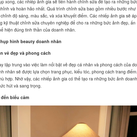
ụp xong, các nhiếp ảnh gia sẽ tiến hành chỉnh sửa để tạo ra những bứ
hỉnh và hoàn hảo nhất. Quá trình chỉnh sửa bao gồm nhiều bước như 
 chỉnh độ sáng, màu sắc, và xóa khuyết điểm. Các nhiếp ảnh gia sẽ áp
 kỹ thuật chỉnh sửa chuyên nghiệp để cho ra những bức ảnh đẹp, ấn
hể hiện đúng tinh thần của doanh nhân.
chụp hình beauty doanh nhân
lên vẻ đẹp và phong cách
y tập trung vào việc làm nổi bật vẻ đẹp cá nhân và phong cách của d
h nhân sẽ được lựa chọn trang phục, kiểu tóc, phong cách trang điểm
hù hợp. Nhờ vậy, các nhiếp ảnh gia có thể tạo ra những bức ảnh doan
ức hút và sang trọng.
ý đến biểu cảm