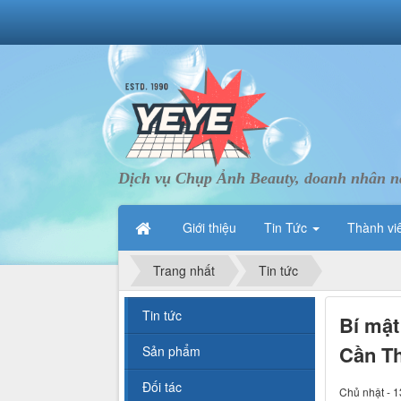
Dịch vụ Chụp Ảnh Beauty, doanh nhân nà
Giới thiệu
Tin Tức
Thành vi
Trang nhất
Tin tức
Tin tức
Bí mật
Cần Th
Sản phẩm
Đối tác
Chủ nhật - 1