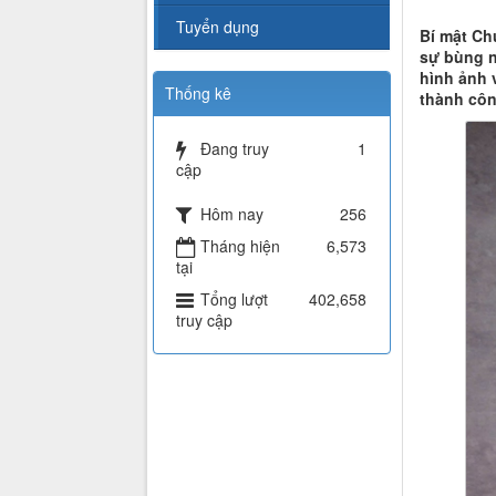
Tuyển dụng
Bí mật Ch
sự bùng n
hình ảnh 
Thống kê
thành công
Đang truy
1
cập
Hôm nay
256
Tháng hiện
6,573
tại
Tổng lượt
402,658
truy cập