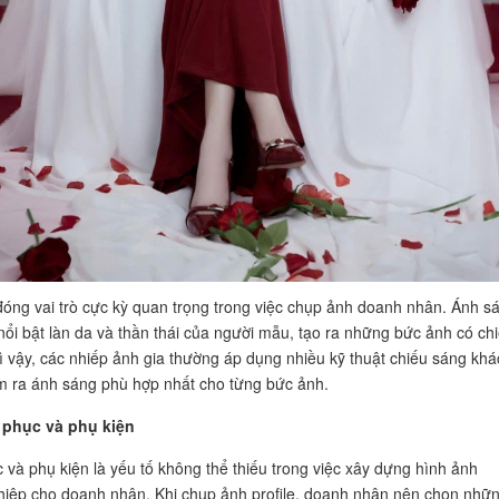
óng vai trò cực kỳ quan trọng trong việc chụp ảnh doanh nhân. Ánh s
 nổi bật làn da và thần thái của người mẫu, tạo ra những bức ảnh có ch
ì vậy, các nhiếp ảnh gia thường áp dụng nhiều kỹ thuật chiếu sáng khá
m ra ánh sáng phù hợp nhất cho từng bức ảnh.
g phục và phụ kiện
 và phụ kiện là yếu tố không thể thiếu trong việc xây dựng hình ảnh
iệp cho doanh nhân. Khi chụp ảnh profile, doanh nhân nên chọn nhữ