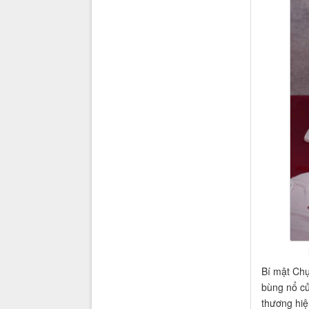
Bí mật Chụ
bùng nổ củ
thương hiệ