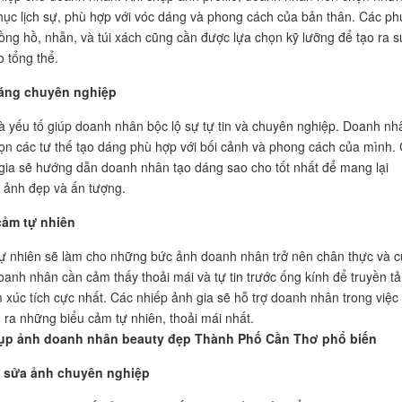
hục lịch sự, phù hợp với vóc dáng và phong cách của bản thân. Các ph
ồng hồ, nhẫn, và túi xách cũng cần được lựa chọn kỹ lưỡng để tạo ra s
o tổng thể.
dáng chuyên nghiệp
à yếu tố giúp doanh nhân bộc lộ sự tự tin và chuyên nghiệp. Doanh nh
ọn các tư thế tạo dáng phù hợp với bối cảnh và phong cách của mình.
gia sẽ hướng dẫn doanh nhân tạo dáng sao cho tốt nhất để mang lại
 ảnh đẹp và ấn tượng.
 cảm tự nhiên
ự nhiên sẽ làm cho những bức ảnh doanh nhân trở nên chân thực và 
oanh nhân cần cảm thấy thoải mái và tự tin trước ống kính để truyền tả
xúc tích cực nhất. Các nhiếp ảnh gia sẽ hỗ trợ doanh nhân trong việc
o ra những biểu cảm tự nhiên, thoải mái nhất.
ụp ảnh doanh nhân beauty đẹp Thành Phố Cần Thơ phổ biến
h sửa ảnh chuyên nghiệp