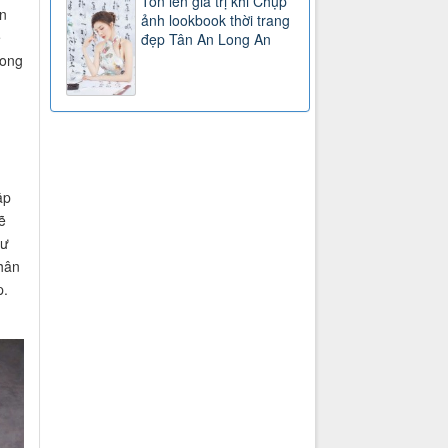
Tôn lên giá trị khi Chụp
an
ảnh lookbook thời trang
ể
đẹp Tân An Long An
rong
ập
ẽ
tư
hân
p.