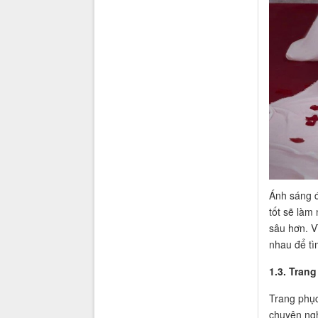
Ánh sáng đ
tốt sẽ làm
sâu hơn. V
nhau để tì
1.3. Tran
Trang phục
chuyên ngh