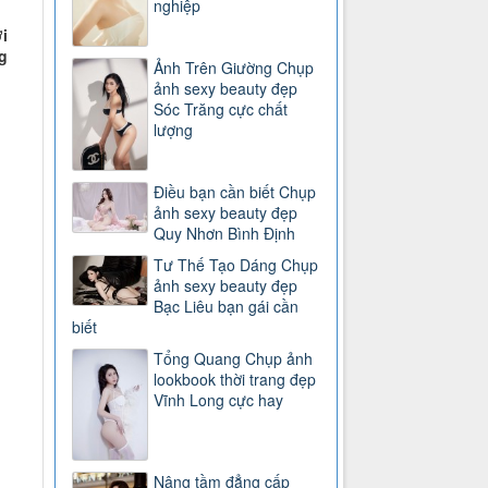
nghiệp
i
g
Ảnh Trên Giường Chụp
ảnh sexy beauty đẹp
Sóc Trăng cực chất
lượng
Điều bạn cần biết Chụp
ảnh sexy beauty đẹp
Quy Nhơn Bình Định
Tư Thế Tạo Dáng Chụp
ảnh sexy beauty đẹp
Bạc Liêu bạn gái cần
biết
Tổng Quang Chụp ảnh
lookbook thời trang đẹp
Vĩnh Long cực hay
Nâng tầm đẳng cấp