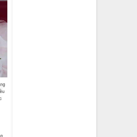
áng
iều
c
ng