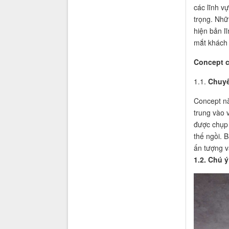
các lĩnh v
trọng. Nhữ
hiện bản l
mắt khách 
Concept c
1.1.
Chuyê
Concept nà
trung vào 
được chụp 
thế ngồi. 
ấn tượng v
1.2. Chú 