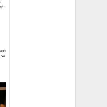
c
cắt
oanh
, và
h