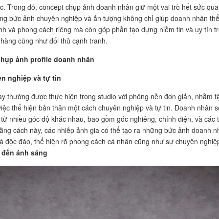
ực. Trong đó, concept chụp ảnh doanh nhân giữ một vai trò hết sức qu
ng bức ảnh chuyên nghiệp và ấn tượng không chỉ giúp doanh nhân th
ĩnh và phong cách riêng mà còn góp phần tạo dựng niềm tin và uy tín t
hàng cũng như đối thủ cạnh tranh.
hụp ảnh profile doanh nhân
n nghiệp và tự tin
y thường được thực hiện trong studio với phông nền đơn giản, nhằm t
việc thể hiện bản thân một cách chuyên nghiệp và tự tin. Doanh nhân s
từ nhiều góc độ khác nhau, bao gồm góc nghiêng, chính diện, và các 
Bằng cách này, các nhiếp ảnh gia có thể tạo ra những bức ảnh doanh n
à độc đáo, thể hiện rõ phong cách cá nhân cũng như sự chuyên nghiệ
ý đến ánh sáng