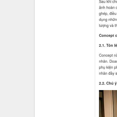
Sau khi ch
ảnh hoàn c
ghép, điều
dụng những
tượng và t
Concept 
2.1. Tôn 
Concept nà
nhân. Doan
phụ kiện p
nhân đầy s
2.2. Chú 