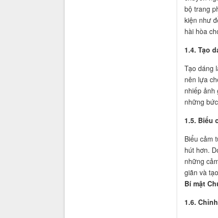
bộ trang p
kiện như đ
hài hòa ch
1.4. Tạo 
Tạo dáng l
nên lựa ch
nhiếp ảnh 
những bức
1.5. Biểu
Biểu cảm t
hút hơn. D
những cảm 
giãn và tạ
Bí mật Ch
1.6. Chỉn