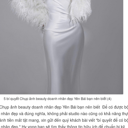
5 bí quyết Chụp ảnh beauty doanh nhân đẹp Yên Bái bạn nên biết (4)
 Chụp ảnh beauty doanh nhân đẹp Yên Bái bạn nên biết Để có được b
nhân đẹp và đúng nghĩa, không phải studio nào cũng có khả năng thự
ánh tiền mất tật mang, xin gửi đến quý khách bài viết "bí quyết để có b
nhân đẹp." Hy vọng bạn sẽ tìm thấy thông tin hữu ích để chuẩn bị kỹ