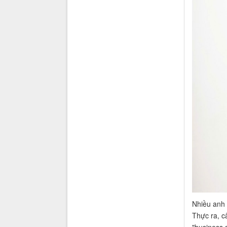
Nhiều anh 
Thực ra, câ
"business 