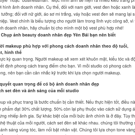
i hình ảnh doanh nhân. Cụ thể, đối với nam giới, vest đen hoặc xanh l
 tưởng; đối với nữ giới, áo sơ mi trắng, váy hoặc vest đen sẽ mang lại 
iệp. Vest chính là biểu tượng cho người làm trong lĩnh vực công sở, vì 
nh doanh nhân, hãy chuẩn bị cho mình một bộ vest phù hợp nhé!
t Chụp ảnh beauty doanh nhân đẹp Yên Bái bạn nên biết
i makeup phù hợp với phong cách doanh nhân theo độ tuổi,
, hình thể
ực kỳ quan trọng. Người makeup sẽ xem xét khuôn mặt, kiểu tóc và đ
yết định phong cách trang điểm cho bạn. Vì mỗi studio có phong cách
ng, nên bạn cần cân nhắc kỹ trước khi lựa chọn người makeup.
 quyết quan trọng để có bộ ảnh doanh nhân đẹp
h set đèn và ánh sáng của mỗi studio
p và phục trang là bước chuẩn bị cần thiết. Nếu thực hiện tốt, điều n
n phẩm đạt 30% chất lượng. 50% còn lại phụ thuộc vào cách sử dụng 
ừng nhiếp ảnh gia. Sự khác biệt của mỗi bức ảnh chính là ở đây. Tùy t
hệ thuật của mỗi người, cách set đèn sẽ khác nhau. chúng tôi thường 
 ánh sáng vùng tóc, làm nổi bật nhân vật. Chúng tôi lựa chọn tone vàn