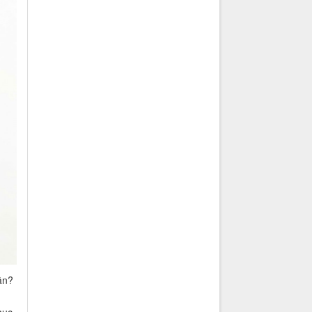
ân?
hục