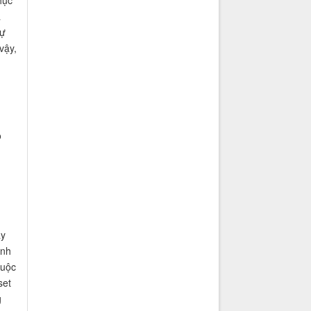
à
sự
vậy,
ộ
ày
ánh
huộc
set
g