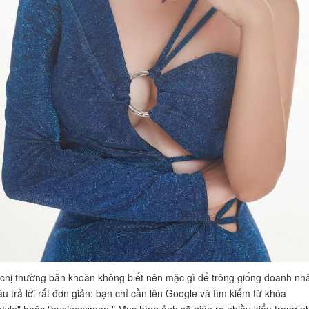
chị thường băn khoăn không biết nên mặc gì để trông giống doanh nh
u trả lời rất đơn giản: bạn chỉ cần lên Google và tìm kiếm từ khóa
style" hoặc "businessman." Mục hình ảnh sẽ hiện ra nhiều kiểu trang p