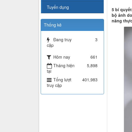
Tuyển dụng
5 bí quyế
bộ ảnh do
năng thực
Thống kê
Đang truy
3
cập
Hôm nay
661
Tháng hiện
5,898
tại
Tổng lượt
401,983
truy cập