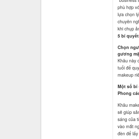
phù hợp vớ
lựa chọn lý
chuyên ngh
khi chụp ả
5 bí quyế
Chọn ngườ
gương mặt
Khâu này c
tuổi để qu
makeup riê
Một số bí
Phong các
Khâu makeu
sẽ giúp sả
sáng của t
vào mắt ng
đèn để lấy