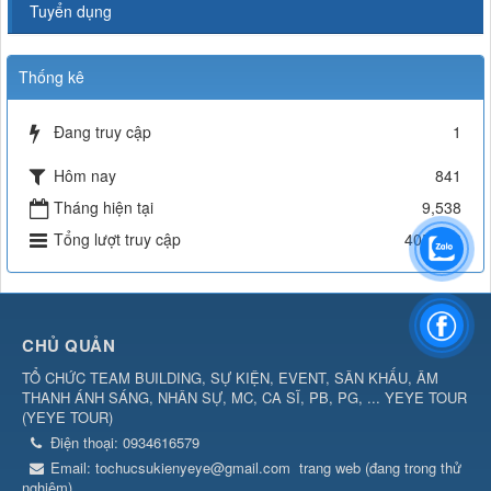
Tuyển dụng
Thống kê
Đang truy cập
1
Hôm nay
841
Tháng hiện tại
9,538
Tổng lượt truy cập
405,623
CHỦ QUẢN
TỔ CHỨC TEAM BUILDING, SỰ KIỆN, EVENT, SÂN KHẤU, ÂM
THANH ÁNH SÁNG, NHÂN SỰ, MC, CA SĨ, PB, PG, ... YEYE TOUR
(
YEYE TOUR
)
Điện thoại:
0934616579
Email:
tochucsukienyeye@gmail.com
trang web (đang trong thử
nghiệm)