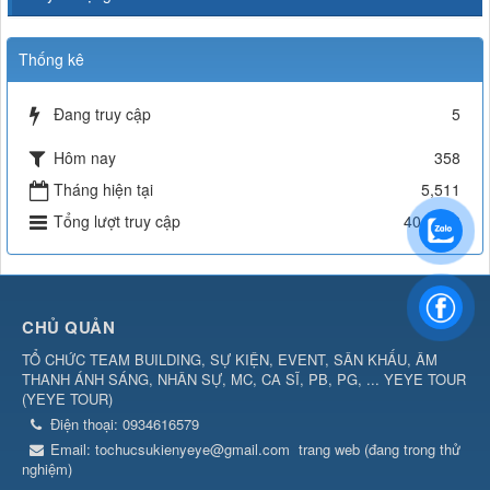
Thống kê
Đang truy cập
5
Hôm nay
358
Tháng hiện tại
5,511
Tổng lượt truy cập
401,596
CHỦ QUẢN
TỔ CHỨC TEAM BUILDING, SỰ KIỆN, EVENT, SÂN KHẤU, ÂM
THANH ÁNH SÁNG, NHÂN SỰ, MC, CA SĨ, PB, PG, ... YEYE TOUR
(
YEYE TOUR
)
Điện thoại:
0934616579
Email:
tochucsukienyeye@gmail.com
trang web (đang trong thử
nghiệm)