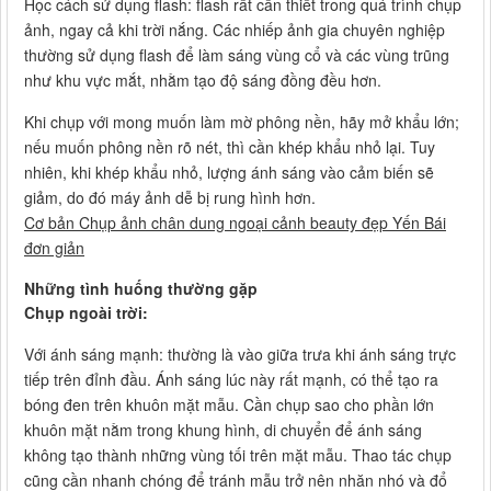
Học cách sử dụng flash: flash rất cần thiết trong quá trình chụp
ảnh, ngay cả khi trời nắng. Các nhiếp ảnh gia chuyên nghiệp
thường sử dụng flash để làm sáng vùng cổ và các vùng trũng
như khu vực mắt, nhằm tạo độ sáng đồng đều hơn.
Khi chụp với mong muốn làm mờ phông nền, hãy mở khẩu lớn;
nếu muốn phông nền rõ nét, thì cần khép khẩu nhỏ lại. Tuy
nhiên, khi khép khẩu nhỏ, lượng ánh sáng vào cảm biến sẽ
giảm, do đó máy ảnh dễ bị rung hình hơn.
Cơ bản Chụp ảnh chân dung ngoại cảnh beauty đẹp Yến Bái
đơn giản
Những tình huống thường gặp
Chụp ngoài trời:
Với ánh sáng mạnh: thường là vào giữa trưa khi ánh sáng trực
tiếp trên đỉnh đầu. Ánh sáng lúc này rất mạnh, có thể tạo ra
bóng đen trên khuôn mặt mẫu. Cần chụp sao cho phần lớn
khuôn mặt nằm trong khung hình, di chuyển để ánh sáng
không tạo thành những vùng tối trên mặt mẫu. Thao tác chụp
cũng cần nhanh chóng để tránh mẫu trở nên nhăn nhó và đổ