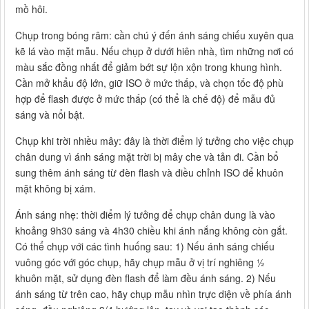
mồ hôi.
Chụp trong bóng râm: cần chú ý đến ánh sáng chiếu xuyên qua
kẽ lá vào mặt mẫu. Nếu chụp ở dưới hiên nhà, tìm những nơi có
màu sắc đồng nhất để giảm bớt sự lộn xộn trong khung hình.
Cần mở khẩu độ lớn, giữ ISO ở mức thấp, và chọn tốc độ phù
hợp để flash được ở mức thấp (có thể là chế độ) để mẫu đủ
sáng và nổi bật.
Chụp khi trời nhiều mây: đây là thời điểm lý tưởng cho việc chụp
chân dung vì ánh sáng mặt trời bị mây che và tản đi. Cần bổ
sung thêm ánh sáng từ đèn flash và điều chỉnh ISO để khuôn
mặt không bị xám.
Ánh sáng nhẹ: thời điểm lý tưởng để chụp chân dung là vào
khoảng 9h30 sáng và 4h30 chiều khi ánh nắng không còn gắt.
Có thể chụp với các tình huống sau: 1) Nếu ánh sáng chiếu
vuông góc với góc chụp, hãy chụp mẫu ở vị trí nghiêng ½
khuôn mặt, sử dụng đèn flash để làm đều ánh sáng. 2) Nếu
ánh sáng từ trên cao, hãy chụp mẫu nhìn trực diện về phía ánh