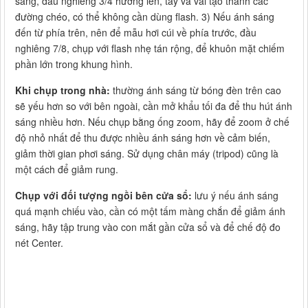
sáng, đầu nghiêng 3/4 hướng lên, tay và vai tạo thành các
đường chéo, có thể không cần dùng flash. 3) Nếu ánh sáng
đến từ phía trên, nên để mẫu hơi cúi về phía trước, đầu
nghiêng 7/8, chụp với flash nhẹ tán rộng, để khuôn mặt chiếm
phần lớn trong khung hình.
Khi chụp trong nhà:
thường ánh sáng từ bóng đèn trên cao
sẽ yếu hơn so với bên ngoài, cần mở khẩu tối đa để thu hút ánh
sáng nhiều hơn. Nếu chụp bằng ống zoom, hãy để zoom ở chế
độ nhỏ nhất để thu được nhiều ánh sáng hơn về cảm biến,
giảm thời gian phơi sáng. Sử dụng chân máy (tripod) cũng là
một cách để giảm rung.
Chụp với đối tượng ngồi bên cửa sổ:
lưu ý nếu ánh sáng
quá mạnh chiếu vào, cần có một tấm màng chắn để giảm ánh
sáng, hãy tập trung vào con mắt gần cửa sổ và để chế độ đo
nét Center.