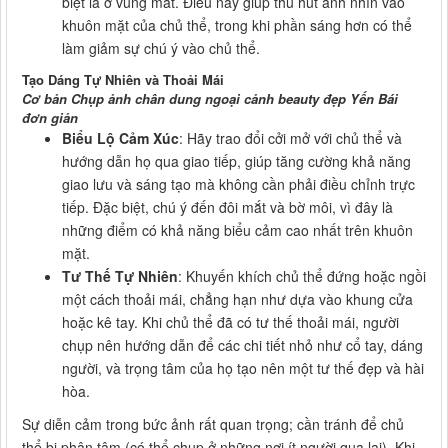
biệt là ở vùng mắt. Điều này giúp thu hút ánh nhìn vào
khuôn mặt của chủ thể, trong khi phần sáng hơn có thể
làm giảm sự chú ý vào chủ thể.
Tạo Dáng Tự Nhiên và Thoải Mái
Cơ bản Chụp ảnh chân dung ngoại cảnh beauty đẹp Yến Bái
đơn giản
Biểu Lộ Cảm Xúc
: Hãy trao đổi cởi mở với chủ thể và
hướng dẫn họ qua giao tiếp, giúp tăng cường khả năng
giao lưu và sáng tạo mà không cần phải điều chỉnh trực
tiếp. Đặc biệt, chú ý đến đôi mắt và bờ môi, vì đây là
những điểm có khả năng biểu cảm cao nhất trên khuôn
mặt.
Tư Thế Tự Nhiên
: Khuyến khích chủ thể đứng hoặc ngồi
một cách thoải mái, chẳng hạn như dựa vào khung cửa
hoặc kê tay. Khi chủ thể đã có tư thế thoải mái, người
chụp nên hướng dẫn để các chi tiết nhỏ như cổ tay, dáng
người, và trọng tâm của họ tạo nên một tư thế đẹp và hài
hòa.
Sự diễn cảm trong bức ảnh rất quan trọng; cần tránh để chủ
thể bị phân tâm (có thể chụp ở những nơi ít người qua lại). Khi