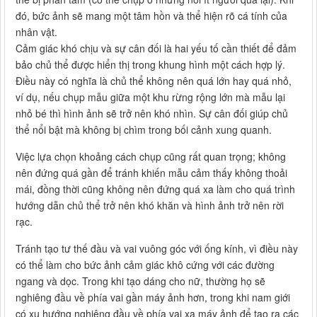
đó, bức ảnh sẽ mang một tâm hồn và thể hiện rõ cá tính của
nhân vật.
Cảm giác khó chịu và sự cân đối là hai yếu tố cần thiết để đảm
bảo chủ thể được hiển thị trong khung hình một cách hợp lý.
Điều này có nghĩa là chủ thể không nên quá lớn hay quá nhỏ,
ví dụ, nếu chụp mẫu giữa một khu rừng rộng lớn mà mẫu lại
nhỏ bé thì hình ảnh sẽ trở nên khó nhìn. Sự cân đối giúp chủ
thể nổi bật mà không bị chìm trong bối cảnh xung quanh.
Việc lựa chọn khoảng cách chụp cũng rất quan trọng; không
nên đứng quá gần để tránh khiến mẫu cảm thấy không thoải
mái, đồng thời cũng không nên đứng quá xa làm cho quá trình
hướng dẫn chủ thể trở nên khó khăn và hình ảnh trở nên rời
rạc.
Tránh tạo tư thế đầu và vai vuông góc với ống kính, vì điều này
có thể làm cho bức ảnh cảm giác khô cứng với các đường
ngang và dọc. Trong khi tạo dáng cho nữ, thường họ sẽ
nghiêng đầu về phía vai gần máy ảnh hơn, trong khi nam giới
có xu hướng nghiêng đầu về phía vai xa máy ảnh để tạo ra các