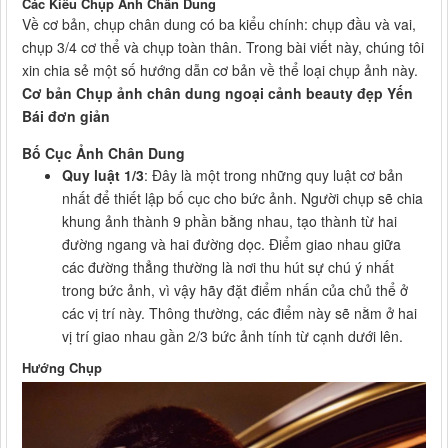
Các Kiểu Chụp Ảnh Chân Dung
Về cơ bản, chụp chân dung có ba kiểu chính: chụp đầu và vai,
chụp 3/4 cơ thể và chụp toàn thân. Trong bài viết này, chúng tôi
xin chia sẻ một số hướng dẫn cơ bản về thể loại chụp ảnh này.
Cơ bản Chụp ảnh chân dung ngoại cảnh beauty đẹp Yến
Bái đơn giản
Bố Cục Ảnh Chân Dung
Quy luật 1/3
: Đây là một trong những quy luật cơ bản
nhất để thiết lập bố cục cho bức ảnh. Người chụp sẽ chia
khung ảnh thành 9 phần bằng nhau, tạo thành từ hai
đường ngang và hai đường dọc. Điểm giao nhau giữa
các đường thẳng thường là nơi thu hút sự chú ý nhất
trong bức ảnh, vì vậy hãy đặt điểm nhấn của chủ thể ở
các vị trí này. Thông thường, các điểm này sẽ nằm ở hai
vị trí giao nhau gần 2/3 bức ảnh tính từ cạnh dưới lên.
Hướng Chụp