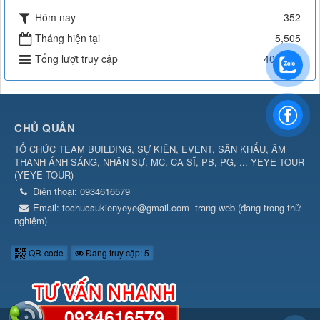
Hôm nay
352
Tháng hiện tại
5,505
Tổng lượt truy cập
401,590
CHỦ QUẢN
TỔ CHỨC TEAM BUILDING, SỰ KIỆN, EVENT, SÂN KHẤU, ÂM
THANH ÁNH SÁNG, NHÂN SỰ, MC, CA SĨ, PB, PG, ... YEYE TOUR
(
YEYE TOUR
)
Điện thoại:
0934616579
Email:
tochucsukienyeye@gmail.com
trang web (đang trong thử
nghiệm)
QR-code
Đang truy cập: 5
0934616579