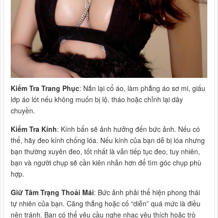
Kiểm Tra Trang Phục
: Nắn lại cổ áo, làm phẳng áo sơ mi, giấu
lớp áo lót nếu không muốn bị lộ, tháo hoặc chỉnh lại dây
chuyền.
Kiểm Tra Kính
: Kính bẩn sẽ ảnh hưởng đến bức ảnh. Nếu có
thể, hãy đeo kính chống lóa. Nếu kính của bạn dễ bị lóa nhưng
bạn thường xuyên đeo, tốt nhất là vẫn tiếp tục đeo, tuy nhiên,
bạn và người chụp sẽ cần kiên nhẫn hơn để tìm góc chụp phù
hợp.
Giữ Tâm Trạng Thoải Mái
: Bức ảnh phải thể hiện phong thái
tự nhiên của bạn. Căng thẳng hoặc cố “diễn” quá mức là điều
nên tránh. Bạn có thể yêu cầu nghe nhạc yêu thích hoặc trò