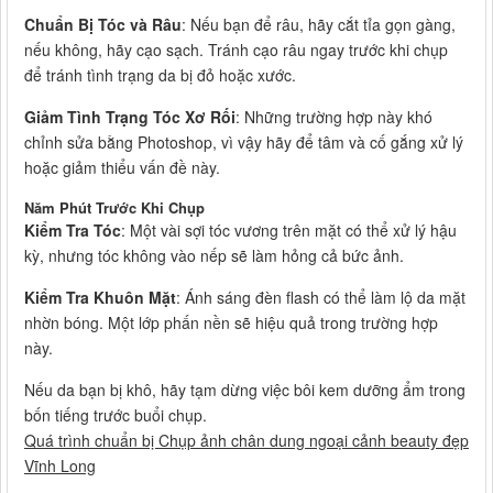
Chuẩn Bị Tóc và Râu
: Nếu bạn để râu, hãy cắt tỉa gọn gàng,
nếu không, hãy cạo sạch. Tránh cạo râu ngay trước khi chụp
để tránh tình trạng da bị đỏ hoặc xước.
Giảm Tình Trạng Tóc Xơ Rối
: Những trường hợp này khó
chỉnh sửa bằng Photoshop, vì vậy hãy để tâm và cố gắng xử lý
hoặc giảm thiểu vấn đề này.
Năm Phút Trước Khi Chụp
Kiểm Tra Tóc
: Một vài sợi tóc vương trên mặt có thể xử lý hậu
kỳ, nhưng tóc không vào nếp sẽ làm hỏng cả bức ảnh.
Kiểm Tra Khuôn Mặt
: Ánh sáng đèn flash có thể làm lộ da mặt
nhờn bóng. Một lớp phấn nền sẽ hiệu quả trong trường hợp
này.
Nếu da bạn bị khô, hãy tạm dừng việc bôi kem dưỡng ẩm trong
bốn tiếng trước buổi chụp.
Quá trình chuẩn bị Chụp ảnh chân dung ngoại cảnh beauty đẹp
Vĩnh Long