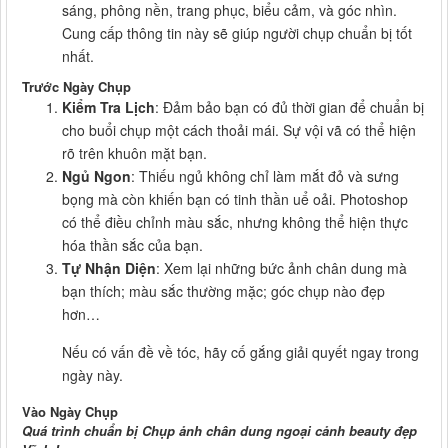
sáng, phông nền, trang phục, biểu cảm, và góc nhìn.
Cung cấp thông tin này sẽ giúp người chụp chuẩn bị tốt
nhất.
Trước Ngày Chụp
Kiểm Tra Lịch
: Đảm bảo bạn có đủ thời gian để chuẩn bị
cho buổi chụp một cách thoải mái. Sự vội vã có thể hiện
rõ trên khuôn mặt bạn.
Ngủ Ngon
: Thiếu ngủ không chỉ làm mắt đỏ và sưng
bọng mà còn khiến bạn có tinh thần uể oải. Photoshop
có thể điều chỉnh màu sắc, nhưng không thể hiện thực
hóa thần sắc của bạn.
Tự Nhận Diện
: Xem lại những bức ảnh chân dung mà
bạn thích; màu sắc thường mặc; góc chụp nào đẹp
hơn…
Nếu có vấn đề về tóc, hãy cố gắng giải quyết ngay trong
ngày này.
Vào Ngày Chụp
Quá trình chuẩn bị Chụp ảnh chân dung ngoại cảnh beauty đẹp