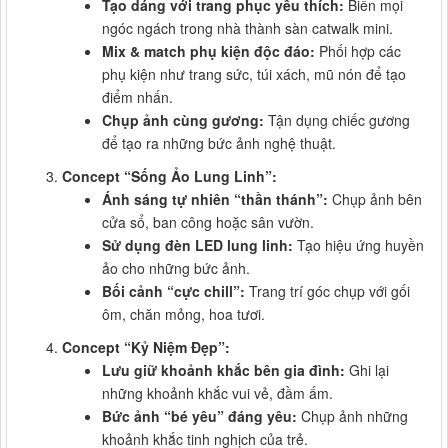
Tạo dáng với trang phục yêu thích:
Biến mọi
ngóc ngách trong nhà thành sàn catwalk mini.
Mix & match phụ kiện độc đáo:
Phối hợp các
phụ kiện như trang sức, túi xách, mũ nón để tạo
điểm nhấn.
Chụp ảnh cùng gương:
Tận dụng chiếc gương
để tạo ra những bức ảnh nghệ thuật.
Concept “Sống Ảo Lung Linh”:
Ánh sáng tự nhiên “thần thánh”:
Chụp ảnh bên
cửa sổ, ban công hoặc sân vườn.
Sử dụng đèn LED lung linh:
Tạo hiệu ứng huyền
ảo cho những bức ảnh.
Bối cảnh “cực chill”:
Trang trí góc chụp với gối
ôm, chăn mỏng, hoa tươi.
Concept “Kỷ Niệm Đẹp”:
Lưu giữ khoảnh khắc bên gia đình:
Ghi lại
những khoảnh khắc vui vẻ, đầm ấm.
Bức ảnh “bé yêu” đáng yêu:
Chụp ảnh những
khoảnh khắc tinh nghịch của trẻ.