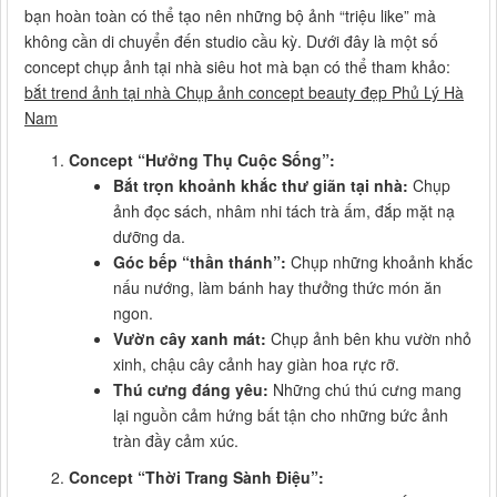
bạn hoàn toàn có thể tạo nên những bộ ảnh “triệu like” mà
không cần di chuyển đến studio cầu kỳ. Dưới đây là một số
concept chụp ảnh tại nhà siêu hot mà bạn có thể tham khảo:
bắt trend ảnh tại nhà Chụp ảnh concept beauty đẹp Phủ Lý Hà
Nam
Concept “Hưởng Thụ Cuộc Sống”:
Bắt trọn khoảnh khắc thư giãn tại nhà:
Chụp
ảnh đọc sách, nhâm nhi tách trà ấm, đắp mặt nạ
dưỡng da.
Góc bếp “thần thánh”:
Chụp những khoảnh khắc
nấu nướng, làm bánh hay thưởng thức món ăn
ngon.
Vườn cây xanh mát:
Chụp ảnh bên khu vườn nhỏ
xinh, chậu cây cảnh hay giàn hoa rực rỡ.
Thú cưng đáng yêu:
Những chú thú cưng mang
lại nguồn cảm hứng bất tận cho những bức ảnh
tràn đầy cảm xúc.
Concept “Thời Trang Sành Điệu”: