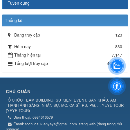
Tuyển dụng
Thống kê
Đang truy cập
123
Hôm nay
830
Tháng hiện tại
7,147
Tổng lượt truy cập
403,232
CHỦ QUẢN
TỔ CHỨC TEAM BUILDING, SỰ KIỆN, EVENT, SÂN KHẤU, ÂM
THANH ÁNH SÁNG, NHÂN SỰ, MC, CA SĨ, PB, PG, ... YEYE TOUR
(
YEYE TOUR
)
Điện thoại:
0934616579
Email:
tochucsukienyeye@gmail.com
trang web (đang trong thử
nghiệm)