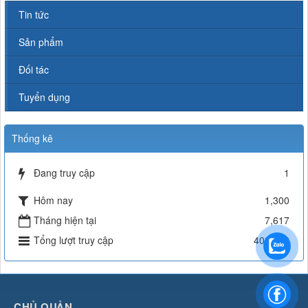
Tin tức
Sản phẩm
Đối tác
Tuyển dụng
Thống kê
Đang truy cập
1
Hôm nay
1,300
Tháng hiện tại
7,617
Tổng lượt truy cập
403,702
CHỦ QUẢN