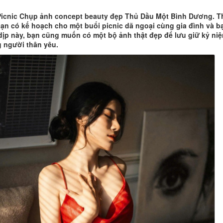
icnic Chụp ảnh concept beauty đẹp Thủ Dầu Một Bình Dương. T
 bạn có kế hoạch cho một buổi picnic dã ngoại cùng gia đình và b
dịp này, bạn cũng muốn có một bộ ảnh thật đẹp để lưu giữ kỷ ni
 người thân yêu.