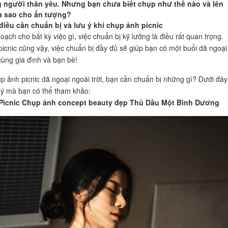
 người thân yêu. Nhưng bạn chưa biết chụp như thế nào và lên
a sao cho ấn tượng?
điều cần chuẩn bị và lưu ý khi chụp ảnh picnic
oạch cho bất kỳ việc gì, việc chuẩn bị kỹ lưỡng là điều rất quan trọng.
icnic cũng vậy, việc chuẩn bị đầy đủ sẽ giúp bạn có một buổi dã ngoại
ùng gia đình và bạn bè!
p ảnh picnic dã ngoại ngoài trời, bạn cần chuẩn bị những gì? Dưới đây
 ý mà bạn có thể tham khảo:
icnic Chụp ảnh concept beauty đẹp Thủ Dầu Một Bình Dương