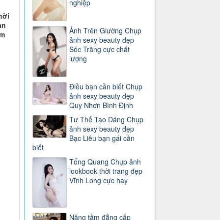
nghiệp
hời
ạn
Ảnh Trên Giường Chụp
ệm
ảnh sexy beauty đẹp
Sóc Trăng cực chất
lượng
Điều bạn cần biết Chụp
ảnh sexy beauty đẹp
Quy Nhơn Bình Định
Tư Thế Tạo Dáng Chụp
ảnh sexy beauty đẹp
Bạc Liêu bạn gái cần
biết
Tổng Quang Chụp ảnh
lookbook thời trang đẹp
Vĩnh Long cực hay
Nâng tầm đẳng cấp