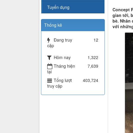
Tuyển dụng
Concept P
gian tới,
bè. Nhân 
Thống kê
với những
Đang truy
12
cập
Hôm nay
1,322
Tháng hiện
7,639
tại
Tổng lượt
403,724
truy cập