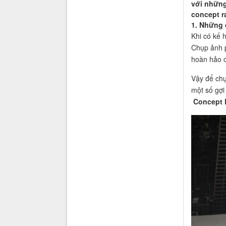
với những
concept r
1. Những 
Khi có kế h
Chụp ảnh p
hoàn hảo c
Vậy để chụ
một số gợi
Concept P