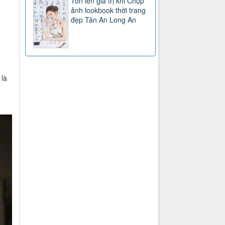
Tôn lên giá trị khi Chụp
ảnh lookbook thời trang
đẹp Tân An Long An
 là