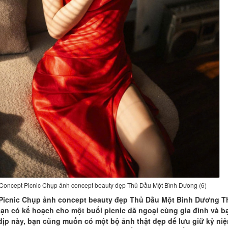
Concept Picnic Chụp ảnh concept beauty đẹp Thủ Dầu Một Bình Dương (6)
icnic Chụp ảnh concept beauty đẹp Thủ Dầu Một Bình Dương T
 bạn có kế hoạch cho một buổi picnic dã ngoại cùng gia đình và b
dịp này, bạn cũng muốn có một bộ ảnh thật đẹp để lưu giữ kỷ ni