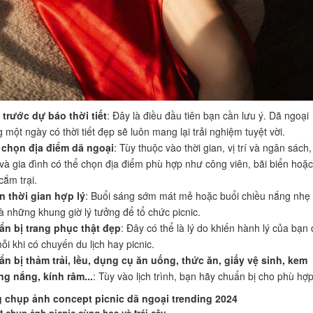
trước dự báo thời tiết
: Đây là điều đầu tiên bạn cần lưu ý. Dã ngoại
g một ngày có thời tiết đẹp sẽ luôn mang lại trải nghiệm tuyệt vời.
 chọn địa điểm dã ngoại
: Tùy thuộc vào thời gian, vị trí và ngân sách,
và gia đình có thể chọn địa điểm phù hợp như công viên, bãi biển hoặc
cắm trại.
 thời gian hợp lý
: Buổi sáng sớm mát mẻ hoặc buổi chiều nắng nhẹ
là những khung giờ lý tưởng để tổ chức picnic.
n bị trang phục thật đẹp
: Đây có thể là lý do khiến hành lý của bạn
ỗi khi có chuyến du lịch hay picnic.
n bị thảm trải, lều, dụng cụ ăn uống, thức ăn, giấy vệ sinh, kem
g nắng, kính râm...
: Tùy vào lịch trình, bạn hãy chuẩn bị cho phù hợp
g chụp ảnh concept picnic dã ngoại trending 2024
t chụp ảnh picnic cùng hoa và trái cây