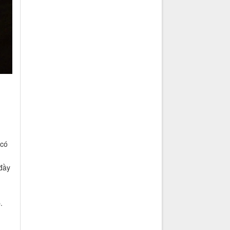
 có
 đầy
.