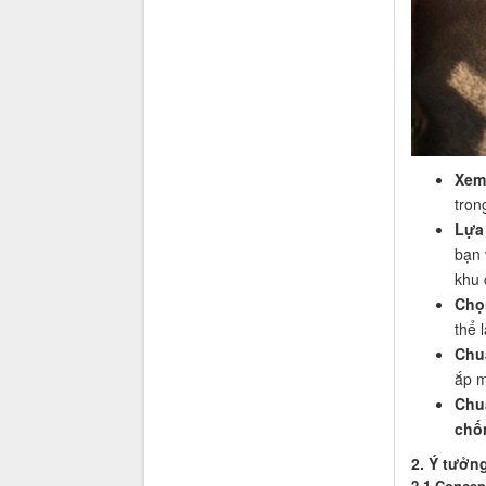
Xem 
tron
Lựa
bạn 
khu 
Chọn
thể 
Chuẩ
ắp m
Chuẩ
chốn
2. Ý tưởn
2.1 Concep