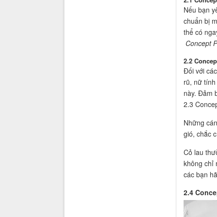
Nếu bạn yê
chuẩn bị m
thể có nga
Concept P
2.2 Concep
Đối với cá
rũ, nữ tín
này. Đảm b
2.3 Concep
Những cánh
gió, chắc 
Cỏ lau thư
không chỉ 
các bạn hã
2.4 Conce