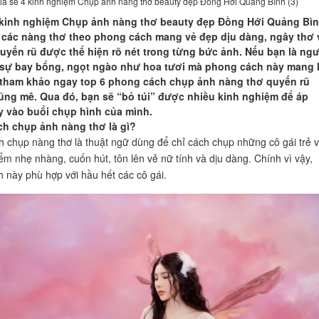
ia sẻ 4 kinh nghiệm Chụp ảnh nàng thơ beauty đẹp Đồng Hới Quảng Bình (3)
 kinh nghiệm Chụp ảnh nàng thơ beauty đẹp Đồng Hới Quảng Bì
các nàng thơ theo phong cách mang vẻ đẹp dịu dàng, ngây thơ 
uyến rũ được thể hiện rõ nét trong từng bức ảnh. Nếu bạn là ng
 sự bay bổng, ngọt ngào như hoa tươi mà phong cách này mang l
tham khảo ngay top 6 phong cách chụp ảnh nàng thơ quyến rũ
cũng mê. Qua đó, bạn sẽ “bỏ túi” được nhiều kinh nghiệm để áp
 vào buổi chụp hình của mình.
h chụp ảnh nàng thơ là gì?
 chụp nàng thơ là thuật ngữ dùng để chỉ cách chụp những cô gái trẻ v
iểm nhẹ nhàng, cuốn hút, tôn lên vẻ nữ tính và dịu dàng. Chính vì vậy,
 này phù hợp với hầu hết các cô gái.