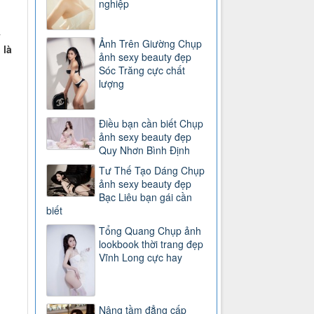
nghiệp
y
Ảnh Trên Giường Chụp
 là
ảnh sexy beauty đẹp
Sóc Trăng cực chất
lượng
Điều bạn cần biết Chụp
ảnh sexy beauty đẹp
Quy Nhơn Bình Định
Tư Thế Tạo Dáng Chụp
ảnh sexy beauty đẹp
Bạc Liêu bạn gái cần
biết
Tổng Quang Chụp ảnh
lookbook thời trang đẹp
Vĩnh Long cực hay
Nâng tầm đẳng cấp