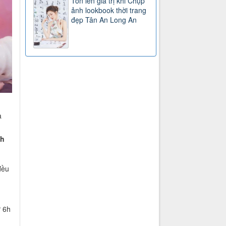
Tôn lên giá trị khi Chụp
ảnh lookbook thời trang
đẹp Tân An Long An
à
nh
đều
ừ 6h