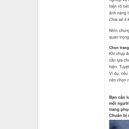
hiện rõ né
ảnh nàng t
Chia sẻ 4 
Nhìn chung
quan trọng
Chọn trang
Khi chụp ả
cần lựa ch
hiện. Tuyệ
Ví dụ, nếu
nên chọn n
Bạn cần l
mỗi người
trang phụ
Chuẩn bị 