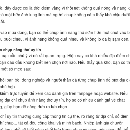
, đây được coi là thời điểm vàng vì thời tiết không quá nóng và nắng 
 có một bức ảnh lung linh mà người chụp không cảm thấy khó chịu dưới
ắt.
 vào mùa đông, bạn có thể chụp ảnh nàng thơ sớm hơn một chút vào b
u buổi chiều, vì ánh nắng không quá nhiều và không lo da bị sạm đen.
o chụp nàng thơ uy tín
u bạn cần chú ý vì nó rất quan trọng. Hiện nay có khá nhiều địa điểm c
bạn đau đầu không biết nên chọn nơi nào. Nếu thấy quá khó, bạn có t
 một số mẹo sau:
hỏi bạn bè, đồng nghiệp và người thân đã từng chụp ảnh để biết địa đ
phù hợp.
kiếm trực tuyến để xem các đánh giá trên fanpage hoặc website. Nếu
g địa chỉ chụp ảnh nàng thơ uy tín, họ sẽ có nhiều đánh giá về chất
g, giúp bạn dễ dàng đưa ra lựa chọn.
hỉ uy tín thường cung cấp thông tin cụ thể, rõ ràng từ địa chỉ, số điện
 phí chụp... tất cả đều công khai và minh bạch. Nhiếp ảnh gia chuyên
có tay nghề sẽ biết cách phối hợp trang phục và chọn góc chụp để thể