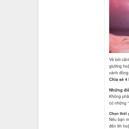
Về bối cản
giường hoặ
cánh đồng 
Chia sẻ 4
Những điề
Không phải
có những “
Chọn thời 
Nếu bạn mu
đến 9h hoặ