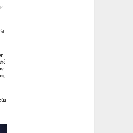
ụp
rất
ạn
thể
ng.
ông
 của