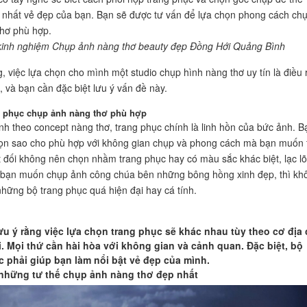
t nhất vẻ đẹp của bạn. Bạn sẽ được tư vấn để lựa chọn phong cách ch
hơ phù hợp.
kinh nghiệm Chụp ảnh nàng thơ beauty đẹp Đồng Hới Quảng Bình
, việc lựa chọn cho mình một studio chụp hình nàng thơ uy tín là điều 
, và bạn cần đặc biệt lưu ý vấn đề này.
 phục chụp ảnh nàng thơ phù hợp
nh theo concept nàng thơ, trang phục chính là linh hồn của bức ảnh. B
ọn sao cho phù hợp với không gian chụp và phong cách mà bạn muốn 
t đối không nên chọn nhầm trang phục hay có màu sắc khác biệt, lạc lõ
 bạn muốn chụp ảnh công chúa bên những bông hồng xinh đẹp, thì kh
hững bộ trang phục quá hiện đại hay cá tính.
ưu ý rằng việc lựa chọn trang phục sẽ khác nhau tùy theo cơ địa
. Mọi thứ cần hài hòa với không gian và cảnh quan. Đặc biệt, bộ
c phải giúp bạn làm nổi bật vẻ đẹp của mình.
những tư thế chụp ảnh nàng thơ đẹp nhất