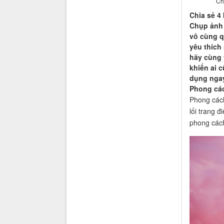
Ch
Chia sẻ 4
Chụp ảnh 
vô cùng q
yêu thích
hãy cùng 
khiến ai 
dụng ngay
Phong các
Phong cách
lối trang đ
phong cách