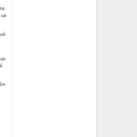
khá
 cái
uổi
hụp
hể
iểm