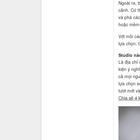
Ngoài ra, 
cảnh. Có t
và phá các
hoặc mềm 
Với mỗi cá
lựa chọn. 
Studio nà
Là địa chỉ
kiện ý ngh
cả mọi ngườ
lựa chọn s
tươi mới v
Chia sẻ 4 