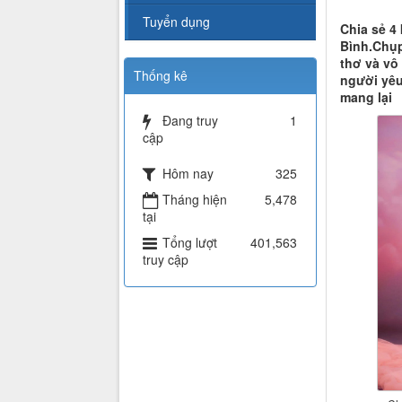
Tuyển dụng
Chia sẻ 4
Bình.Chụp
thơ và vô
Thống kê
người yêu
mang lại
Đang truy
1
cập
Hôm nay
325
Tháng hiện
5,478
tại
Tổng lượt
401,563
truy cập