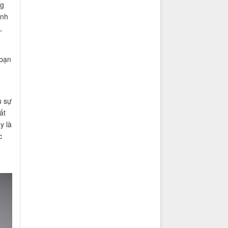
ng
ính
,
 bạn
u sự
ất
y là
c