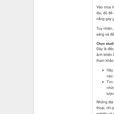
Vào mùa hè
dịu, đủ để
nắng gay g
Tuy nhiên,
sáng và đầ
Chọn studi
Đây là điề
ảnh khiến 
tham khảo
Hãy 
nào 
Tìm 
nhữn
lượn
Những địa c
thoại, chi
nghiệp và 