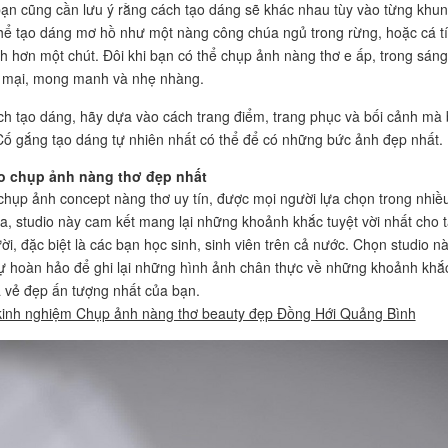
bạn cũng cần lưu ý rằng cách tạo dáng sẽ khác nhau tùy vào từng khu
hể tạo dáng mơ hồ như một nàng công chúa ngủ trong rừng, hoặc cá t
h hơn một chút. Đôi khi bạn có thể chụp ảnh nàng thơ e ấp, trong sáng
mại, mong manh và nhẹ nhàng.
ch tạo dáng, hãy dựa vào cách trang điểm, trang phục và bối cảnh mà
Cố gắng tạo dáng tự nhiên nhất có thể để có những bức ảnh đẹp nhất.
o chụp ảnh nàng thơ đẹp nhất
 chụp ảnh concept nàng thơ uy tín, được mọi người lựa chọn trong nhiề
ĩa, studio này cam kết mang lại những khoảnh khắc tuyệt vời nhất cho t
i, đặc biệt là các bạn học sinh, sinh viên trên cả nước. Chọn studio nà
ự hoàn hảo để ghi lại những hình ảnh chân thực về những khoảnh khắ
à vẻ đẹp ấn tượng nhất của bạn.
kinh nghiệm Chụp ảnh nàng thơ beauty đẹp Đồng Hới Quảng Bình