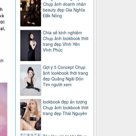
Chụp ảnh doanh nhân
nh
beauty đẹp Gia Nghĩa
và
Đắk Nông
ười
ại,
Chia sẻ kinh nghiệm
Chụp ảnh lookbook thời
trang đẹp Vĩnh Yên
Vĩnh Phúc
ới
Gợi ý 5 Concept Chụp
ảnh lookbook thời trang
đẹp Quảng Ngãi Đốn
Tim người xem
lookbook đẹp ấn tượng
Chụp ảnh lookbook thời
trang đẹp Thái Nguyên