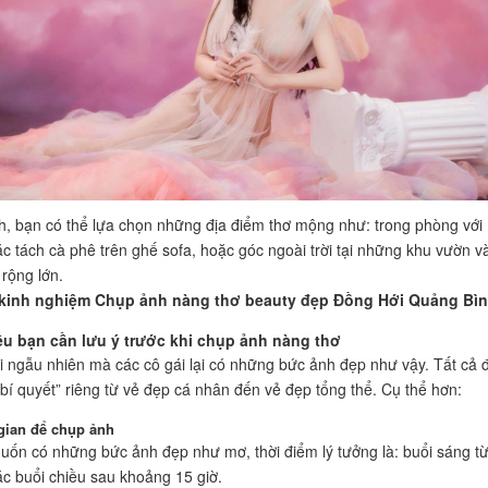
h, bạn có thể lựa chọn những địa điểm thơ mộng như: trong phòng với
c tách cà phê trên ghế sofa, hoặc góc ngoài trời tại những khu vườn v
rộng lớn.
 kinh nghiệm Chụp ảnh nàng thơ beauty đẹp Đồng Hới Quảng Bì
u bạn cần lưu ý trước khi chụp ảnh nàng thơ
 ngẫu nhiên mà các cô gái lại có những bức ảnh đẹp như vậy. Tất cả 
bí quyết” riêng từ vẻ đẹp cá nhân đến vẻ đẹp tổng thể. Cụ thể hơn:
gian để chụp ảnh
ốn có những bức ảnh đẹp như mơ, thời điểm lý tưởng là: buổi sáng t
c buổi chiều sau khoảng 15 giờ.