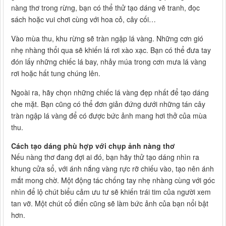
nàng thơ trong rừng, bạn có thể thử tạo dáng vẽ tranh, đọc
sách hoặc vui chơi cùng với hoa cỏ, cây cối…
Vào mùa thu, khu rừng sẽ tràn ngập lá vàng. Những cơn gió
nhẹ nhàng thổi qua sẽ khiến lá rơi xào xạc. Bạn có thể đưa tay
đón lấy những chiếc lá bay, nhảy múa trong cơn mưa lá vàng
rơi hoặc hất tung chúng lên.
Ngoài ra, hãy chọn những chiếc lá vàng đẹp nhất để tạo dáng
che mặt. Bạn cũng có thể đơn giản đứng dưới những tán cây
tràn ngập lá vàng để có được bức ảnh mang hơi thở của mùa
thu.
Cách tạo dáng phù hợp với chụp ảnh nàng thơ
Nếu nàng thơ đang đợi ai đó, bạn hãy thử tạo dáng nhìn ra
khung cửa sổ, với ánh nắng vàng rực rỡ chiếu vào, tạo nên ánh
mắt mong chờ. Một động tác chống tay nhẹ nhàng cùng với góc
nhìn để lộ chút biểu cảm ưu tư sẽ khiến trái tim của người xem
tan vỡ. Một chút cổ điển cũng sẽ làm bức ảnh của bạn nổi bật
hơn.