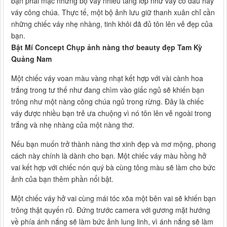
bạn phải mặc những bộ váy nhiều tầng lớp như váy cô dâu hay
váy công chúa. Thực tế, một bộ ảnh lưu giữ thanh xuân chỉ cần
những chiếc váy nhẹ nhàng, tinh khôi đã đủ tôn lên vẻ đẹp của
bạn.
Bật Mí Concept Chụp ảnh nàng thơ beauty đẹp Tam Kỳ
Quảng Nam
Một chiếc váy voan màu vàng nhạt kết hợp với vài cành hoa
trắng trong tư thế như đang chìm vào giấc ngủ sẽ khiến bạn
trông như một nàng công chúa ngủ trong rừng. Đây là chiếc
váy được nhiều bạn trẻ ưa chuộng vì nó tôn lên vẻ ngoài trong
trắng và nhẹ nhàng của một nàng thơ.
Nếu bạn muốn trở thành nàng thơ xinh đẹp và mơ mộng, phong
cách này chính là dành cho bạn. Một chiếc váy màu hồng hở
vai kết hợp với chiếc nón quý bà cùng tông màu sẽ làm cho bức
ảnh của bạn thêm phần nổi bật.
Một chiếc váy hở vai cùng mái tóc xõa một bên vai sẽ khiến bạn
trông thật quyến rũ. Đứng trước camera với gương mặt hướng
về phía ánh nắng sẽ làm bức ảnh lung linh, vì ánh nắng sẽ làm