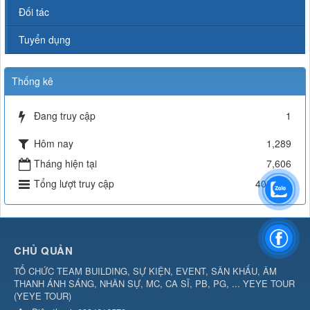
Đối tác
Tuyển dụng
Thống kê
Đang truy cập
1
Hôm nay
1,289
Tháng hiện tại
7,606
Tổng lượt truy cập
403,691
CHỦ QUẢN
TỔ CHỨC TEAM BUILDING, SỰ KIỆN, EVENT, SÂN KHẤU, ÂM
THANH ÁNH SÁNG, NHÂN SỰ, MC, CA SĨ, PB, PG, ... YEYE TOUR
(
YEYE TOUR
)