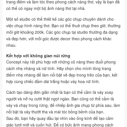
trang điểm và làm tóc theo phong cách nàng thơ, vậy là bạn đã
có thể có ngay một bộ ảnh nàng thơ tại nhà.
Một số studio có thể thiết kế các góc chụp chuyên dành cho
việc chụp hình nàng thơ. Bạn có thể thuê chụp theo giờ, thường
mỗi giờ khoảng 200k. Các góc chụp tại studio thường đa dạng
và đẹp hơn, với mỗi góc được decor theo phong cách khác
nhau.
Kết hợp với không gian núi rừng
Concept này rất phù hợp với những cô nàng theo đuổi phong
cách nhẹ nhàng và nữ tính. Hãy chọn cho mình tông trang
điểm nhẹ nhàng để làm nổi bật vẻ đẹp trong trẻo của bạn, kết
hợp cùng chiếc đầm dài trắng hoặc váy hoa nữ tính.
Cách tạo dáng đơn giản nhất là bạn có thể cầm tà váy xoay
người và nở nụ cười thật ngọt ngào. Bạn cũng có thể cầm tà
váy và chạy trong rừng, để nhiếp ảnh gia chụp từ phía sau, làm
nổi bật tà váy thướt tha và mái tóc bồng bềnh của bạn.
Sau đó, bạn hãy quay đầu lại nhìn vào ống kính để tạo cảm
giác tươi mới và cuốn hút. Để có bức ảnh mang phong cách