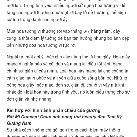
mới lớn. Trong tình yêu, nhiều người sử dụng hoa tường vi để
tặng cho người thương như một lời bày tỏ dễ thương, thể hiện
sự tôn trọng dành cho người ấy.
Mùa hoa tường vi thường rơi vào tháng 6-7 hàng năm, đây
cũng là thời điểm lý tưởng để bạn tận hưởng những bộ ảnh đẹp
bên những đóa hoa tường vi rực rỡ.
Ngoài ra, một gợi ý khác cho các nàng thơ là hoa giấy. Hoa giấy
mang ý nghĩa bảo vệ cái đẹp và mang lại điều tốt lành bằng
chính sự giản dị của mình. Loài hoa này mang lại cho chúng ta
cảm giác hạnh phúc và an yên giữa cuộc sống bộn bề. Những
bông hoa giấy mộc mạc, đơn sơ, giản dị, chính vì vậy mà khi
nhắc đến loài hoa này trong tình yêu, nó luôn biểu trưng cho sự
đơn giản và nhẹ nhàng.
Kết hợp với hình ảnh phản chiếu của gương
Bật Mí Concept Chụp ảnh nàng thơ beauty đẹp Tam Kỳ
Quảng Nam
Sự phá cách không chỉ gói gọn trong cách bấm máy thông
thường mà còn là việc linh hoạt sử dụng các loại phụ kiện đa