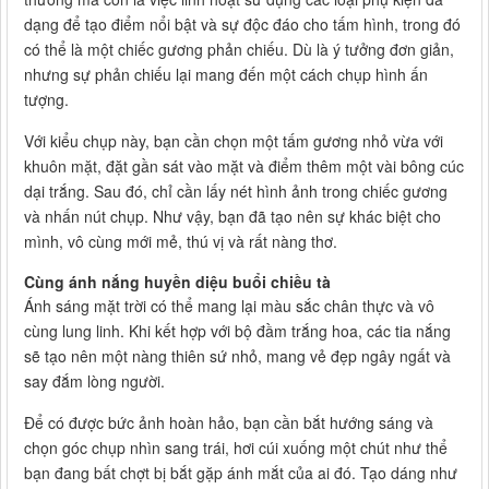
dạng để tạo điểm nổi bật và sự độc đáo cho tấm hình, trong đó
có thể là một chiếc gương phản chiếu. Dù là ý tưởng đơn giản,
nhưng sự phản chiếu lại mang đến một cách chụp hình ấn
tượng.
Với kiểu chụp này, bạn cần chọn một tấm gương nhỏ vừa với
khuôn mặt, đặt gần sát vào mặt và điểm thêm một vài bông cúc
dại trắng. Sau đó, chỉ cần lấy nét hình ảnh trong chiếc gương
và nhấn nút chụp. Như vậy, bạn đã tạo nên sự khác biệt cho
mình, vô cùng mới mẻ, thú vị và rất nàng thơ.
Cùng ánh nắng huyền diệu buổi chiều tà
Ánh sáng mặt trời có thể mang lại màu sắc chân thực và vô
cùng lung linh. Khi kết hợp với bộ đầm trắng hoa, các tia nắng
sẽ tạo nên một nàng thiên sứ nhỏ, mang vẻ đẹp ngây ngất và
say đắm lòng người.
Để có được bức ảnh hoàn hảo, bạn cần bắt hướng sáng và
chọn góc chụp nhìn sang trái, hơi cúi xuống một chút như thể
bạn đang bất chợt bị bắt gặp ánh mắt của ai đó. Tạo dáng như