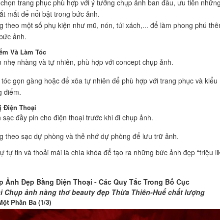
chọn trang phục phù hợp với ý tưởng chụp ảnh ban đầu, ưu tiên nhữn
ắt mắt để nổi bật trong bức ảnh.
 theo một số phụ kiện như mũ, nón, túi xách,... để làm phong phú th
bức ảnh.
iểm Và Làm Tóc
 nhẹ nhàng và tự nhiên, phù hợp với concept chụp ảnh.
tóc gọn gàng hoặc để xõa tự nhiên để phù hợp với trang phục và kiểu
g điểm.
ị Điện Thoại
sạc đầy pin cho điện thoại trước khi đi chụp ảnh.
 theo sạc dự phòng và thẻ nhớ dự phòng để lưu trữ ảnh.
ự tự tin và thoải mái là chìa khóa để tạo ra những bức ảnh đẹp “triệu li
 Ảnh Đẹp Bằng Điện Thoại - Các Quy Tắc Trong Bố Cục
i Chụp ảnh nàng thơ beauty đẹp Thừa Thiên-Huế chất lượng
Một Phần Ba (1/3)