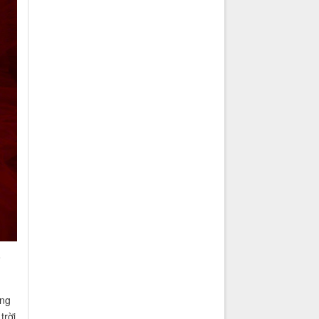
o
ờng
trời