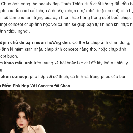
 Chụp ảnh nàng thơ beauty đẹp Thừa Thiên-Huế chất lượng Bắt đầu 
ịnh chủ đề cho buổi chụp ảnh. Việc chọn được chủ đề (concept) phù h
ân sẽ làm cho tâm trạng của bạn thêm hào hứng trong suốt buổi chụp.
 một concept chụp ảnh hợp với cá tính sẽ giúp bạn tự tin hơn khi thực h
nh “điệu nghệ”.
 định chủ đề bạn muốn hướng đến
: Có thể là chụp ảnh chân dung,
 ảnh kỉ niệm sinh nhật, chụp ảnh concept nàng thơ, hoặc chụp ảnh
ept buồn.
m khảo mẫu ảnh
trên mạng xã hội hoặc tạp chí để lấy thêm nhiều ý
g.
 chọn concept
phù hợp với sở thích, cá tính và trang phục của bạn.
a Điểm Phù Hợp Với Concept Đã Chọn