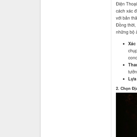
Điện Thoại
cách xác đ
với bản th
Đồng thời,
những bộ ả
Xác
chụp
conc
Tha
tưởn
Lựa
2. Chọn Đị