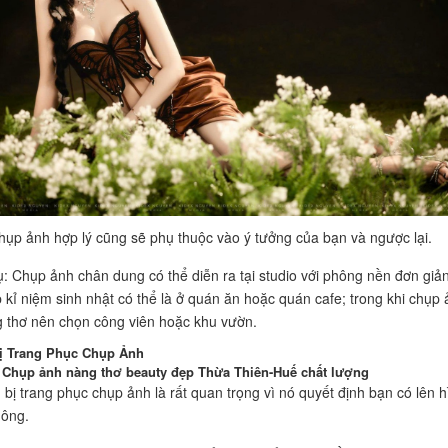
hụp ảnh hợp lý cũng sẽ phụ thuộc vào ý tưởng của bạn và ngược lại.
ụ: Chụp ảnh chân dung có thể diễn ra tại studio với phông nền đơn giản
 kỉ niệm sinh nhật có thể là ở quán ăn hoặc quán cafe; trong khi chụp
 thơ nên chọn công viên hoặc khu vườn.
ị Trang Phục Chụp Ảnh
 Chụp ảnh nàng thơ beauty đẹp Thừa Thiên-Huế chất lượng
 bị trang phục chụp ảnh là rất quan trọng vì nó quyết định bạn có lên h
hông.