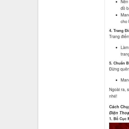
Nên 
đồ b
Mang
cho 
4. Trang Đ
Trang điểm
Làm 
tran
5. Chuẩn B
Đừng quên 
Mang
Ngoài ra, s
nhé!
Cách Chụp
Điện Thoạ
1. Bố Cục 