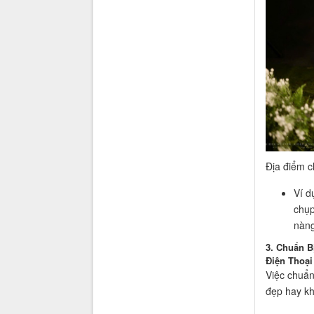
Địa điểm c
Ví d
chụp
nàng
3. Chuẩn B
Điện Thoại
Việc chuẩn
đẹp hay k