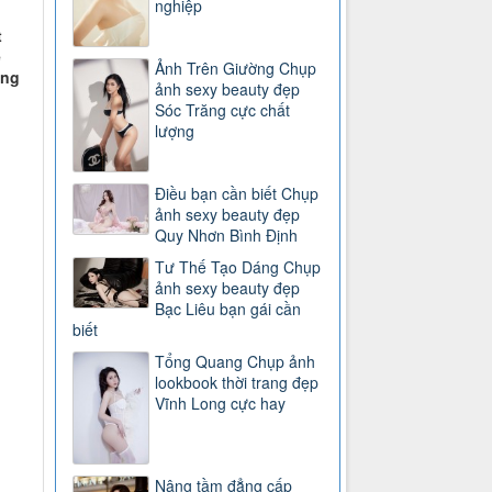
nghiệp
t
ề
Ảnh Trên Giường Chụp
ứng
ảnh sexy beauty đẹp
Sóc Trăng cực chất
lượng
Điều bạn cần biết Chụp
ảnh sexy beauty đẹp
Quy Nhơn Bình Định
Tư Thế Tạo Dáng Chụp
ảnh sexy beauty đẹp
Bạc Liêu bạn gái cần
biết
Tổng Quang Chụp ảnh
lookbook thời trang đẹp
Vĩnh Long cực hay
Nâng tầm đẳng cấp