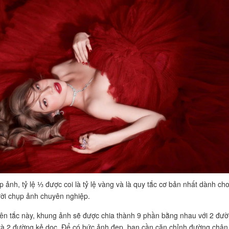
p ảnh, tỷ lệ ⅓ được coi là tỷ lệ vàng và là quy tắc cơ bản nhất dành ch
ời chụp ảnh chuyên nghiệp.
n tắc này, khung ảnh sẽ được chia thành 9 phần bằng nhau với 2 đư
à 2 đường kẻ dọc. Để có bức ảnh đẹp, bạn cần căn chỉnh đường chân 