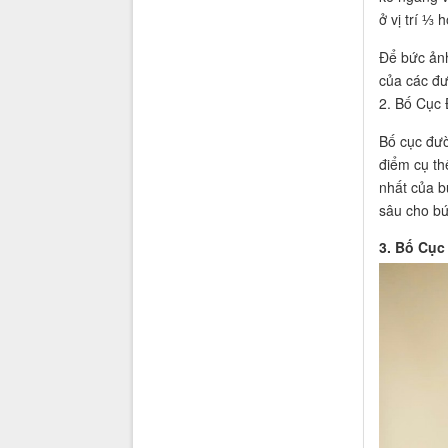
ở vị trí ⅓
Để bức ảnh
của các đư
2. Bố Cục
Bố cục đườ
điểm cụ thể
nhất của b
sâu cho bứ
3. Bố Cục