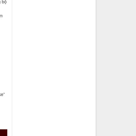
g bộ
êm
ke”