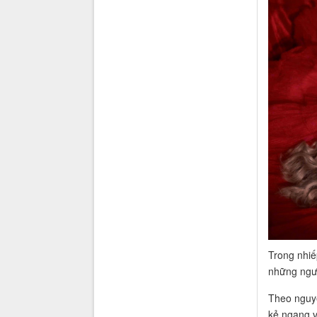
Trong nhiế
những ngư
Theo nguyê
kẻ ngang v