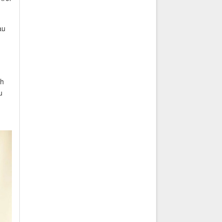
au
nh
u