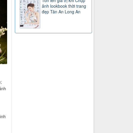
Tôn lên giá trị khi Chụp
ảnh lookbook thời trang
đẹp Tân An Long An
;
 ảnh
ình