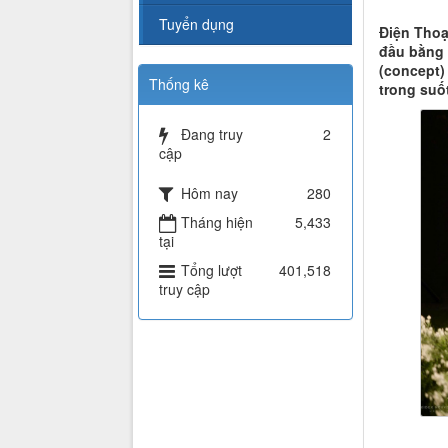
Tuyển dụng
Điện Thoạ
đầu bằng 
(concept)
Thống kê
trong suố
Đang truy
2
cập
Hôm nay
280
Tháng hiện
5,433
tại
Tổng lượt
401,518
truy cập