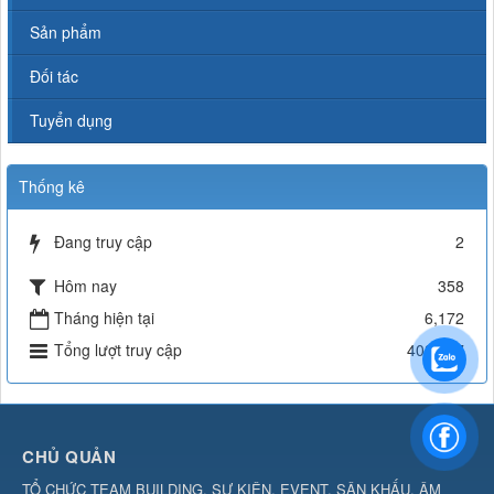
Sản phẩm
Đối tác
Tuyển dụng
Thống kê
Đang truy cập
2
Hôm nay
358
Tháng hiện tại
6,172
Tổng lượt truy cập
402,257
CHỦ QUẢN
TỔ CHỨC TEAM BUILDING, SỰ KIỆN, EVENT, SÂN KHẤU, ÂM