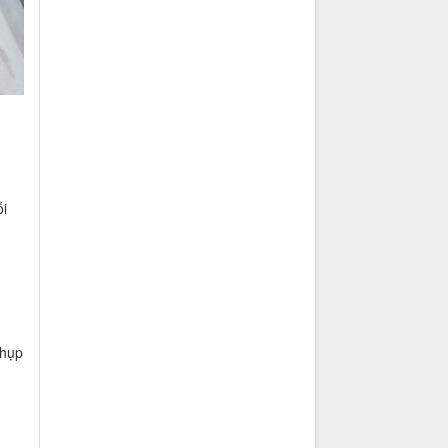
ỗi
chụp