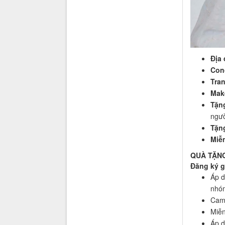
Địa
Con
Tra
Make
Tặn
ngườ
Tặng
Miễn
QUÀ TẶNG
Đăng ký g
Áp d
nhóm
Cam 
Miễn
Áp d