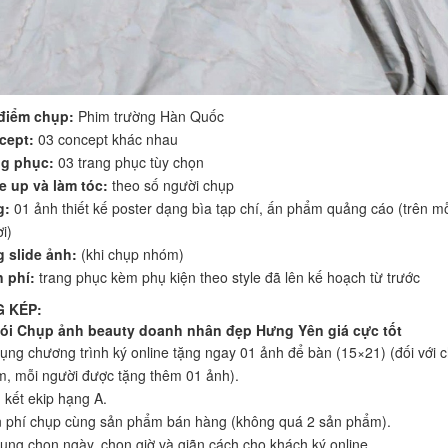
 điểm chụp:
Phim trường Hàn Quốc
cept:
03 concept khác nhau
ng phục:
03 trang phục tùy chọn
 up và làm tóc:
theo số người chụp
g:
01 ảnh thiết kế poster dạng bìa tạp chí, ấn phẩm quảng cáo (trên m
i)
 slide ảnh:
(khi chụp nhóm)
 phí:
trang phục kèm phụ kiện theo style đã lên kế hoạch từ trước
 KÉP:
ói Chụp ảnh beauty doanh nhân đẹp Hưng Yên giá cực tốt
ụng chương trình ký online tặng ngay 01 ảnh để bàn (15×21) (đối với 
, mỗi người được tặng thêm 01 ảnh).
kết ekip hạng A.
 phí chụp cùng sản phẩm bán hàng (không quá 2 sản phẩm).
ụng chọn ngày, chọn giờ và giãn cách cho khách ký online.