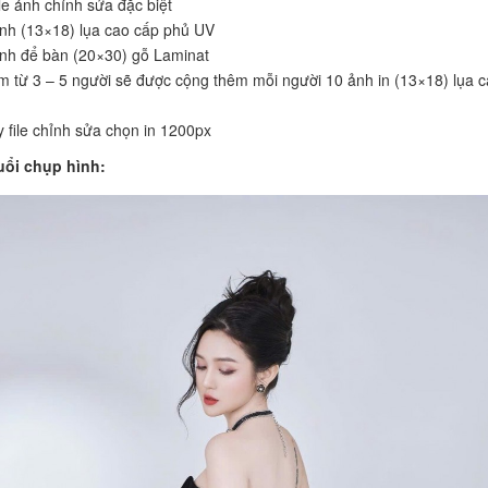
ile ảnh chỉnh sửa đặc biệt
nh (13×18) lụa cao cấp phủ UV
nh để bàn (20×30) gỗ Laminat
 từ 3 – 5 người sẽ được cộng thêm mỗi người 10 ảnh in (13×18) lụa 
 file chỉnh sửa chọn in 1200px
uổi chụp hình: