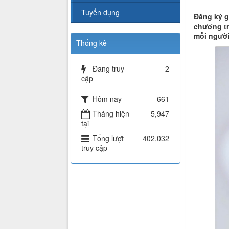
Tuyển dụng
Đăng ký g
chương tr
mỗi người
Thống kê
Đang truy
2
cập
Hôm nay
661
Tháng hiện
5,947
tại
Tổng lượt
402,032
truy cập