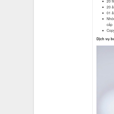
20 f
20 ả
01 ả
Nhóm
cấp
Copy
Dịch vụ b