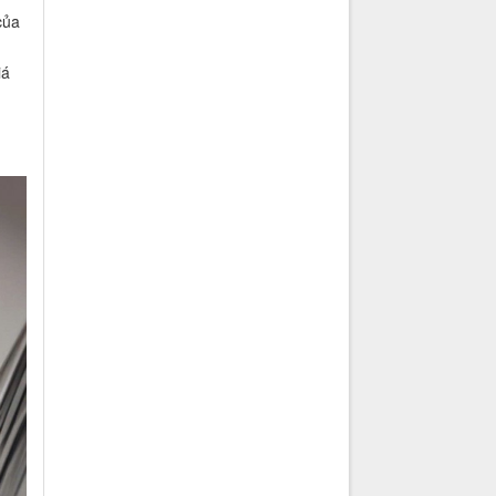
của
iá