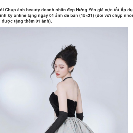
ói Chụp ảnh beauty doanh nhân đẹp Hưng Yên giá cực tốt.Áp d
ình ký online tặng ngay 01 ảnh để bàn (15×21) (đối với chụp nhó
 được tặng thêm 01 ảnh).