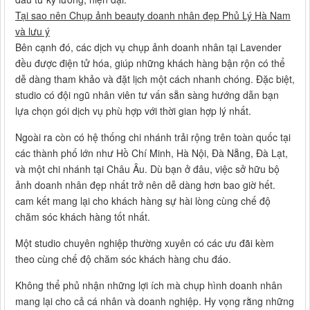
Tại sao nên Chụp ảnh beauty doanh nhân đẹp Phủ Lý Hà Nam
và lưu ý
Bên cạnh đó, các dịch vụ chụp ảnh doanh nhân tại Lavender
đều được điện tử hóa, giúp những khách hàng bận rộn có thể
dễ dàng tham khảo và đặt lịch một cách nhanh chóng. Đặc biệt,
studio có đội ngũ nhân viên tư vấn sẵn sàng hướng dẫn bạn
lựa chọn gói dịch vụ phù hợp với thời gian hợp lý nhất.
Ngoài ra còn có hệ thống chi nhánh trải rộng trên toàn quốc tại
các thành phố lớn như Hồ Chí Minh, Hà Nội, Đà Nẵng, Đà Lạt,
và một chi nhánh tại Châu Âu. Dù bạn ở đâu, việc sở hữu bộ
ảnh doanh nhân đẹp nhất trở nên dễ dàng hơn bao giờ hết.
cam kết mang lại cho khách hàng sự hài lòng cùng chế độ
chăm sóc khách hàng tốt nhất.
Một studio chuyên nghiệp thường xuyên có các ưu đãi kèm
theo cùng chế độ chăm sóc khách hàng chu đáo.
Không thể phủ nhận những lợi ích mà chụp hình doanh nhân
mang lại cho cả cá nhân và doanh nghiệp. Hy vọng rằng những