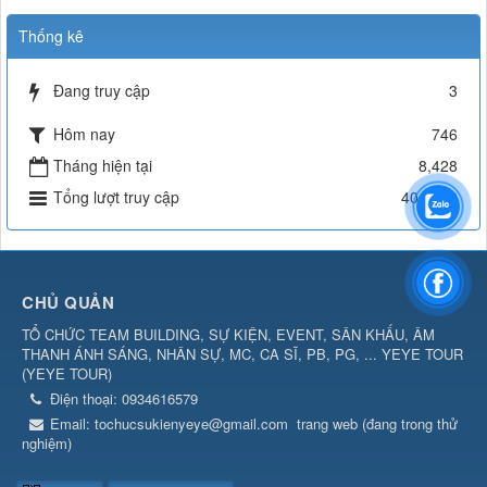
Thống kê
Đang truy cập
3
Hôm nay
746
Tháng hiện tại
8,428
Tổng lượt truy cập
404,513
CHỦ QUẢN
TỔ CHỨC TEAM BUILDING, SỰ KIỆN, EVENT, SÂN KHẤU, ÂM
THANH ÁNH SÁNG, NHÂN SỰ, MC, CA SĨ, PB, PG, ... YEYE TOUR
(
YEYE TOUR
)
Điện thoại:
0934616579
Email:
tochucsukienyeye@gmail.com
trang web (đang trong thử
nghiệm)