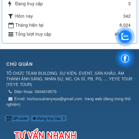
Đang truy cập
3
Hôm nay
342
Tháng hiện tại
8,024
Tổng lượt truy cập
404,109
CHỦ QUẢN
TỔ CHỨC TEAM BUILDING, SỰ KIỆN, EVENT, SÂN KHẤU, ÂM
THANH ÁNH SÁNG, NHÂN SỰ, MC, CA SĨ, PB, PG, ... YEYE TOUR
(
YEYE TOUR
)
Điện thoại:
0934616579
Email:
tochucsukienyeye@gmail.com
trang web (đang trong thử
nghiệm)
QR-code
Đang truy cập: 3