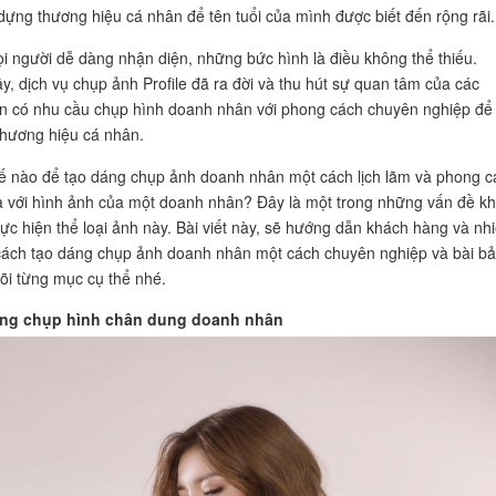
ựng thương hiệu cá nhân để tên tuổi của mình được biết đến rộng rãi.
i người dễ dàng nhận diện, những bức hình là điều không thể thiếu.
ậy, dịch vụ chụp ảnh Profile đã ra đời và thu hút sự quan tâm của các
n có nhu cầu chụp hình doanh nhân với phong cách chuyên nghiệp để
 thương hiệu cá nhân.
ế nào để tạo dáng chụp ảnh doanh nhân một cách lịch lãm và phong c
 với hình ảnh của một doanh nhân? Đây là một trong những vấn đề k
hực hiện thể loại ảnh này. Bài viết này, sẽ hướng dẫn khách hàng và nh
cách tạo dáng chụp ảnh doanh nhân một cách chuyên nghiệp và bài bả
õi từng mục cụ thể nhé.
ường chụp hình chân dung doanh nhân