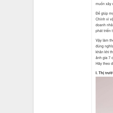
muốn xây d
Để giúp mọ
Chính vì v
doanh nhâ
phát triển
Vậy làm th
đúng nghĩa
khăn khi t
ảnh gia 7 
Hãy theo d
I. Thị tr