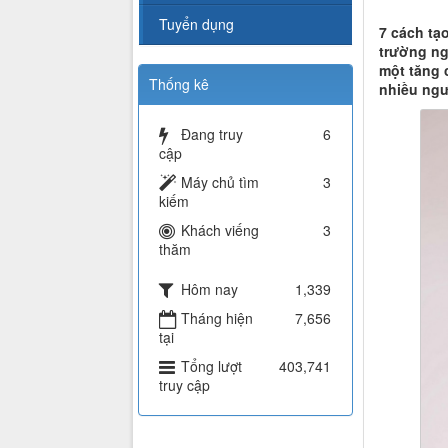
Tuyển dụng
7 cách tạ
trường ng
một tăng 
Thống kê
nhiều ngư
Đang truy
6
cập
Máy chủ tìm
3
kiếm
Khách viếng
3
thăm
Hôm nay
1,339
Tháng hiện
7,656
tại
Tổng lượt
403,741
truy cập