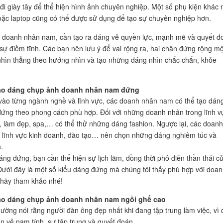
 đi giày tây để thể hiện hình ảnh chuyên nghiệp. Một số phụ kiện khác
ặc laptop cũng có thể được sử dụng để tạo sự chuyên nghiệp hơn.
c doanh nhân nam, cần tạo ra dáng vẻ quyền lực, mạnh mẽ và quyết đ
 sự điềm tĩnh. Các bạn nên lưu ý để vai rộng ra, hai chân đứng rộng mộ
nhìn thẳng theo hướng nhìn và tạo những dáng nhìn chắc chắn, khỏe
Tạo dáng chụp ảnh doanh nhân nam đứng
vào từng ngành nghề và lĩnh vực, các doanh nhân nam có thể tạo dán
ứng theo phong cách phù hợp. Đối với những doanh nhân trong lĩnh v
, làm đẹp, spa,… có thể thử những dáng fashion. Ngược lại, các doanh
 lĩnh vực kinh doanh, đào tạo… nên chọn những dáng nghiêm túc và
.
áng đứng, bạn cần thể hiện sự lịch lãm, đồng thời phô diễn thần thái c
Dưới đây là một số kiểu dáng đứng mà chúng tôi thấy phù hợp với doan
 hãy tham khảo nhé!
ạo dáng chụp ảnh doanh nhân nam ngồi ghế cao
hường nói rằng người đàn ông đẹp nhất khi đang tập trung làm việc, vì 
ện vẻ nam tính, sự tập trung và quyết đoán.