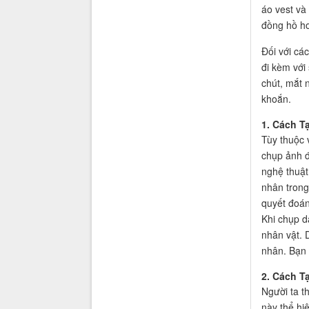
áo vest và
đồng hồ ho
Đối với cá
đi kèm với
chút, mắt 
khoắn.
1. Cách 
Tùy thuộc 
chụp ảnh đ
nghệ thuật
nhân trong
quyết đoán
Khi chụp d
nhân vật. 
nhân. Bạn
2. Cách T
Người ta t
này thể hi