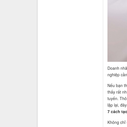
Doanh nhân
nghiệp cần
Nếu bạn th
thấy rất n
tuyến. Thô
lặp lại, đâ
7 cách tạ
Không chỉ 