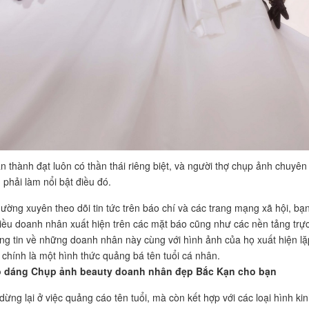
 thành đạt luôn có thần thái riêng biệt, và người thợ chụp ảnh chuyên
 phải làm nổi bật điều đó.
ường xuyên theo dõi tin tức trên báo chí và các trang mạng xã hội, bạ
hiều doanh nhân xuất hiện trên các mặt báo cũng như các nền tảng trự
ng tin về những doanh nhân này cùng với hình ảnh của họ xuất hiện lặ
y chính là một hình thức quảng bá tên tuổi cá nhân.
o dáng Chụp ảnh beauty doanh nhân đẹp Bắc Kạn cho bạn
dừng lại ở việc quảng cáo tên tuổi, mà còn kết hợp với các loại hình ki