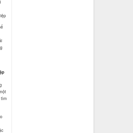
i
iệp
hể
i
ng
Tập
g
một
 tìm
ho
ặc