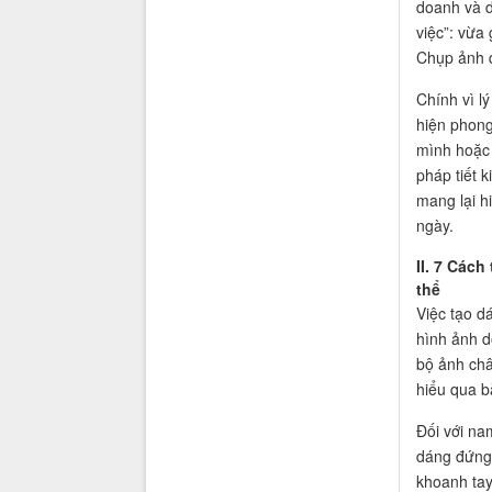
doanh và d
việc”: vừa 
Chụp ảnh d
Chính vì l
hiện phong
mình hoặc 
pháp tiết 
mang lại h
ngày.
II. 7 Các
thể
Việc tạo d
hình ảnh d
bộ ảnh châ
hiểu qua bà
Đối với na
dáng đứng 
khoanh tay