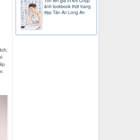
Tôn lên giá trị khi Chụp
ảnh lookbook thời trang
đẹp Tân An Long An
ách,
hó
iếp
n.