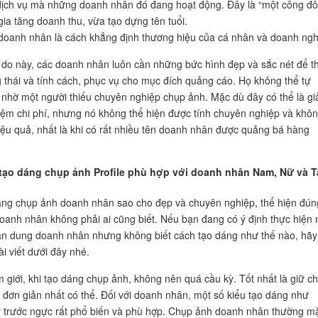
ịch vụ mà những doanh nhân đó đang hoạt động. Đây là “một công đô
gia tăng doanh thu, vừa tạo dựng tên tuổi.
oanh nhân là cách khẳng định thương hiệu của cá nhân và doanh ngh
ý do này, các doanh nhân luôn cần những bức hình đẹp và sắc nét để t
 thái và tính cách, phục vụ cho mục đích quảng cáo. Họ không thể tự
nhờ một người thiếu chuyên nghiệp chụp ảnh. Mặc dù đây có thể là giả
kiệm chi phí, nhưng nó không thể hiện được tính chuyên nghiệp và khô
iệu quả, nhất là khi có rất nhiều tên doanh nhân được quảng bá hàng
h tạo dáng chụp ảnh Profile phù hợp với doanh nhân Nam, Nữ và 
áng chụp ảnh doanh nhân sao cho đẹp và chuyên nghiệp, thể hiện đún
oanh nhân không phải ai cũng biết. Nếu bạn đang có ý định thực hiện 
n dung doanh nhân nhưng không biết cách tạo dáng như thế nào, hãy
i viết dưới đây nhé.
m giới, khi tạo dáng chụp ảnh, không nên quá cầu kỳ. Tốt nhất là giữ c
đơn giản nhất có thể. Đối với doanh nhân, một số kiểu tạo dáng như
 trước ngực rất phổ biến và phù hợp. Chụp ảnh doanh nhân thường m