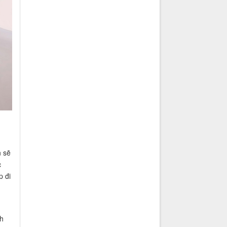
n sẽ
c
p đi
nh