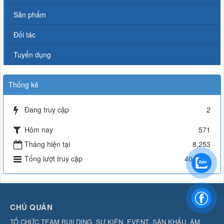
Sản phẩm
Đối tác
Tuyển dụng
Thống kê
Đang truy cập
2
Hôm nay
571
Tháng hiện tại
8,253
Tổng lượt truy cập
404,338
CHỦ QUẢN
TỔ CHỨC TEAM BUILDING, SỰ KIỆN, EVENT, SÂN KHẤU, ÂM