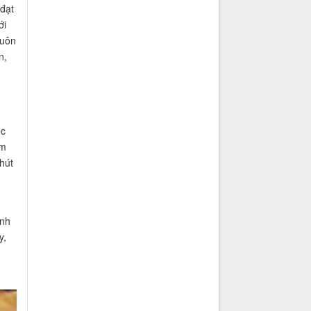
đạt
ới
luôn
n,
g
ệc
âm
hút
ành
y,