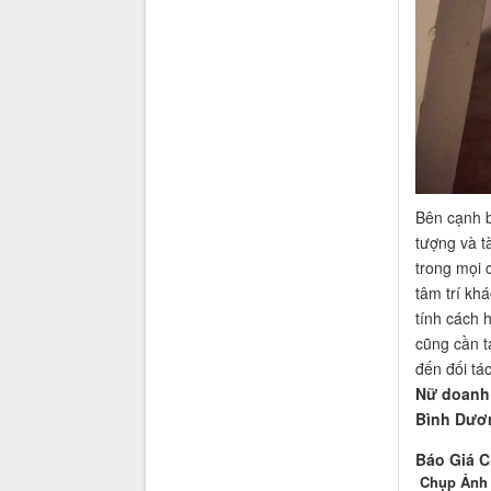
Bên cạnh b
tượng và t
trong mọi 
tâm trí kh
tính cách 
cũng cần tạ
đến đối tá
Nữ doanh 
Bình Dươ
Báo Giá C
Chụp Ảnh 