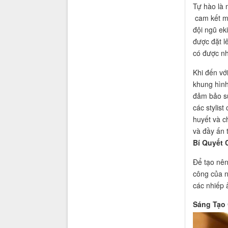
Tự hào là 
cam kết ma
đội ngũ ek
được đặt l
có được nh
Khi đến vớ
khung hình
đảm bảo sự
các stylis
huyết và c
và đầy ấn 
Bí Quyết
Để tạo nên
công của n
các nhiếp 
Sáng Tạo