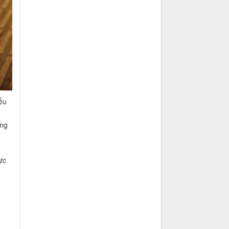
ểu
ong
ực