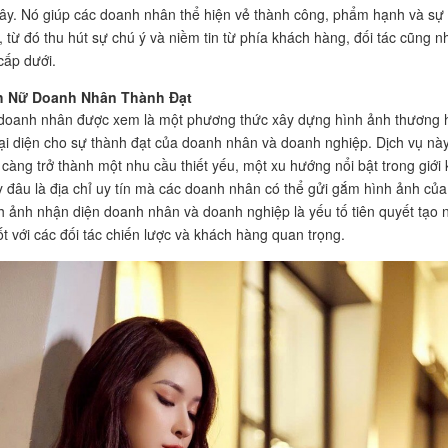
y. Nó giúp các doanh nhân thể hiện vẻ thành công, phẩm hạnh và sự
, từ đó thu hút sự chú ý và niềm tin từ phía khách hàng, đối tác cũng n
cấp dưới.
h Nữ Doanh Nhân Thành Đạt
doanh nhân được xem là một phương thức xây dựng hình ảnh thương 
ại diện cho sự thành đạt của doanh nhân và doanh nghiệp. Dịch vụ nà
càng trở thành một nhu cầu thiết yếu, một xu hướng nổi bật trong giới 
 đâu là địa chỉ uy tín mà các doanh nhân có thể gửi gắm hình ảnh của
 ảnh nhận diện doanh nhân và doanh nghiệp là yếu tố tiên quyết tạo 
ốt với các đối tác chiến lược và khách hàng quan trọng.