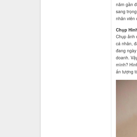
năm gần đâ
sang trọng
nhân viên 
Chụp Hìn
Chụp ảnh 
cá nhân, đ
đang ngày 
doanh. Vậy
mình? Hình
ấn tượng t