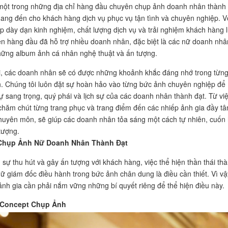
một trong những địa chỉ hàng đầu chuyên chụp ảnh doanh nhân thành 
ng đến cho khách hàng dịch vụ phục vụ tận tình và chuyên nghiệp. V
ip dày dạn kinh nghiệm, chất lượng dịch vụ và trải nghiệm khách hàng 
ên hàng đầu đã hỗ trợ nhiều doanh nhân, đặc biệt là các nữ doanh nhâ
ững album ảnh cá nhân nghệ thuật và ấn tượng.
i, các doanh nhân sẽ có được những khoảnh khắc đáng nhớ trong từn
. Chúng tôi luôn đặt sự hoàn hảo vào từng bức ảnh chuyên nghiệp để
 sang trọng, quý phái và lịch sự của các doanh nhân thành đạt. Từ vi
t chăm chút từng trang phục và trang điểm đến các nhiếp ảnh gia đầy t
huyên môn, sẽ giúp các doanh nhân tỏa sáng một cách tự nhiên, cuốn 
tượng.
 Chụp Ảnh Nữ Doanh Nhân Thành Đạt
 sự thu hút và gây ấn tượng với khách hàng, việc thể hiện thần thái th
ữ giám đốc điều hành trong bức ảnh chân dung là điều cần thiết. Vì vậ
ảnh gia cần phải nắm vững những bí quyết riêng để thể hiện điều này.
 Concept Chụp Ảnh