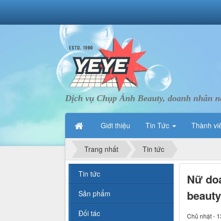
Dịch vụ Chụp Ảnh Beauty, doanh nhân nà
Giới thiệu
Tin Tức
Thành vi
Trang nhất
Tin tức
Tin tức
Nữ doa
beaut
Sản phẩm
Đối tác
Chủ nhật - 1