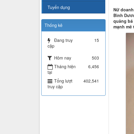
Tuyển dụng
Nữ doanh 
Bình Dươn
quảng bá 
Thống kê
mạnh mẽ 
Đang truy
15
cập
Hôm nay
503
Tháng hiện
6,456
tại
Tổng lượt
402,541
truy cập