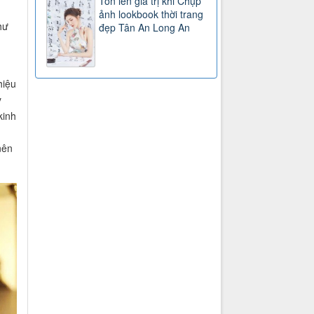
Tôn lên giá trị khi Chụp
ảnh lookbook thời trang
hư
đẹp Tân An Long An
hiệu
y
kinh
nên