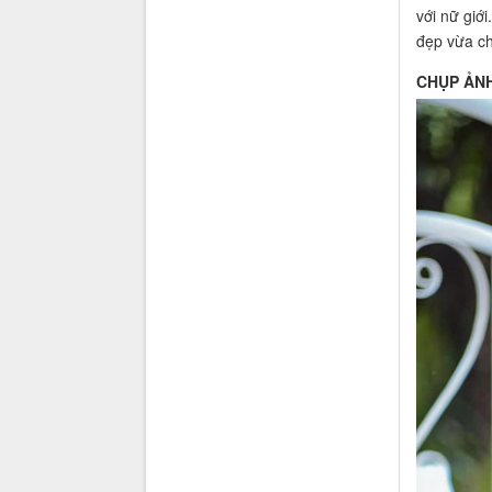
với nữ giớ
đẹp vừa ch
CHỤP ẢNH