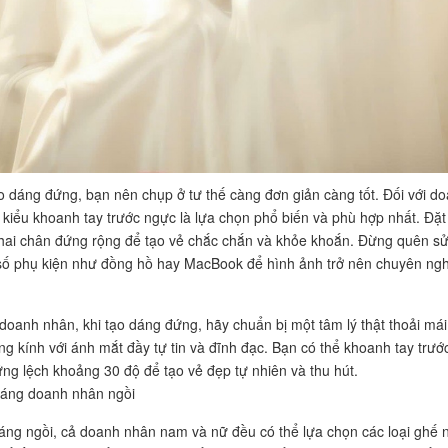
ạo dáng đứng, bạn nên chụp ở tư thế càng đơn giản càng tốt. Đối với d
kiểu khoanh tay trước ngực là lựa chọn phổ biến và phù hợp nhất. Đặt 
hai chân đứng rộng để tạo vẻ chắc chắn và khỏe khoắn. Đừng quên s
ố phụ kiện như đồng hồ hay MacBook để hình ảnh trở nên chuyên ngh
 doanh nhân, khi tạo dáng đứng, hãy chuẩn bị một tâm lý thật thoải mái
ng kính với ánh mắt đầy tự tin và đĩnh đạc. Bạn có thể khoanh tay trướ
ng lệch khoảng 30 độ để tạo vẻ đẹp tự nhiên và thu hút.
dáng doanh nhân ngồi
áng ngồi, cả doanh nhân nam và nữ đều có thể lựa chọn các loại ghế 