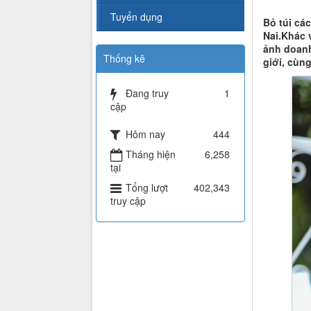
Tuyển dụng
Bỏ túi cá
Nai.Khác 
ảnh doanh
Thống kê
giới, cùng
Đang truy
1
cập
Hôm nay
444
Tháng hiện
6,258
tại
Tổng lượt
402,343
truy cập