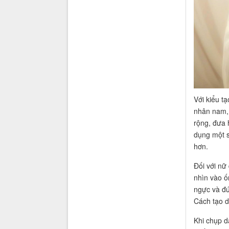
Với kiểu t
nhân nam, 
rộng, đưa 
dụng một s
hơn.
Đối với nữ
nhìn vào ố
ngực và đứ
Cách tạo 
Khi chụp d