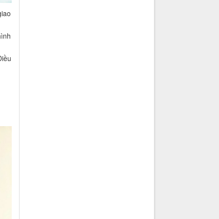
giao
hình
Điều