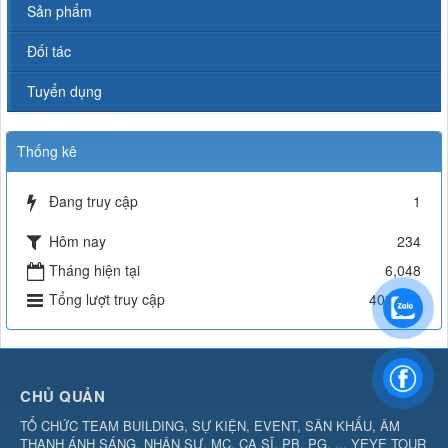
Sản phẩm
Đối tác
Tuyển dụng
Thống kê
Đang truy cập
1
Hôm nay
234
Tháng hiện tại
6,048
Tổng lượt truy cập
402,133
CHỦ QUẢN
TỔ CHỨC TEAM BUILDING, SỰ KIỆN, EVENT, SÂN KHẤU, ÂM
THANH ÁNH SÁNG, NHÂN SỰ, MC, CA SĨ, PB, PG, ... YEYE TOUR