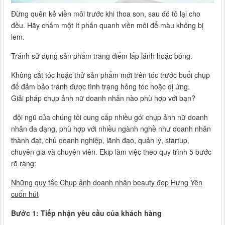
Đừng quên kẻ viền môi trước khi thoa son, sau đó tô lại cho
đều. Hãy chấm một ít phấn quanh viền môi để màu không bị
lem.
Tránh sử dụng sản phẩm trang điểm lấp lánh hoặc bóng.
Không cắt tóc hoặc thử sản phẩm mới trên tóc trước buổi chụp
để đảm bảo tránh được tình trạng hỏng tóc hoặc dị ứng.
Giải pháp chụp ảnh nữ doanh nhân nào phù hợp với bạn?
đội ngũ của chúng tôi cung cấp nhiều gói chụp ảnh nữ doanh
nhân đa dạng, phù hợp với nhiều ngành nghề như doanh nhân
thành đạt, chủ doanh nghiệp, lãnh đạo, quản lý, startup,
chuyên gia và chuyên viên. Ekip làm việc theo quy trình 5 bước
rõ ràng:
Những quy tắc Chụp ảnh doanh nhân beauty đẹp Hưng Yên
cuốn hút
Bước 1: Tiếp nhận yêu cầu của khách hàng