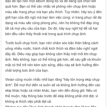
đạo để tạo nên một album đồng bộ và dễ dàng lựa chọn kết
quả hơn. Bạn có thể cân nhắc về phông nền chụp ảnh hoặc
màu sắc trang phục mà bạn yêu thích. Tuy nhiên, hãy lưu ý đến
giới hạn của đội ngũ mà bạn làm việc cùng; vì trang phục rất đa
dạng và màu sắc cũng phong phú, nên họ không thể đáp ứng
tất cả mọi yêu cầu của bạn. Do đó, hãy suy nghĩ kỹ để cả hai
bên đều cảm thấy thoải mái trong quá trình chụp ảnh.
Trước buổi chụp hình, bạn nên chăm sóc bản thân bằng cách
uống nhiều nước, tránh chất kích thích và đảm bảo nghỉ ngơi
đầy đủ. Điều này giúp bạn không cảm thấy mệt mỏi khi chụp
ảnh. Nếu không, bạn có thể trông già hơn, dễ cáu gắt và khuôn
mặt có thể trở nên kém sức sống, điều này sẽ ảnh hưởng đến
chất lượng bức ảnh của bạn.
Vivian cũng muốn nhắc nhở bạn rằng "hãy tôn trọng ekip chụp
ảnh". Để mọi thứ diễn ra suôn sẻ và không ảnh hưởng đến các
ekip khác hoặc cá nhân khác, bạn nên đến đúng giờ. Nếu có
thể muộn, hãy thông báo trước để ekip không phải chờ đợi, vì
không ai thích việc phải đợi cả.
Những quy tắc Chụp ảnh doanh nhân beauty đẹp Hưng Yên