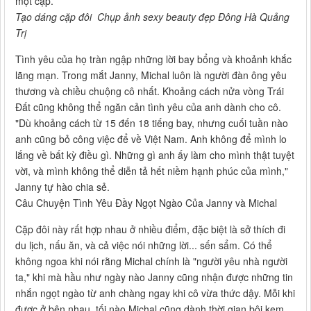
một cặp.
Tạo dáng cặp đôi Chụp ảnh sexy beauty đẹp Đông Hà Quảng
Trị
Tình yêu của họ tràn ngập những lời bay bổng và khoảnh khắc
lãng mạn. Trong mắt Janny, Michal luôn là người đàn ông yêu
thương và chiều chuộng cô nhất. Khoảng cách nửa vòng Trái
Đất cũng không thể ngăn cản tình yêu của anh dành cho cô.
"Dù khoảng cách từ 15 đến 18 tiếng bay, nhưng cuối tuần nào
anh cũng bỏ công việc để về Việt Nam. Anh không để mình lo
lắng về bất kỳ điều gì. Những gì anh ấy làm cho mình thật tuyệt
vời, và mình không thể diễn tả hết niềm hạnh phúc của mình,"
Janny tự hào chia sẻ.
Câu Chuyện Tình Yêu Đầy Ngọt Ngào Của Janny và Michal
Cặp đôi này rất hợp nhau ở nhiều điểm, đặc biệt là sở thích đi
du lịch, nấu ăn, và cả việc nói những lời... sến sẩm. Có thể
không ngoa khi nói rằng Michal chính là "người yêu nhà người
ta," khi mà hầu như ngày nào Janny cũng nhận được những tin
nhắn ngọt ngào từ anh chàng ngay khi cô vừa thức dậy. Mỗi khi
được ở bên nhau, tối nào Michal cũng dành thời gian bôi kem