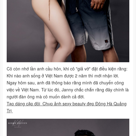
Cô còn nhớ lần anh cầu hôn, khi cô "giả vờ" đặt điều kiện rằng:
Khi nào anh sống ở Việt Nam được 2 năm thì mới nhận lời.
Ngay hôm sau, anh đã thông báo rằng mình đã chuyển công
việc về Việt Nam. Từ lúc đó, Janny chắc chắn rằng đây chính là
người đàn ông mà cô muốn dành cả đời.
Tạo dáng cặp đôi Chụp ảnh sexy beauty đẹp Đông Hà Quảng
Trị