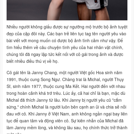
Nhiều người không giấu được sự ngưỡng mộ trước bộ ảnh tuyệt
đẹp của cặp đôi này. Các bạn trẻ liên tục tag tên người yêu vào
bài viết với mong muốn có được bộ ảnh tình cảm như vậy. Để
tìm hiểu thêm về câu chuyện tình yêu của hai nhân vật chính,
chúng tôi đã ngay lập tức kết nối với cô gái trong ảnh và được
biết nhiều điều thú vị về họ.
Cô gái tên là Janny Chang, một người Việt gốc Hoa sinh năm
1991, thuộc cung Song Ngư. Chàng trai là Michal, người Thụy
Sĩ, sinh năm 1977, thuộc cung Ma Kết. Hai người đến với nhau
trong hoàn cảnh khá trớ trêu. Lúc ấy, cả hai chỉ là bạn, mặc dù
Michal đã thích Janny từ lâu. Khi Janny bị người yêu cũ "cắm
sừng," chính Michal là người luôn bên cạnh an ủi và chia sẻ nỗi
đau với cô. Khi Janny ở Việt Nam, anh không ngần ngại bay liên
tục để quan tâm và động viên cô. Sự kiên nhẫn của Michal đã
làm Janny mềm lòng, và không lâu sau, họ chính thức trở thành