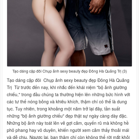
Tạo dáng cặp đôi Chụp ảnh sexy beauty đẹp Đông Hà Quảng Trị (3)
Tạo dáng cặp đôi Chụp ảnh sexy beauty đẹp Đông Hà Quảng
Trị Từ trước đến nay, khi nhắc đến khái niệm "bộ ảnh giường
chiếu," trong đầu chúng ta thường hiện lên những bức hình với
các tư thế nóng bỏng và khiêu khích, thậm chí có thể là dung
tục. Tuy nhiên, trong khoảng một năm trở lại đây, tần suất
những "bộ ảnh giường chiếu" đẹp thật sự ngày càng dày đặc.
Những bộ ảnh này toát lên vẻ gợi cảm, quyến rũ mà không hề
phô phang hay vô duyên, khiến người xem cảm thấy thoải mái
và dễ chịu. Ngược lại, bạn thậm chí còn không thể rời mắt khỏi