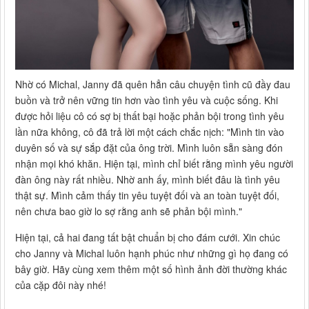
Nhờ có Michal, Janny đã quên hẳn câu chuyện tình cũ đầy đau
buồn và trở nên vững tin hơn vào tình yêu và cuộc sống. Khi
được hỏi liệu cô có sợ bị thất bại hoặc phản bội trong tình yêu
lần nữa không, cô đã trả lời một cách chắc nịch: "Mình tin vào
duyên số và sự sắp đặt của ông trời. Mình luôn sẵn sàng đón
nhận mọi khó khăn. Hiện tại, mình chỉ biết rằng mình yêu người
đàn ông này rất nhiều. Nhờ anh ấy, mình biết đâu là tình yêu
thật sự. Mình cảm thấy tin yêu tuyệt đối và an toàn tuyệt đối,
nên chưa bao giờ lo sợ rằng anh sẽ phản bội mình."
Hiện tại, cả hai đang tất bật chuẩn bị cho đám cưới. Xin chúc
cho Janny và Michal luôn hạnh phúc như những gì họ đang có
bây giờ. Hãy cùng xem thêm một số hình ảnh đời thường khác
của cặp đôi này nhé!