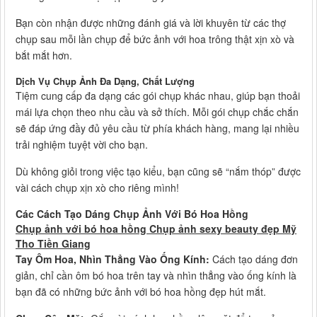
Bạn còn nhận được những đánh giá và lời khuyên từ các thợ
chụp sau mỗi lần chụp để bức ảnh với hoa trông thật xịn xò và
bắt mắt hơn.
Dịch Vụ Chụp Ảnh Đa Dạng, Chất Lượng
Tiệm cung cấp đa dạng các gói chụp khác nhau, giúp bạn thoải
mái lựa chọn theo nhu cầu và sở thích. Mỗi gói chụp chắc chắn
sẽ đáp ứng đầy đủ yêu cầu từ phía khách hàng, mang lại nhiều
trải nghiệm tuyệt vời cho bạn.
Dù không giỏi trong việc tạo kiểu, bạn cũng sẽ “nắm thóp” được
vài cách chụp xịn xò cho riêng mình!
Các Cách Tạo Dáng Chụp Ảnh Với Bó Hoa Hồng
Chụp ảnh với bó hoa hồng Chụp ảnh sexy beauty đẹp Mỹ
Tho Tiền Giang
Tay Ôm Hoa, Nhìn Thẳng Vào Ống Kính:
Cách tạo dáng đơn
giản, chỉ cần ôm bó hoa trên tay và nhìn thẳng vào ống kính là
bạn đã có những bức ảnh với bó hoa hồng đẹp hút mắt.