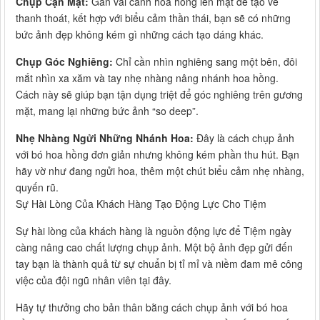
Chụp Cận Mặt:
Gắn vài cánh hoa hồng lên mặt để tạo vẻ
thanh thoát, kết hợp với biểu cảm thần thái, bạn sẽ có những
bức ảnh đẹp không kém gì những cách tạo dáng khác.
Chụp Góc Nghiêng:
Chỉ cần nhìn nghiêng sang một bên, đôi
mắt nhìn xa xăm và tay nhẹ nhàng nâng nhánh hoa hồng.
Cách này sẽ giúp bạn tận dụng triệt để góc nghiêng trên gương
mặt, mang lại những bức ảnh “so deep”.
Nhẹ Nhàng Ngửi Những Nhánh Hoa:
Đây là cách chụp ảnh
với bó hoa hồng đơn giản nhưng không kém phần thu hút. Bạn
hãy vờ như đang ngửi hoa, thêm một chút biểu cảm nhẹ nhàng,
quyến rũ.
Sự Hài Lòng Của Khách Hàng Tạo Động Lực Cho Tiệm
Sự hài lòng của khách hàng là nguồn động lực để Tiệm ngày
càng nâng cao chất lượng chụp ảnh. Một bộ ảnh đẹp gửi đến
tay bạn là thành quả từ sự chuẩn bị tỉ mỉ và niềm đam mê công
việc của đội ngũ nhân viên tại đây.
Hãy tự thưởng cho bản thân bằng cách chụp ảnh với bó hoa