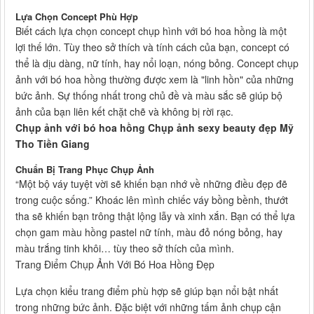
Lựa Chọn Concept Phù Hợp
Biết cách lựa chọn concept chụp hình với bó hoa hồng là một
lợi thế lớn. Tùy theo sở thích và tính cách của bạn, concept có
thể là dịu dàng, nữ tính, hay nổi loạn, nóng bỏng. Concept chụp
ảnh với bó hoa hồng thường được xem là "linh hồn" của những
bức ảnh. Sự thống nhất trong chủ đề và màu sắc sẽ giúp bộ
ảnh của bạn liên kết chặt chẽ và không bị rời rạc.
Chụp ảnh với bó hoa hồng Chụp ảnh sexy beauty đẹp Mỹ
Tho Tiền Giang
Chuẩn Bị Trang Phục Chụp Ảnh
“Một bộ váy tuyệt vời sẽ khiến bạn nhớ về những điều đẹp đẽ
trong cuộc sống.” Khoác lên mình chiếc váy bồng bềnh, thướt
tha sẽ khiến bạn trông thật lộng lẫy và xinh xắn. Bạn có thể lựa
chọn gam màu hồng pastel nữ tính, màu đỏ nóng bỏng, hay
màu trắng tinh khôi… tùy theo sở thích của mình.
Trang Điểm Chụp Ảnh Với Bó Hoa Hồng Đẹp
Lựa chọn kiểu trang điểm phù hợp sẽ giúp bạn nổi bật nhất
trong những bức ảnh. Đặc biệt với những tấm ảnh chụp cận