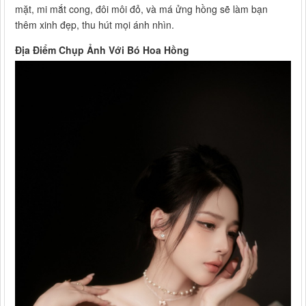
mặt, mi mắt cong, đôi môi đỏ, và má ửng hồng sẽ làm bạn
thêm xinh đẹp, thu hút mọi ánh nhìn.
Địa Điểm Chụp Ảnh Với Bó Hoa Hồng