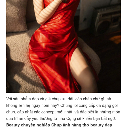
Với sản phẩm đẹp và giá chụp ưu đãi, còn chần chừ gì mà
không liên hệ ngay hôm nay? Chúng tôi cung cấp đa dạng gói
chụp, cập nhật các concept mới nhất, và đặc biệt là những món
quà tri ân đầy yêu thương từ nhà Cộng sẽ khiến bạn bất ngờ.
Beauty chuyên nghiệp Chụp ảnh nàng thơ beauty đẹp