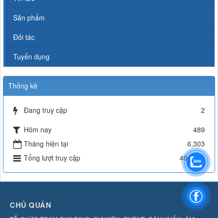
Sản phẩm
Đối tác
Tuyển dụng
Thống kê
Đang truy cập
2
Hôm nay
489
Tháng hiện tại
6,303
Tổng lượt truy cập
402,388
CHỦ QUẢN