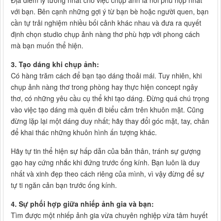
Địa điểm lý tưởng nhất cho việc chụp ảnh là nơi phù hợp nhất
với bạn. Bên cạnh những gợi ý từ bạn bè hoặc người quen, bạn
cần tự trải nghiệm nhiều bối cảnh khác nhau và đưa ra quyết
định chọn studio chụp ảnh nàng thơ phù hợp với phong cách
mà bạn muốn thể hiện.
3. Tạo dáng khi chụp ảnh:
Có hàng trăm cách để bạn tạo dáng thoải mái. Tuy nhiên, khi
chụp ảnh nàng thơ trong phòng hay thực hiện concept ngây
thơ, có những yêu cầu cụ thể khi tạo dáng. Đừng quá chú trọng
vào việc tạo dáng mà quên đi biểu cảm trên khuôn mặt. Cũng
đừng lặp lại một dáng duy nhất; hãy thay đổi góc mặt, tay, chân
để khai thác những khuôn hình ấn tượng khác.
Hãy tự tin thể hiện sự hấp dẫn của bản thân, tránh sự gượng
gạo hay cứng nhắc khi đứng trước ống kính. Bạn luôn là duy
nhất và xinh đẹp theo cách riêng của mình, vì vậy đừng để sự
tự ti ngăn cản bạn trước ống kính.
4. Sự phối hợp giữa nhiếp ảnh gia và bạn:
Tìm được một nhiếp ảnh gia vừa chuyên nghiệp vừa tâm huyết