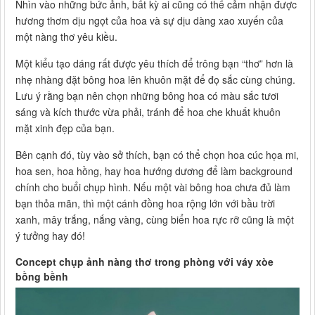
Nhìn vào những bức ảnh, bất kỳ ai cũng có thể cảm nhận được
hương thơm dịu ngọt của hoa và sự dịu dàng xao xuyến của
một nàng thơ yêu kiều.
Một kiểu tạo dáng rất được yêu thích để trông bạn “thơ” hơn là
nhẹ nhàng đặt bông hoa lên khuôn mặt để đọ sắc cùng chúng.
Lưu ý rằng bạn nên chọn những bông hoa có màu sắc tươi
sáng và kích thước vừa phải, tránh để hoa che khuất khuôn
mặt xinh đẹp của bạn.
Bên cạnh đó, tùy vào sở thích, bạn có thể chọn hoa cúc họa mi,
hoa sen, hoa hồng, hay hoa hướng dương để làm background
chính cho buổi chụp hình. Nếu một vài bông hoa chưa đủ làm
bạn thỏa mãn, thì một cánh đồng hoa rộng lớn với bầu trời
xanh, mây trắng, nắng vàng, cùng biển hoa rực rỡ cũng là một
ý tưởng hay đó!
Concept chụp ảnh nàng thơ trong phòng với váy xòe
bồng bềnh