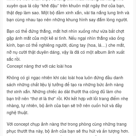
xuyên qua lá cây “khẽ đậu” trên khuôn mặt ngây thơ của bạn,
thật đẹp làm sao. Một bộ đầm xinh xắn, vài tia nắng lung linh và
bạn cùng nhau tạo nên những khung hình say đắm lòng người.
Bạn có thể đứng thẳng, mắt hơi nhìn xuống như vừa bất chợt
gặp ánh mắt của một kẻ si tình. Nếu ngại nhìn thẳng vào ống
kính, bạn có thể nghiêng người, dùng tay (hoa, lá…) che mắt,
nở nụ cười thật duyên dáng, vậy là đã có một album ảnh xuất
sắc rồi.
Concept nàng thơ với các loài hoa
Không có gì ngạc nhiên khi các loài hoa luôn đứng đầu danh
sách những chất liệu lý tưởng để tạo ra những bức ảnh nàng
thơ xinh xắn. Những chiếc áo dài thướt tha cũng đủ làm cho
bạn trở nên “thơ ơi là thơ” rồi. Khi kết hợp với lối trang điểm nhẹ
nhàng, tự nhiên, bộ ảnh của bạn sẽ trở nên cuốn hút và đầy
nghệ thuật.
Với concept chụp ảnh nàng thơ trong phòng cùng những trang
phục thướt tha này, bộ ảnh của bạn sẽ thu hút và ấn tượng hơn.