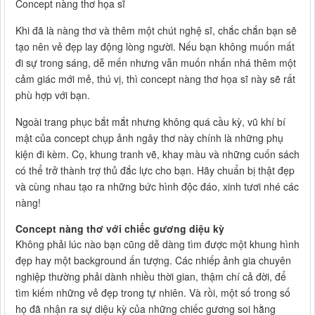
Concept nàng thơ họa sĩ
Khi đã là nàng thơ và thêm một chút nghệ sĩ, chắc chắn bạn sẽ
tạo nên vẻ đẹp lay động lòng người. Nếu bạn không muốn mất
đi sự trong sáng, dễ mến nhưng vẫn muốn nhấn nhá thêm một
cảm giác mới mẻ, thú vị, thì concept nàng thơ họa sĩ này sẽ rất
phù hợp với bạn.
Ngoài trang phục bắt mắt nhưng không quá cầu kỳ, vũ khí bí
mật của concept chụp ảnh ngây thơ này chính là những phụ
kiện đi kèm. Cọ, khung tranh vẽ, khay màu và những cuốn sách
có thể trở thành trợ thủ đắc lực cho bạn. Hãy chuẩn bị thật đẹp
và cùng nhau tạo ra những bức hình độc đáo, xinh tươi nhé các
nàng!
Concept nàng thơ với chiếc gương diệu kỳ
Không phải lúc nào bạn cũng dễ dàng tìm được một khung hình
đẹp hay một background ấn tượng. Các nhiếp ảnh gia chuyên
nghiệp thường phải dành nhiều thời gian, thậm chí cả đời, để
tìm kiếm những vẻ đẹp trong tự nhiên. Và rồi, một số trong số
họ đã nhận ra sự diệu kỳ của những chiếc gương soi hằng