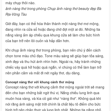
máy chụp thôi nào.
ảnh nàng thơ trong phòng Chụp ảnh nàng thơ beauty đẹp Bà
Rịa-Vũng Tàu
Giờ đây, bạn có thể hóa thân thành một nàng thơ mơ mộng,
đang nhìn ra cửa sổ hoặc đang chờ đợi một ai đó. Những tia
nắng vàng ấm áp chiếu qua khung cửa sẽ làm cho bức hình
của bạn trở nên lôi cuốn và hấp dẫn hơn.
Khi chụp ảnh nàng thơ trong phòng, bạn nên chú ý đến cách
chọn tone màu chủ đạo. Tone màu sáng sẽ giúp bạn tỏa sáng,
xinh đẹp và thu hút ánh nhìn hơn. Ngoài ra, hãy tránh những
chiếc váy quá hở hoặc quá ngắn, vì chúng có thể làm bạn trở
nên phản cảm và mất đi nét ngây thơ, dịu dàng.
Concept nàng thơ với khung cảnh thơ mộng
Concept nàng thơ với khung cảnh thơ mộng ngoài trời sẽ mang
đến cho bạn những bất ngờ thú vị. Nắng chiếu lung linh qua
muôn hoa vàng, và kìa cô gái như “nàng thơ”. Không quá khi
nói rằng ánh sáng mặt trời chính là chất liệu tô điểm cho bức
hình trở nên chân thực và lung linh nhất. Những tia nắng nhỏ