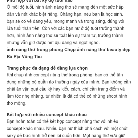
Phù hợp với bất kỳ độ tuổi nào
Ở mỗi độ tuổi, hình ảnh nàng thơ sẽ mang đến một sức hấp
dẫn và nét khác biệt riêng. Chẳng hạn, nếu bạn là học sinh,
bạn sẽ có vẻ đáng yêu, mong manh và trong sáng, đúng với
lứa tuổi thần tiên. Còn với các bạn nữ ở độ tuổi trưởng thành
hơn, hình ảnh nàng thơ sẽ toát lên sự trầm tư, trưởng thành
nhưng vẫn giữ được nét dịu dàng và ngọt ngào.
ảnh nàng thơ trong phòng Chụp ảnh nàng thơ beauty đẹp
Bà Rịa-Vũng Tàu
Trang phục đa dạng dễ dàng lựa chọn
Khi chụp ảnh concept nàng thơ trong phòng, bạn có thể tận
dụng những bộ quần áo thường ngày của mình. Bạn không cần
phải ăn vận quá cầu kỳ hay kiểu cách, chỉ cần trang điểm và
làm tóc nhẹ nhàng, tự nhiên là đã có thể có những shoot hình
thơ mộng.
Kết hợp với nhiều concept khác nhau
Bạn hoàn toàn có thể kết hợp concept nàng thơ với nhiều
concept khác nhau. Nhiều bạn nữ thích phá cách với một chút
sexy để bức hình trở nên lôi cuốn hơn. Một nàng thơ vừa giữ