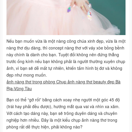
Nếu bạn muốn vừa là một nàng công chúa xinh đẹp, vừa là một
nàng thơ dịu dàng, thì concept nàng thơ với váy xòe bồng bềnh
này chính là dành cho bạn. Tuyệt đối không nên đứng thẳng
trước ống kính nếu bạn không phải là người thường xuyên chụp
ảnh, vì bạn sẽ dễ mất tự nhiên, khiến tấm hình bị đơ và không
đẹp như mong muốn.
ảnh nàng thơ trong phòng Chụp ảnh nàng thơ beauty đẹp Bà
Rịa-Vũng Tàu
Bạn có thể “gỡ rối” bằng cách xoay nhẹ người một góc 45 độ
(trái hay phải đều được), hướng mắt qua vai và nhìn xa xăm.
Với cách tạo dáng này, bạn sẽ trông duyên dáng và chuyên
nghiệp hơn nhiều. Đây là một kiểu chụp ảnh nàng thơ trong
phòng rất dễ thực hiện, phải không nào?