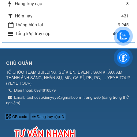
Đang truy cập
3
Hôm nay
431
Tháng hiện tại
6,245
Tổng lượt truy cập
402,330
CHỦ QUẢN
TỔ CHỨC TEAM BUILDING, SỰ KIỆN, EVENT, SÂN KHẤU, ÂM
THANH ÁNH SÁNG, NHÂN SỰ, MC, CA SĨ, PB, PG, ... YEYE TOUR
(
YEYE TOUR
)
Điện thoại:
0934616579
Email:
tochucsukienyeye@gmail.com
trang web (đang trong thử
nghiệm)
QR-code
Đang truy cập: 3