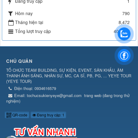
Đang truy cập
1
Hôm nay
790
Tháng hiện tại
8,472
Tổng lượt truy cập
404,557
CHỦ QUẢN
TỔ CHỨC TEAM BUILDING, SỰ KIỆN, EVENT, SÂN KHẤU, ÂM
THANH ÁNH SÁNG, NHÂN SỰ, MC, CA SĨ, PB, PG, ... YEYE TOUR
(
YEYE TOUR
)
Điện thoại:
0934616579
Email:
tochucsukienyeye@gmail.com
trang web (đang trong thử
nghiệm)
QR-code
Đang truy cập: 1