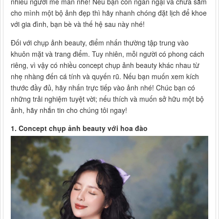
nhiều người mê mẩn nhé! Nếu bạn còn ngần ngại và chưa sắm
cho mình một bộ ảnh đẹp thì hãy nhanh chóng đặt lịch để khoe
với gia đình, bạn bè và thế hệ sau này nhé!
Đối với chụp ảnh beauty, điểm nhấn thường tập trung vào
khuôn mặt và trang điểm. Tuy nhiên, mỗi người có phong cách
riêng, vì vậy có nhiều concept chụp ảnh beauty khác nhau từ
nhẹ nhàng đến cá tính và quyến rũ. Nếu bạn muốn xem kích
thước đầy đủ, hãy nhấn trực tiếp vào ảnh nhé! Chúc bạn có
những trải nghiệm tuyệt vời; nếu thích và muốn sở hữu một bộ
ảnh, hãy nhắn tin cho chúng tôi ngay!
1. Concept chụp ảnh beauty với hoa đào