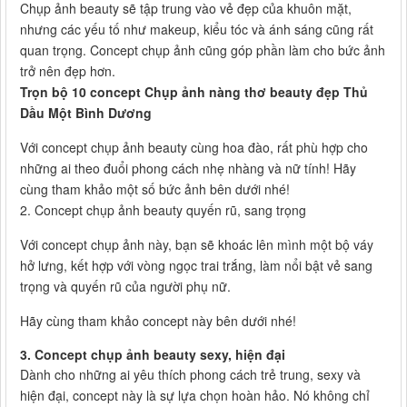
Chụp ảnh beauty sẽ tập trung vào vẻ đẹp của khuôn mặt,
nhưng các yếu tố như makeup, kiểu tóc và ánh sáng cũng rất
quan trọng. Concept chụp ảnh cũng góp phần làm cho bức ảnh
trở nên đẹp hơn.
Trọn bộ 10 concept Chụp ảnh nàng thơ beauty đẹp Thủ
Dầu Một Bình Dương
Với concept chụp ảnh beauty cùng hoa đào, rất phù hợp cho
những ai theo đuổi phong cách nhẹ nhàng và nữ tính! Hãy
cùng tham khảo một số bức ảnh bên dưới nhé!
2. Concept chụp ảnh beauty quyến rũ, sang trọng
Với concept chụp ảnh này, bạn sẽ khoác lên mình một bộ váy
hở lưng, kết hợp với vòng ngọc trai trắng, làm nổi bật vẻ sang
trọng và quyến rũ của người phụ nữ.
Hãy cùng tham khảo concept này bên dưới nhé!
3. Concept chụp ảnh beauty sexy, hiện đại
Dành cho những ai yêu thích phong cách trẻ trung, sexy và
hiện đại, concept này là sự lựa chọn hoàn hảo. Nó không chỉ