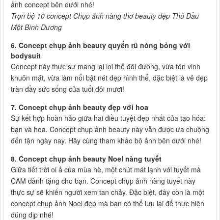
ảnh concept bên dưới nhé!
Trọn bộ 10 concept Chụp ảnh nàng thơ beauty đẹp Thủ Dầu
Một Bình Dương
6. Concept chụp ảnh beauty quyến rũ nóng bỏng với
bodysuit
Concept này thực sự mang lại lợi thế đôi đường, vừa tôn vinh
khuôn mặt, vừa làm nổi bật nét đẹp hình thể, đặc biệt là vẻ đẹp
tràn đầy sức sống của tuổi đôi mươi!
7. Concept chụp ảnh beauty đẹp với hoa
Sự kết hợp hoàn hảo giữa hai điều tuyệt đẹp nhất của tạo hóa:
bạn và hoa. Concept chụp ảnh beauty này vẫn được ưa chuộng
đến tận ngày nay. Hãy cùng tham khảo bộ ảnh bên dưới nhé!
8. Concept chụp ảnh beauty Noel nàng tuyết
Giữa tiết trời oi ả của mùa hè, một chút mát lạnh với tuyết mà
CAM dành tặng cho bạn. Concept chụp ảnh nàng tuyết này
thực sự sẽ khiến người xem tan chảy. Đặc biệt, đây còn là một
concept chụp ảnh Noel đẹp mà bạn có thể lưu lại để thực hiện
đúng dịp nhé!