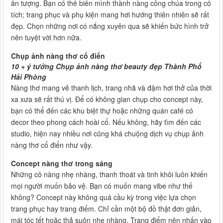
ấn tượng. Bạn có thể biến mình thành nàng công chúa trong cổ
tích; trang phục và phụ kiện mang hơi hướng thiên nhiên sẽ rất
đẹp. Chọn những nơi có nắng xuyên qua sẽ khiến bức hình trở
nên tuyệt vời hơn nữa.
Chụp ảnh nàng thơ cổ điển
10 + ý tưởng Chụp ảnh nàng thơ beauty đẹp Thành Phố
Hải Phòng
Nàng thơ mang vẻ thanh lịch, trang nhã và đậm hơi thở của thời
xa xưa sẽ rất thú vị. Để có không gian chụp cho concept này,
bạn có thể đến các khu biệt thự hoặc những quán café có
decor theo phong cách hoài cổ. Nếu không, hãy tìm đến các
studio, hiện nay nhiều nơi cũng khá chuộng dịch vụ chụp ảnh
nàng thơ cổ điển như vậy.
Concept nàng thơ trong sáng
Những cô nàng nhẹ nhàng, thanh thoát và tinh khôi luôn khiến
mọi người muốn bảo vệ. Bạn có muốn mang vibe như thế
không? Concept này không quá cầu kỳ trong việc lựa chọn
trang phục hay trang điểm. Chỉ cần một bộ đồ thật đơn giản,
mái tóc tết hoặc thả suôn nhẹ nhàng. Trang điểm nên nhấn vào