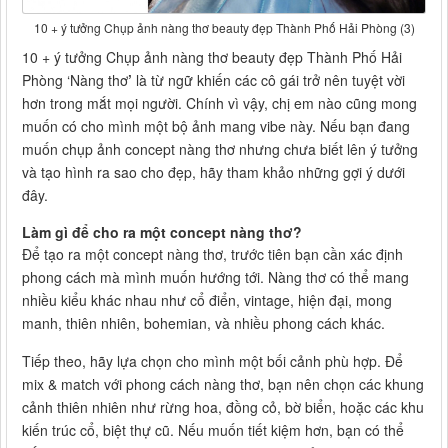
10 + ý tưởng Chụp ảnh nàng thơ beauty đẹp Thành Phố Hải Phòng (3)
10 + ý tưởng Chụp ảnh nàng thơ beauty đẹp Thành Phố Hải
Phòng ‘Nàng thơ
’
là từ ngữ khiến các cô gái trở nên tuyệt vời
hơn trong mắt mọi người. Chính vì vậy, chị em nào cũng mong
muốn có cho mình một bộ ảnh mang vibe này. Nếu bạn đang
muốn chụp ảnh concept nàng thơ nhưng chưa biết lên ý tưởng
và tạo hình ra sao cho đẹp, hãy tham khảo những gợi ý dưới
đây.
Làm gì để cho ra một concept nàng thơ?
Để tạo ra một concept nàng thơ, trước tiên bạn cần xác định
phong cách mà mình muốn hướng tới. Nàng thơ có thể mang
nhiều kiểu khác nhau như cổ điển, vintage, hiện đại, mong
manh, thiên nhiên, bohemian, và nhiều phong cách khác.
Tiếp theo, hãy lựa chọn cho mình một bối cảnh phù hợp. Để
mix & match với phong cách nàng thơ, bạn nên chọn các khung
cảnh thiên nhiên như rừng hoa, đồng cỏ, bờ biển, hoặc các khu
kiến trúc cổ, biệt thự cũ. Nếu muốn tiết kiệm hơn, bạn có thể