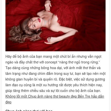
Hãy để bộ ảnh của bạn mang một chút bí ẩn nhưng vẫn ngọt
ngào và đầy chất thơ với concept “nàng thơ ngủ trong rừng.”
Tạo dáng cùng những bông hoa dại, với ánh mắt thơ thẩn và
tâm trạng như đang chìm đắm trong suy tư, bạn sẽ tạo nên một
không gian huyền bí và quyến rũ. Đặc biệt, việc sử dụng gương
làm đạo cụ cũng là một xu hướng rất được yêu thích hiện nay,
giúp tăng thêm chiều sâu và sự lôi cuốn cho bộ ảnh của bạn.
Không lỗi mốt Chụp ảnh nàng thơ beauty đẹp Bến Tre hấp dẫn
đẹp