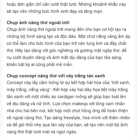
hoặc đơn giản chỉ cần cười thật tươi. Những khoảnh khắc này
sẽ tạo nên những bức hình xinh đẹp và lãng mạn.
Chụp ảnh nàng thơ ngoài trời
Chụp ảnh nàng thơ ngoài trời mang đến cho bạn cơ hội tạo ra
những bộ hình sáng tạo và độc đáo. Một chút nắng vàng ấm áp
có thể làm cho bức hình của bạn trở nên lung linh và đầy chất
thơ. Hãy tạo dáng với góc nghiêng và gương mặt ngây thơ, để
nụ cười duyên dáng và ánh mắt dịu dàng của bạn tỏa sáng,
khiến bất kỳ ai cũng phải mê mẩn.
Chụp concept nàng thơ với váy trắng tản xanh
Concept này lấy cảm hứng từ sự kết hợp hài hòa của “trời xanh,
mây trắng, nắng vàng”. Kết hợp váy hai dây họa tiết mây trắng
tản xanh với một chiếc áo cardigan mỏng sẽ giúp bạn toát lên
vẻ dịu dàng và nữ tính. Lựa chọn makeup với tông cam nhấn
nhá cho hai bên má, kết hợp một chút hồng ửng để hoàn thiện
vẻ ngoài nàng thơ. Tạo dáng freestyle, hòa mình với thiên nhiên
và để gió thổi nhẹ qua làn váy của bạn, sẽ tạo nên một bộ ảnh
nàng thơ thật tươi mát và ngọt ngào.