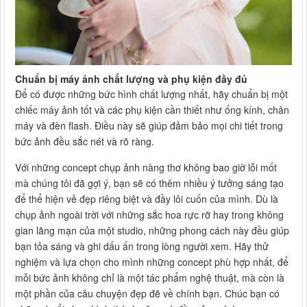
Chuẩn bị máy ảnh chất lượng và phụ kiện đầy đủ
Để có được những bức hình chất lượng nhất, hãy chuẩn bị một
chiếc máy ảnh tốt và các phụ kiện cần thiết như ống kính, chân
máy và đèn flash. Điều này sẽ giúp đảm bảo mọi chi tiết trong
bức ảnh đều sắc nét và rõ ràng.
Với những concept chụp ảnh nàng thơ không bao giờ lỗi mốt
mà chúng tôi đã gợi ý, bạn sẽ có thêm nhiều ý tưởng sáng tạo
để thể hiện vẻ đẹp riêng biệt và đầy lôi cuốn của mình. Dù là
chụp ảnh ngoài trời với những sắc hoa rực rỡ hay trong không
gian lãng mạn của một studio, những phong cách này đều giúp
bạn tỏa sáng và ghi dấu ấn trong lòng người xem. Hãy thử
nghiệm và lựa chọn cho mình những concept phù hợp nhất, để
mỗi bức ảnh không chỉ là một tác phẩm nghệ thuật, mà còn là
một phần của câu chuyện đẹp đẽ về chính bạn. Chúc bạn có