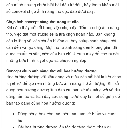
của mình nhưng chưa biết bắt đầu từ đâu, hãy tham khảo một
số concept chụp ảnh nàng thơ độc đáo dưới đây:
Chụp ảnh concept nàng thơ trong studio
Khi cảm thấy bối rối trong việc chọn địa điểm cho bộ ảnh nàng
thơ, việc đặt một studio sẽ là lựa chọn hoàn hảo. Bạn không
cần lo lắng về việc chuẩn bị đạo cụ hay setup cảnh chụp, chỉ
cần đến và tạo dáng. Mọi thứ từ ánh sáng đến không gian đã
được chuẩn bị sẵn, việc của bạn chỉ là bấm máy để cho ra đời
những bức hình tuyệt đẹp và chuyên nghiệp.
Concept chụp ảnh nàng thơ với hoa hướng dương
Hoa hướng dương với kiểu dáng và màu sắc nổi bật là lựa chọn
tuyệt vời để tạo nên những bức ảnh nàng thơ ấn tượng. Khi sử
dụng hoa hướng dương làm đạo cụ, bạn sẽ tỏa sáng với vẻ dịu
dàng, ấm áp và tràn đầy sức sống. Dưới đây là một số gợi ý để
bạn tạo dáng cùng hoa hướng dương:
Dùng bông hoa che một bên mắt, tạo vẻ bí ẩn và cuốn
hút.
Cài hoa hướng dương lên tóc để tăng thêm phần dịu