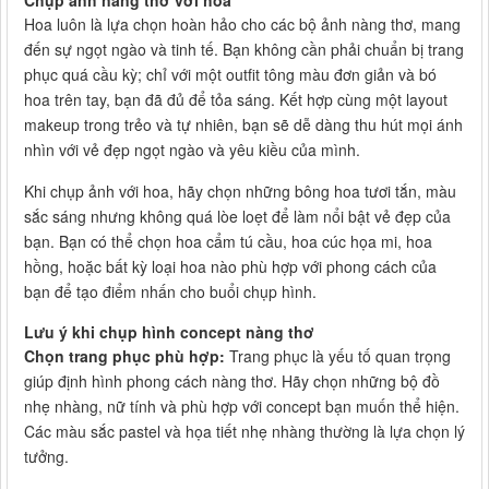
Chụp ảnh nàng thơ với hoa
Hoa luôn là lựa chọn hoàn hảo cho các bộ ảnh nàng thơ, mang
đến sự ngọt ngào và tinh tế. Bạn không cần phải chuẩn bị trang
phục quá cầu kỳ; chỉ với một outfit tông màu đơn giản và bó
hoa trên tay, bạn đã đủ để tỏa sáng. Kết hợp cùng một layout
makeup trong trẻo và tự nhiên, bạn sẽ dễ dàng thu hút mọi ánh
nhìn với vẻ đẹp ngọt ngào và yêu kiều của mình.
Khi chụp ảnh với hoa, hãy chọn những bông hoa tươi tắn, màu
sắc sáng nhưng không quá lòe loẹt để làm nổi bật vẻ đẹp của
bạn. Bạn có thể chọn hoa cẩm tú cầu, hoa cúc họa mi, hoa
hồng, hoặc bất kỳ loại hoa nào phù hợp với phong cách của
bạn để tạo điểm nhấn cho buổi chụp hình.
Lưu ý khi chụp hình concept nàng thơ
Chọn trang phục phù hợp:
Trang phục là yếu tố quan trọng
giúp định hình phong cách nàng thơ. Hãy chọn những bộ đồ
nhẹ nhàng, nữ tính và phù hợp với concept bạn muốn thể hiện.
Các màu sắc pastel và họa tiết nhẹ nhàng thường là lựa chọn lý
tưởng.