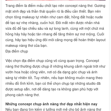
Trang điểm là điểm mấu chốt tạo nên concept nàng thơ. Gương
mặt xinh đẹp và thần thái quyến rũ là điều cần thiết. Bạn nên
chọn tông makeup tự nhiên như cam đất, hồng đất hoặc nude
để tạo sự nhẹ nhàng, cuốn hút. Đôi mắt nên được nhấn nhá
vừa đủ để tạo chiều sâu và sự long lanh, cùng với một chút má
hồng hây hây hoặc tàn nhang để tăng thêm sự mơ mộng. Cuối
cùng, hãy tạo hiệu ứng đôi môi căng mọng để hoàn thiện layout
makeup nàng thơ của bạn.
Địa điểm chụp
Việc chọn địa điểm chụp cũng vô cùng quan trọng. Concept
nàng thơ thường được chụp ở những khung cảnh ngoài trời như
vườn hoa hoặc công viên, nơi có đa dạng góc chụp và ánh
sáng tự nhiên tốt. Tuy nhiên, nếu bạn không muốn mang theo
nhiều đồ lỉnh kỉnh, bạn có thể chọn chụp tại những studio đã
được setup sẵn, nơi dễ dàng tạo ra không gian phù hợp với
phong cách nàng thơ.
Những concept chụp ảnh nàng thơ đẹp nhất hiện nay
Nếu bạn đang tìm kiếm ý tưởng mới mẻ cho bộ ảnh nàng thơ