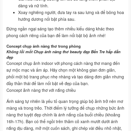
dàng và nữ tính.
Xoay nghiêng người, đưa tay ra sau lưng và để bông hoa
hướng dương nổi bật phía sau.
Đừng ngần ngại sáng tạo thêm nhiều kiểu dáng khác theo
phong cách riêng của bạn để làm nổi bật bộ ảnh nhé!
Concept chụp ảnh nàng thơ trong phòng
Không lỗi mốt Chụp ảnh nàng thơ beauty đẹp Bến Tre hấp dẫn
đẹp
Concept chụp ảnh indoor với phong cách nàng thơ mang đến
sự mộc mạc và ấm áp. Hãy chọn một không gian đơn giản,
phối một bộ trang phục nhẹ nhàng và tạo dáng đơn giản nhưng
đầy thần thái để làm nổi bật vẻ đẹp của bạn.
Concept ảnh nàng thơ với nắng chiều
Ánh sáng tự nhiên là yếu tố quan trọng giúp bộ ảnh trở nên mơ
màng và trong trẻo. Thời điểm lý tưởng để chụp những bức ảnh
nàng thơ tuyệt đẹp chính là ánh nắng của buổi chiều (khoảng
16h-17h). Bạn có thể ngồi trên thảm cỏ xanh mướt dưới ánh
nắng dịu dàng, mở một cuốn sách, ghi chép vài điều nhỏ nhặt,