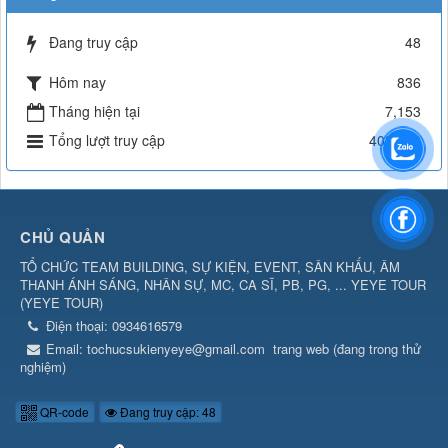
Đang truy cập
48
Hôm nay
836
Tháng hiện tại
7,153
Tổng lượt truy cập
403,238
CHỦ QUẢN
TỔ CHỨC TEAM BUILDING, SỰ KIỆN, EVENT, SÂN KHẤU, ÂM
THANH ÁNH SÁNG, NHÂN SỰ, MC, CA SĨ, PB, PG, ... YEYE TOUR
(
YEYE TOUR
)
Điện thoại:
0934616579
Email:
tochucsukienyeye@gmail.com
trang web (đang trong thử
nghiệm)
QR-code
Đang truy cập: 48