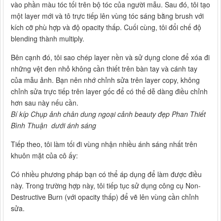
vào phần màu tóc tối trên bộ tóc của người mẫu. Sau đó, tôi tạo
một layer mới và tô trực tiếp lên vùng tóc sáng bằng brush với
kích cỡ phù hợp và độ opacity thấp. Cuối cùng, tôi đổi chế độ
blending thành multiply.
Bên cạnh đó, tôi sao chép layer nền và sử dụng clone để xóa đi
những vệt đen nhỏ không cần thiết trên bàn tay và cánh tay
của mẫu ảnh. Bạn nên nhớ chỉnh sửa trên layer copy, không
chỉnh sửa trực tiếp trên layer gốc để có thể dễ dàng điều chỉnh
hơn sau này nếu cần.
Bí kíp Chụp ảnh chân dung ngoại cảnh beauty đẹp Phan Thiết
Bình Thuận dưới ánh sáng
Tiếp theo, tôi làm tối đi vùng nhận nhiều ánh sáng nhất trên
khuôn mặt của cô ấy:
Có nhiều phương pháp bạn có thể áp dụng để làm được điều
này. Trong trường hợp này, tôi tiếp tục sử dụng công cụ Non-
Destructive Burn (với opacity thấp) để vẽ lên vùng cần chỉnh
sửa.