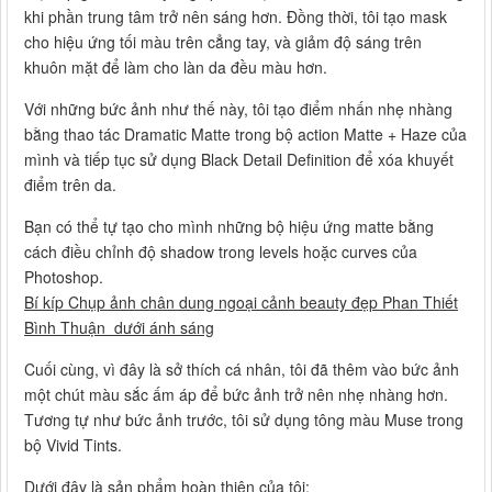
khi phần trung tâm trở nên sáng hơn. Đồng thời, tôi tạo mask
cho hiệu ứng tối màu trên cẳng tay, và giảm độ sáng trên
khuôn mặt để làm cho làn da đều màu hơn.
Với những bức ảnh như thế này, tôi tạo điểm nhấn nhẹ nhàng
bằng thao tác Dramatic Matte trong bộ action Matte + Haze của
mình và tiếp tục sử dụng Black Detail Definition để xóa khuyết
điểm trên da.
Bạn có thể tự tạo cho mình những bộ hiệu ứng matte bằng
cách điều chỉnh độ shadow trong levels hoặc curves của
Photoshop.
Bí kíp Chụp ảnh chân dung ngoại cảnh beauty đẹp Phan Thiết
Bình Thuận dưới ánh sáng
Cuối cùng, vì đây là sở thích cá nhân, tôi đã thêm vào bức ảnh
một chút màu sắc ấm áp để bức ảnh trở nên nhẹ nhàng hơn.
Tương tự như bức ảnh trước, tôi sử dụng tông màu Muse trong
bộ Vivid Tints.
Dưới đây là sản phẩm hoàn thiện của tôi: