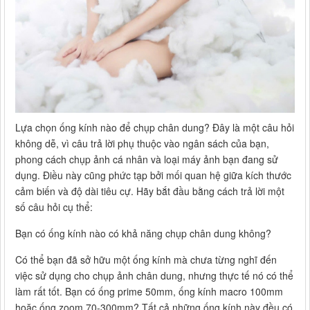
Lựa chọn ống kính nào để chụp chân dung? Đây là một câu hỏi
không dễ, vì câu trả lời phụ thuộc vào ngân sách của bạn,
phong cách chụp ảnh cá nhân và loại máy ảnh bạn đang sử
dụng. Điều này cũng phức tạp bởi mối quan hệ giữa kích thước
cảm biến và độ dài tiêu cự. Hãy bắt đầu bằng cách trả lời một
số câu hỏi cụ thể:
Bạn có ống kính nào có khả năng chụp chân dung không?
Có thể bạn đã sở hữu một ống kính mà chưa từng nghĩ đến
việc sử dụng cho chụp ảnh chân dung, nhưng thực tế nó có thể
làm rất tốt. Bạn có ống prime 50mm, ống kính macro 100mm
hoặc ống zoom 70-300mm? Tất cả những ống kính này đều có