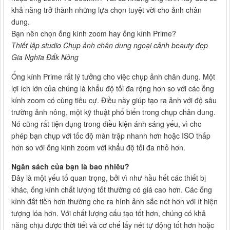
khả năng trở thành những lựa chọn tuyệt vời cho ảnh chân
dung.
Bạn nên chọn ống kính zoom hay ống kính Prime?
Thiết lập studio Chụp ảnh chân dung ngoại cảnh beauty đẹp
Gia Nghĩa Đắk Nông
Ống kính Prime rất lý tưởng cho việc chụp ảnh chân dung. Một
lợi ích lớn của chúng là khẩu độ tối đa rộng hơn so với các ống
kính zoom có cùng tiêu cự. Điều này giúp tạo ra ảnh với độ sâu
trường ảnh nông, một kỹ thuật phổ biến trong chụp chân dung.
Nó cũng rất tiện dụng trong điều kiện ánh sáng yếu, vì cho
phép bạn chụp với tốc độ màn trập nhanh hơn hoặc ISO thấp
hơn so với ống kính zoom với khẩu độ tối đa nhỏ hơn.
Ngân sách của bạn là bao nhiêu?
Đây là một yếu tố quan trọng, bởi vì như hầu hết các thiết bị
khác, ống kính chất lượng tốt thường có giá cao hơn. Các ống
kính đắt tiền hơn thường cho ra hình ảnh sắc nét hơn với ít hiện
tượng lóa hơn. Với chất lượng cấu tạo tốt hơn, chúng có khả
năng chịu được thời tiết và cơ chế lấy nét tự động tốt hơn hoặc