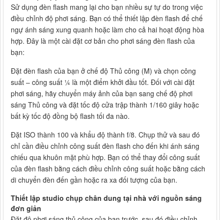
Sử dụng đèn flash mang lại cho bạn nhiều sự tự do trong việc
điều chỉnh độ phơi sáng. Bạn có thể thiết lập đèn flash để chế
ngự ánh sáng xung quanh hoặc làm cho cả hai hoạt động hòa
hợp. Đây là một cài đặt cơ bản cho phơi sáng đèn flash của
bạn:
Đặt đèn flash của bạn ở chế độ Thủ công (M) và chọn công
suất – công suất ¼ là một điểm khởi đầu tốt. Đối với cài đặt
phơi sáng, hãy chuyển máy ảnh của bạn sang chế độ phơi
sáng Thủ công và đặt tốc độ cửa trập thành 1/160 giây hoặc
bất kỳ tốc độ đồng bộ flash tối đa nào.
Đặt ISO thành 100 và khẩu độ thành f/8. Chụp thử và sau đó
chỉ cần điều chỉnh công suất đèn flash cho đến khi ánh sáng
chiếu qua khuôn mặt phù hợp. Bạn có thể thay đổi công suất
của đèn flash bằng cách điều chỉnh công suất hoặc bằng cách
di chuyển đèn đến gần hoặc ra xa đối tượng của bạn.
Thiết lập studio chụp chân dung tại nhà với nguồn sáng
đơn giản
Đặt độ phơi sáng thủ công của bạn trước, sau đó điều chỉnh