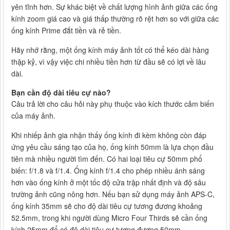
yên tĩnh hơn. Sự khác biệt về chất lượng hình ảnh giữa các ống
kính zoom giá cao và giá thấp thường rõ rệt hơn so với giữa các
ống kính Prime đắt tiền và rẻ tiền.
Hãy nhớ rằng, một ống kính máy ảnh tốt có thể kéo dài hàng
thập kỷ, vì vậy việc chi nhiều tiền hơn từ đầu sẽ có lợi về lâu
dài.
Bạn cần độ dài tiêu cự nào?
Câu trả lời cho câu hỏi này phụ thuộc vào kích thước cảm biến
của máy ảnh.
Khi nhiếp ảnh gia nhận thấy ống kính đi kèm không còn đáp
ứng yêu cầu sáng tạo của họ, ống kính 50mm là lựa chọn đầu
tiên mà nhiều người tìm đến. Có hai loại tiêu cự 50mm phổ
biến: f/1.8 và f/1.4. Ống kính f/1.4 cho phép nhiều ánh sáng
hơn vào ống kính ở một tốc độ cửa trập nhất định và độ sâu
trường ảnh cũng nông hơn. Nếu bạn sử dụng máy ảnh APS-C,
ống kính 35mm sẽ cho độ dài tiêu cự tương đương khoảng
52.5mm, trong khi người dùng Micro Four Thirds sẽ cần ống
kính 25mm để có độ dài tiêu cự tương đương 50mm.