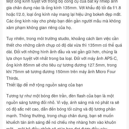
Một ống kính tuyệt vời trong bộ công cụ của bất kỳ nhiếp ảnh
gia chân dung nào là ống kính 135mm. Với khẩu độ tối đa f/1.8
hoặc f/2.0, loại ống kính này mang lại hiệu ứng bokeh đẹp mắt.
Các ống kính này cho phép bạn đến gần người mẫu mà không
xâm phạm không gian riêng của họ.
Tuy nhiên, trong môi trường studio, khoảng cách làm việc cần
thiết cho những cảnh chụp có độ dài vừa thì 135mm có thể quá
dài. Đối với những hình ảnh đầu và vai gần gũi hơn, chúng là
lựa chọn tuyệt vời nhất trong ba loại. Đối với máy ảnh APS-C,
ống kính 85mm sẽ cho tiêu cự tương đương 127.5mm, trong
khi 75mm sẽ tương đương 150mm trên máy ảnh Micro Four
Thirds.
Thiết lập để mở rộng nguồn sáng của bạn
Tương tự như một bóng đèn trần, đèn flash của bạn là một
nguồn sáng tương đối nhỏ. Vì vậy, ánh sáng mà nó phát ra sẽ
có độ sắc nét cao, dẫn đến bóng tối cứng và độ tương phản
mạnh. Thông thường, trong chụp chân dung, bạn sẽ muốn
khuếch tán ánh sáng để nó chiếu nhẹ nhàng hơn vào khuôn
mặt – một bộ điều chỉnh sẽ giúp bạn đạt được điều này.