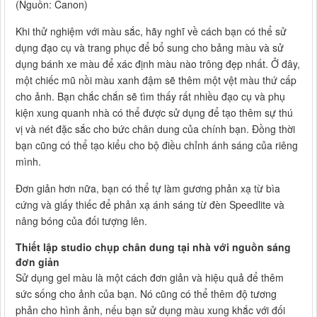
(Nguồn: Canon)
Khi thử nghiệm với màu sắc, hãy nghĩ về cách bạn có thể sử
dụng đạo cụ và trang phục để bổ sung cho bảng màu và sử
dụng bánh xe màu để xác định màu nào trông đẹp nhất. Ở đây,
một chiếc mũ nồi màu xanh đậm sẽ thêm một vệt màu thứ cấp
cho ảnh. Bạn chắc chắn sẽ tìm thấy rất nhiều đạo cụ và phụ
kiện xung quanh nhà có thể được sử dụng để tạo thêm sự thú
vị và nét đặc sắc cho bức chân dung của chính bạn. Đồng thời
bạn cũng có thể tạo kiểu cho bộ điều chỉnh ánh sáng của riêng
mình.
Đơn giản hơn nữa, bạn có thể tự làm gương phản xạ từ bìa
cứng và giấy thiếc để phản xạ ánh sáng từ đèn Speedlite và
nâng bóng của đối tượng lên.
Thiết lập studio chụp chân dung tại nhà với nguồn sáng
đơn giản
Sử dụng gel màu là một cách đơn giản và hiệu quả để thêm
sức sống cho ảnh của bạn. Nó cũng có thể thêm độ tương
phản cho hình ảnh, nếu bạn sử dụng màu xung khắc với đối