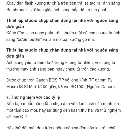
Xoay đèn flash xuống từ phía trên bên trái sẽ tạo ra "ánh sáng
Rembrandt", với tam giác ánh sáng hấp dẫn ở má phải.
Thiết lập studio chụp chân dung tại nhà với nguồn sáng
đơn giản
Đánh đèn flash ngay phía trên khuôn mặt sẽ cho chúng ta ánh
sáng "bươm bướm" và làm nổi bật xương gò má.
Thiết lập studio chụp chân dung tại nhà với nguồn sáng
đơn giản
Ánh sáng yếu từ bên dưới trông không tự nhiên, vì chúng ta
thường thấy ánh sáng ban ngày chiếu từ trên cao xuống.
Được chụp trên Canon EOS RP với ống kính RF 85mm F2
Macro IS STM ở 1/100 giây, f/8 và ISO100. (Nguồn: Canon)
7. Thử nghiệm với các tỷ lệ
Nếu bạn muốn nâng tầm chụp ảnh với đèn flash của mình lên
một tầm cao mới, hãy sử dụng đèn flash thứ hai và thử nghiệm
với các tỷ lệ.
Hãy thử đặt một đèn trên phông nền và đèn còn lại trên chủ