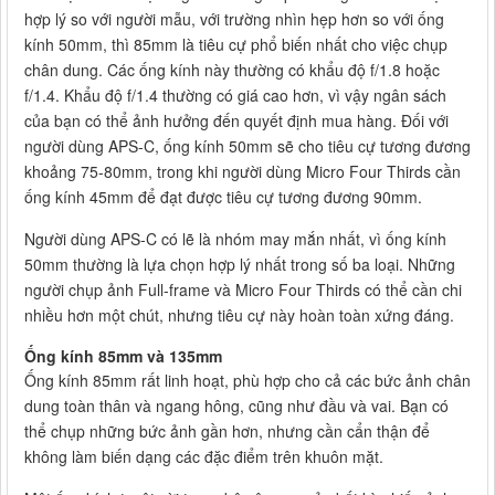
hợp lý so với người mẫu, với trường nhìn hẹp hơn so với ống
kính 50mm, thì 85mm là tiêu cự phổ biến nhất cho việc chụp
chân dung. Các ống kính này thường có khẩu độ f/1.8 hoặc
f/1.4. Khẩu độ f/1.4 thường có giá cao hơn, vì vậy ngân sách
của bạn có thể ảnh hưởng đến quyết định mua hàng. Đối với
người dùng APS-C, ống kính 50mm sẽ cho tiêu cự tương đương
khoảng 75-80mm, trong khi người dùng Micro Four Thirds cần
ống kính 45mm để đạt được tiêu cự tương đương 90mm.
Người dùng APS-C có lẽ là nhóm may mắn nhất, vì ống kính
50mm thường là lựa chọn hợp lý nhất trong số ba loại. Những
người chụp ảnh Full-frame và Micro Four Thirds có thể cần chi
nhiều hơn một chút, nhưng tiêu cự này hoàn toàn xứng đáng.
Ống kính 85mm và 135mm
Ống kính 85mm rất linh hoạt, phù hợp cho cả các bức ảnh chân
dung toàn thân và ngang hông, cũng như đầu và vai. Bạn có
thể chụp những bức ảnh gần hơn, nhưng cần cẩn thận để
không làm biến dạng các đặc điểm trên khuôn mặt.