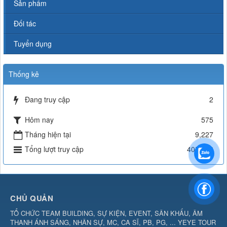
Sản phẩm
Đối tác
Tuyển dụng
Thống kê
Đang truy cập
2
Hôm nay
575
Tháng hiện tại
9,227
Tổng lượt truy cập
405,312
CHỦ QUẢN
TỔ CHỨC TEAM BUILDING, SỰ KIỆN, EVENT, SÂN KHẤU, ÂM
THANH ÁNH SÁNG, NHÂN SỰ, MC, CA SĨ, PB, PG, ... YEYE TOUR