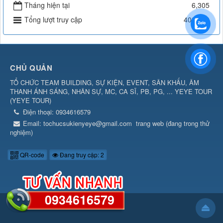
Tháng hiện tại
6,305
Tổng lượt truy cập
402,390
CHỦ QUẢN
TỔ CHỨC TEAM BUILDING, SỰ KIỆN, EVENT, SÂN KHẤU, ÂM
THANH ÁNH SÁNG, NHÂN SỰ, MC, CA SĨ, PB, PG, ... YEYE TOUR
(
YEYE TOUR
)
Điện thoại:
0934616579
Email:
tochucsukienyeye@gmail.com
trang web (đang trong thử
nghiệm)
QR-code
Đang truy cập: 2
0934616579