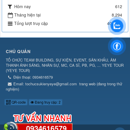
Hôm nay
612
Tháng hiện tại
8,294
Tổng lượt truy cập
404,379
CHỦ QUẢN
TỔ CHỨC TEAM BUILDING, SỰ KIỆN, EVENT, SÂN KHẤU, ÂM
THANH ÁNH SÁNG, NHÂN SỰ, MC, CA SĨ, PB, PG, ... YEYE TOUR
(
YEYE TOUR
)
Điện thoại:
0934616579
Email:
tochucsukienyeye@gmail.com
trang web (đang trong thử
nghiệm)
QR-code
Đang truy cập: 2
0934616579