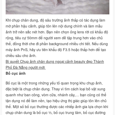
Khi chụp chân dung, độ sâu trường ảnh thấp có tác dụng làm
mờ phần hậu cảnh, giúp tôn lên nội dung chính và làm mẫu
ảnh trở nên sắc nét hơn. Bạn nên chọn ống lens rời có khẩu độ
rộng, tiêu cự 50mm để người xem dễ tập trung hơn vào chủ
thể, đồng thời che đi phần background nhiều chi tiết. Nếu dùng
máy ảnh PnS, hãy ưu tiên khẩu độ F3.5 hoặc thấp hơn để tạo
chiều sâu cho ảnh.
Bí quyết Chụp ảnh chân dung ngoại cảnh beauty đẹp Thành
Phố Đà Nẵng người mới
Bố cục ảnh
Bố cục là một trong những yếu tố quan trọng khu chụp ảnh,
đặc biệt là chụp chân dung. Thay vì tìm cách loại bỏ vật xung
quanh như ban công, vòm cửa, nhánh cây,… bạn cũng có thể
tận dụng nó để làm nền, tạo hiệu ứng thị giác giúp tôn lên chủ
thể. Một số bố cục thường được các nhiếp ảnh gia lựa chọn khi
chụp chân dung là bố cục ⅓, bố cục trung tâm, bố cục đường