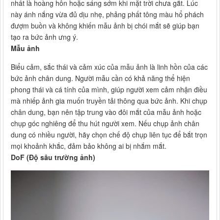
nhất là hoàng hôn hoặc sáng sớm khi mặt trời chưa gắt. Lúc
này ánh nắng vừa đủ dịu nhẹ, phảng phất tông màu hổ phách
đượm buồn và không khiến mẫu ảnh bị chói mắt sẽ giúp bạn
tạo ra bức ảnh ưng ý.
Mẫu ảnh
Biểu cảm, sắc thái và cảm xúc của mẫu ảnh là linh hồn của các
bức ảnh chân dung. Người mẫu cần có khả năng thể hiện
phong thái và cá tính của mình, giúp người xem cảm nhận điều
mà nhiếp ảnh gia muốn truyền tải thông qua bức ảnh. Khi chụp
chân dung, bạn nên tập trung vào đôi mắt của mẫu ảnh hoặc
chụp góc nghiêng để thu hút người xem. Nếu chụp ảnh chân
dung có nhiều người, hãy chọn chế độ chụp liên tục để bắt trọn
mọi khoảnh khắc, đảm bảo không ai bị nhắm mắt.
DoF (Độ sâu trường ảnh)