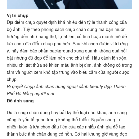
Vị trí chụp
Địa điểm chụp quyết định khá nhiều đến tỷ lệ thành công của
bộ ảnh. Tuỳ theo phong cách chụp chân dung mà bạn muốn
hướng đến như nàng thơ, tự nhiên, cổ tích hoặc mạnh mẽ để
lựa chọn địa điểm chụp phù hợp. Sau khi chọn được vị trí ưng
ý, hãy đảm bảo phần background xung quanh không quá nổi
bật nhưng đủ đẹp để làm nền cho chủ thể. Hậu cảnh lộn xộn,
nhiều chi tiết thừa sẽ khiến mẫu ảnh bị dìm, ảnh không có trọng
tâm và người xem khó tập trung vào biểu cảm của người được
chụp.
Bí quyết Chụp ảnh chân dung ngoại cảnh beauty đẹp Thành
Phố Đà Nẵng người mới
Độ ánh sáng
Dù là chụp chân dung hay bất kỳ thể loại nào khác, ánh sáng
cũng là yếu tố quan trọng không thể thiếu. Nguồn sáng tự
nhiên luôn là lựa chọn đầu tiên của các nhiếp ảnh gia để tạo
thành bức ảnh chân dung có hồn. Có hai khung giờ vàng đẹp