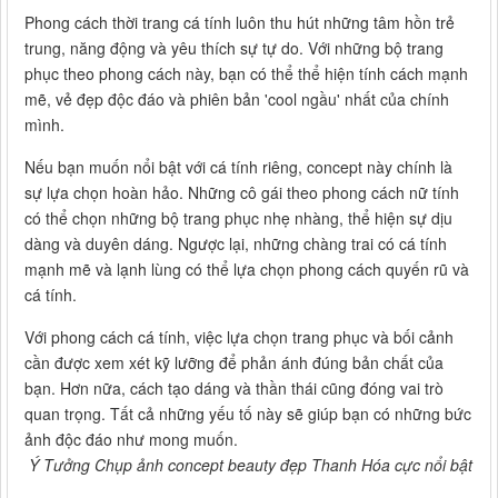
Phong cách thời trang cá tính luôn thu hút những tâm hồn trẻ
trung, năng động và yêu thích sự tự do. Với những bộ trang
phục theo phong cách này, bạn có thể thể hiện tính cách mạnh
mẽ, vẻ đẹp độc đáo và phiên bản 'cool ngầu' nhất của chính
mình.
Nếu bạn muốn nổi bật với cá tính riêng, concept này chính là
sự lựa chọn hoàn hảo. Những cô gái theo phong cách nữ tính
có thể chọn những bộ trang phục nhẹ nhàng, thể hiện sự dịu
dàng và duyên dáng. Ngược lại, những chàng trai có cá tính
mạnh mẽ và lạnh lùng có thể lựa chọn phong cách quyến rũ và
cá tính.
Với phong cách cá tính, việc lựa chọn trang phục và bối cảnh
cần được xem xét kỹ lưỡng để phản ánh đúng bản chất của
bạn. Hơn nữa, cách tạo dáng và thần thái cũng đóng vai trò
quan trọng. Tất cả những yếu tố này sẽ giúp bạn có những bức
ảnh độc đáo như mong muốn.
Ý Tưởng Chụp ảnh concept beauty đẹp Thanh Hóa cực nổi bật