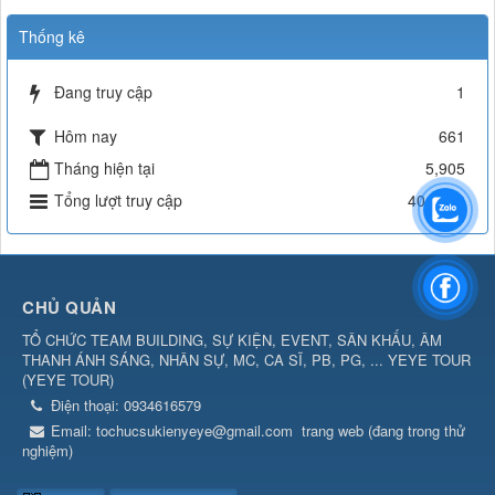
Thống kê
Đang truy cập
1
Hôm nay
661
Tháng hiện tại
5,905
Tổng lượt truy cập
401,990
CHỦ QUẢN
TỔ CHỨC TEAM BUILDING, SỰ KIỆN, EVENT, SÂN KHẤU, ÂM
THANH ÁNH SÁNG, NHÂN SỰ, MC, CA SĨ, PB, PG, ... YEYE TOUR
(
YEYE TOUR
)
Điện thoại:
0934616579
Email:
tochucsukienyeye@gmail.com
trang web (đang trong thử
nghiệm)