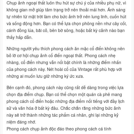
Chụp ảnh ngoại thất luôn thu hút sự chú ý của nhiều phụ nữ, vì
không gian mở giúp tâm trạng trở nên thoải mái hơn. Ánh sáng
tự nhiên từ mặt trời làm cho bức ảnh trở nên lung linh, cuốn hút
và sống động hơn. Bạn có thể lựa chọn phông nền như cây cối,
cánh đồng lúa, bãi cỏ, bên bờ sông, hoặc bất kỳ cảnh nào bạn
thấy hấp dẫn.
Những người yêu thích phong cách ăn mặc cổ điển không nên
bỏ lỡ cơ hội chụp ảnh cổ điển ngoại thất. Phong cách nhẹ
nhàng, cổ điển nhưng vẫn nổi bật chính là những điểm nhấn
của phong cách này. Nét hoài cổ của Vintage rất phù hợp với
những ai muốn lưu giữ những ký ức xưa.
Bên cạnh đó, phong cách này cũng rất dễ dàng trong việc lựa
chọn địa điểm chụp. Bạn có thể chọn một quán cà phê mang
phong cách cổ điển hoặc những địa điểm nổi tiếng với đầy lịch
sử và văn hóa ở bất kỳ đâu. Chắc chắn rằng những bức ảnh
này sẽ trở thành những tác phẩm cá nhân, ghi lại những kỷ
niệm đáng nhớ.
Phong cách chụp ảnh độc đáo theo phong cách cá tính