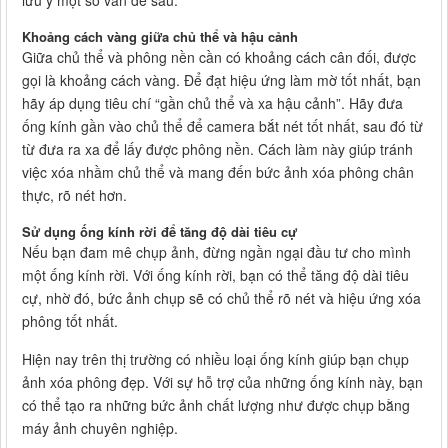
Khoảng cách vàng giữa chủ thể và hậu cảnh
Giữa chủ thể và phông nền cần có khoảng cách cân đối, được
gọi là khoảng cách vàng. Để đạt hiệu ứng làm mờ tốt nhất, bạn
hãy áp dụng tiêu chí “gần chủ thể và xa hậu cảnh”. Hãy đưa
ống kính gần vào chủ thể để camera bắt nét tốt nhất, sau đó từ
từ đưa ra xa để lấy được phông nền. Cách làm này giúp tránh
việc xóa nhầm chủ thể và mang đến bức ảnh xóa phông chân
thực, rõ nét hơn.
Sử dụng ống kính rời để tăng độ dài tiêu cự
Nếu bạn đam mê chụp ảnh, đừng ngần ngại đầu tư cho mình
một ống kính rời. Với ống kính rời, bạn có thể tăng độ dài tiêu
cự, nhờ đó, bức ảnh chụp sẽ có chủ thể rõ nét và hiệu ứng xóa
phông tốt nhất.
Hiện nay trên thị trường có nhiều loại ống kính giúp bạn chụp
ảnh xóa phông đẹp. Với sự hỗ trợ của những ống kính này, bạn
có thể tạo ra những bức ảnh chất lượng như được chụp bằng
máy ảnh chuyên nghiệp.