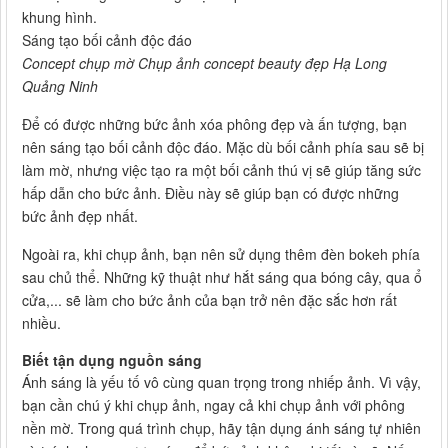
khung hình.
Sáng tạo bối cảnh độc đáo
Concept chụp mờ Chụp ảnh concept beauty đẹp Hạ Long
Quảng Ninh
Để có được những bức ảnh xóa phông đẹp và ấn tượng, bạn
nên sáng tạo bối cảnh độc đáo. Mặc dù bối cảnh phía sau sẽ bị
làm mờ, nhưng việc tạo ra một bối cảnh thú vị sẽ giúp tăng sức
hấp dẫn cho bức ảnh. Điều này sẽ giúp bạn có được những
bức ảnh đẹp nhất.
Ngoài ra, khi chụp ảnh, bạn nên sử dụng thêm đèn bokeh phía
sau chủ thể. Những kỹ thuật như hắt sáng qua bóng cây, qua ổ
cửa,... sẽ làm cho bức ảnh của bạn trở nên đặc sắc hơn rất
nhiều.
Biết tận dụng nguồn sáng
Ánh sáng là yếu tố vô cùng quan trọng trong nhiếp ảnh. Vì vậy,
bạn cần chú ý khi chụp ảnh, ngay cả khi chụp ảnh với phông
nền mờ. Trong quá trình chụp, hãy tận dụng ánh sáng tự nhiên