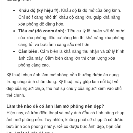
Khẩu độ (ký hiệu f/):
Khẩu độ là độ mở của ống kính.
Chỉ số f càng nhỏ thì khẩu độ càng lớn, giúp khả năng
xóa phông dễ dàng hơn.
Tiêu cự (độ zoom ảnh):
Tiêu cự tỷ lệ thuận với độ mượt
của xóa phông; tiêu cự càng lớn thì khả năng xóa phông
càng tốt và bức ảnh càng sắc nét hơn.
Cảm biến:
Cảm biến là khả năng thu nhận và xử lý hình
ảnh của máy. Cảm biến càng lớn thì chất lượng xóa
phông càng cao.
Kỹ thuật chụp ảnh làm mờ phông nền thường được áp dụng
trong chụp ảnh chân dung. Kỹ thuật này giúp làm nổi bật vẻ
đẹp của người chụp, thu hút sự chú ý của người xem vào chủ
thể chính.
Làm thế nào để có ảnh làm mờ phông nền đẹp?
Hiện nay, cả trên điện thoại và máy ảnh đều có tính năng chụp
ảnh mờ phông nền. Tuy nhiên, không phải cứ chụp là có được
bức ảnh xóa phông như ý. Để có được bức ảnh đẹp, bạn cần
lưu ý một số vấn đề sau: