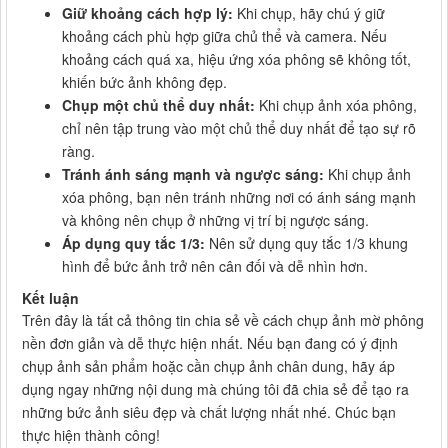
Giữ khoảng cách hợp lý:
Khi chụp, hãy chú ý giữ
khoảng cách phù hợp giữa chủ thể và camera. Nếu
khoảng cách quá xa, hiệu ứng xóa phông sẽ không tốt,
khiến bức ảnh không đẹp.
Chụp một chủ thể duy nhất:
Khi chụp ảnh xóa phông,
chỉ nên tập trung vào một chủ thể duy nhất để tạo sự rõ
ràng.
Tránh ánh sáng mạnh và ngược sáng:
Khi chụp ảnh
xóa phông, bạn nên tránh những nơi có ánh sáng mạnh
và không nên chụp ở những vị trí bị ngược sáng.
Áp dụng quy tắc 1/3:
Nên sử dụng quy tắc 1/3 khung
hình để bức ảnh trở nên cân đối và dễ nhìn hơn.
Kết luận
Trên đây là tất cả thông tin chia sẻ về cách chụp ảnh mờ phông
nền đơn giản và dễ thực hiện nhất. Nếu bạn đang có ý định
chụp ảnh sản phẩm hoặc cần chụp ảnh chân dung, hãy áp
dụng ngay những nội dung mà chúng tôi đã chia sẻ để tạo ra
những bức ảnh siêu đẹp và chất lượng nhất nhé. Chúc bạn
thực hiện thành công!