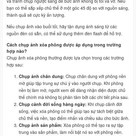
và tránh chụp ngược sáng để bức ảnh không bị tối và vỡ. Nếu
bạn có thể sắp xếp chủ thể ở một góc 45 độ so với nguồn sáng,
thành quả sẽ cực kỳ ấn tượng.
Nếu chụp ảnh vào buổi tối, hãy tận dụng ánh sáng từ các
nguồn đèn có sẵn, có thể sử dụng thêm đèn flash để hỗ trợ.
Cách chụp ảnh xóa phông được áp dụng trong trường
hợp nào?
Chụp ảnh xóa phông thường được lựa chọn trong các trường
hợp sau:
Chụp ảnh chân dung:
Chụp chân dung với phông nền
mờ giúp tập trung sự chú ý vào người chụp. Khi phông
nền bị làm mờ, người xem dễ dàng nhận diện được chủ
thể chính mà không bị phân tâm bởi các chi tiết phía sau.
Chụp cảnh đời sống hàng ngày:
Khi chụp cảnh đời
sống, việc xóa phông có thể giúp tạo sự tách biệt giữa
chủ thể và nền, tạo điểm nhấn và chiều sâu cho bức ảnh.
Chụp ảnh sản phẩm:
Xóa phông có thể tạo ra sự tập
trung vào sản phẩm, làm nổi bật nó so với phông nền.